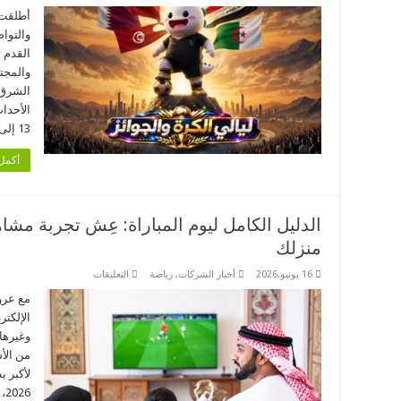
بيجو
لايف
أطلقت ب
تحوّل
والتوا
موسم
كرة
القدم 
القدم
والمجت
إلى
تجربة
الشرق ا
رقمية
جماعية
لعشاق
13 إلى 28 يونيو …
اللعبة
في
منطقة
أكمل 
الشرق
الأوسط
وشمال
أفريقيا
مغلقة
منزلك
على
16 يونيو,2026
أخبار الشركات
,
رياضة
التعليقات
الدليل
الكامل
ليوم
الإلكت
المباراة:
عِش
وغيرها
تجربة
من الأ
مشاهدة
كأس
لأكبر ب
العالم
2026
26