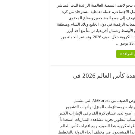
يجو لايف، المنصة العالمية الرائدة للبث المباشر
صل الاجتماعي، حملة تفاعلية مستوحاة من كرة
تهدف إلى جمع المشجعين وصناع المحتوى
معات الرقمية في دول الخليج وبلاد الشام ومنطقة
لأوسط وشمال أفريقيا، تزامناً مع أحد أبرز
الأحداث الكروية خلال صيف 2026. وتستمر الحملة من
القراءة »
الدليل الكامل ليوم المباراة: عِش تجربة مشاهدة كأس العالم 2026 في
مع عروض الصيف من AliExpress التي تشمل
رونيات، ومستلزمات المنزل، وأدوات التشجيع
، أصبح لدى عشاق كرة القدم في الإمارات الكثير
سباب لتطوير تجربة مشاهدة المباريات استعداداً
طولة كروية هذا الصيف. ومع اقتراب كأس العالم
20، بدأ المشجعون في مختلف أنحاء الدولة بالتخطيط