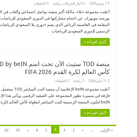
على
7 يونيو,2026
أخبار الشركات
,
رياضة
التعليقات
V
مجموعة
S
«يلا»
أعلنت مجموعة «يلا»، مالكة أكبر منصة تواصل اجتماعي وألعاب في ا
لتعزز
تختتم
التزامها
مشاركتها
بدعم
النوعية
أهداف
في
رؤية
الرسمي للدوري السعودي للرياضات …
الدوري
السعودية
السعودي
2030
للرياضات
مغلقة
أكمل القراءة »
الإلكترونية
2026
مغلقة
كأس العالم لكرة القدم 2026 FIFA
على
11 مايو,2026
رياضة
التعليقات
منصة
TOD
ستبث
الآن
تحت
beIN لتكون المنصة الرسمية للبث المباشر لبطولة كأس العالم لكرة القدم FIFA …
اسم
TOD
by
أكمل القراءة »
beIN
قبل
انطلاق
فعاليات
4
« الأولى
...
«
2
3
5
6
»
10
20
بطولة
كأس