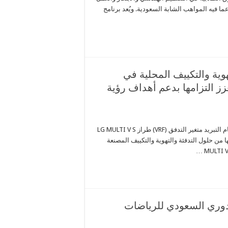
ا فيه المواهب الشابة السعودية. ويُعد برنامج
وية والتكييف المحلية في
 عبر البدء بإنتاج أنظمة Multi V S لتعزز التزامها بدعم أهداف رؤية
أعلنت شركة إل جي إلكترونيكس (إل جي) عن بدء الإنتاج المحلي لنظام التبريد متغير التدفق (VRF) طراز LG MULTI V S
ا من حلول التدفئة والتهوية والتكييف المصنعة
لدوري السعودي للرياضات