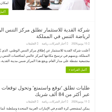
في
لمكان 
منزلك
مغلقة
أكمل 
شركة القدية للاستثمار تطلق مركز التنس الو
لرياضة التنس في المملكة
على
15 يونيو,2026
أخبار الشركات
,
رياضة
التعليقات
شركة
القدية
أعلنت شركة القدية للاستثمار عن إطلاق مركز التنس الوطني، الذي يُ
للاستثمار
المملكة، ويسهم في ترسيخ مكانتها كمركز عالمي لمنافسات التنس ر
تطلق
مركز
مجتمعية نشطة على مدار العام. ويقع هذا المركز ضمن مدينة القدية، ا
التنس
الوطني:
الوجهة
أكمل القراءة »
المستقبلية
لرياضة
التنس
في
المملكة
طلبات تطلق ‘توقع واستمتع’ وتحول توقعات ا
مغلقة
عبر أكثر من 84 ألف شريك
على
11 يونيو,2026
أخبار الشركات
,
رياضة
التعليقات
طلبات
تطلق
يمكن لمشجعي كرة القدم في الإمارات العربية المتحدة وسلطنة عُما
‘توقع