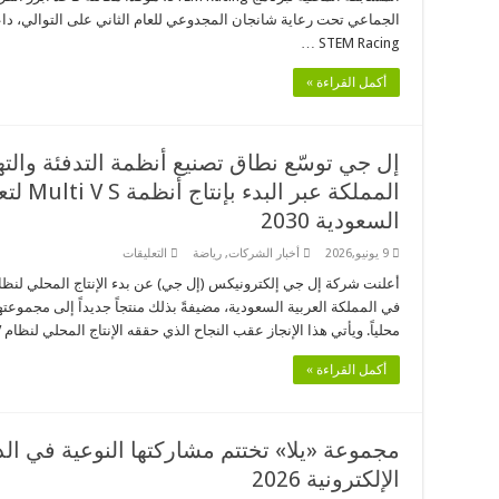
المركز
الجماعي تحت رعاية شانجان المجدوعي للعام الثاني على التوالي، داعم
الأول
STEM Racing …
متأهلا
لبطولة
سباق
أكمل القراءة »
STEM
العالمية
مغلقة
إل جي توسّع نطاق تصنيع أنظمة التدفئة والته
المملكة
السعودية 2030
على
9 يونيو,2026
أخبار الشركات
,
رياضة
التعليقات
إل
جي
توسّع
في المملكة العربية السعودية، مضيفةً بذلك منتجاً جديداً إلى مجموعته
نطاق
تصنيع
محلياً. ويأتي هذا الإنجاز عقب النجاح الذي حققه الإنتاج المحلي لنظام MULTI V …
أنظمة
التدفئة
والتهوية
أكمل القراءة »
والتكييف
المحلية
في
المملكة
عبر
مجموعة «يلا» تختتم مشاركتها النوعية في ا
البدء
بإنتاج
الإلكترونية 2026
أنظمة
Multi