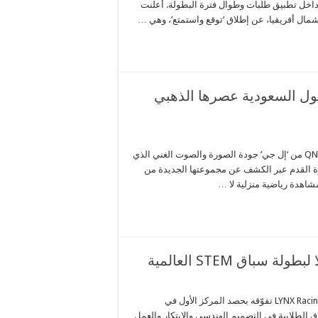
داخل تطبيق طلبات وطوال فترة البطولة. أعلنت
مال أفريقيا، عن إطلاق ‘توقع واستمتع’، وهي …
ول السعودية عصرها الذهبي
تزامناً مع اليوم العالمي لكرة القدم تقدم أحدث تلفزيونات OLED وQNED من ‘إل جي’ جودة الصورة والصوت الغني الذي
رة القدم عبر الكشف عن مجموعتها الجديدة من
المنطقة الشرقية، المملكة العربية السعودية — رسّخ فريق لينكس LYNX Racing تفوّقه بحصد المركز الأول في
اً مكانته كأحد أبرز الفرق الطلابية في التصميم الهندسي والابتكار والعمل