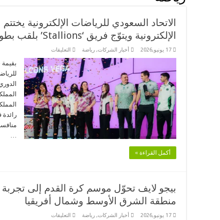
الاتحاد السعودي للرياضات الإلكترونية يختت
الإلكترونية ويتوّج فريق ‘Stallions’ بلقب بطولة الأندية 2026
على
17 يونيو,2026
أخبار الشركات
,
رياضة
التعليقات
الاتحاد
السعودي
للرياضات
للرياض
الإلكترونية
يختتم
الدوري
السعودي
للرياضات
المملكة
الإلكترونية
ويتوّج
رائدة ف
فريق
‘Stallions’
بلقب
…
بطولة
الأندية
2026
أكمل القراءة »
مغلقة
بيجو لايف تحوّل موسم كرة القدم إلى تجربة 
منطقة الشرق الأوسط وشمال أفريقيا
على
17 يونيو,2026
أخبار الشركات
,
رياضة
التعليقات