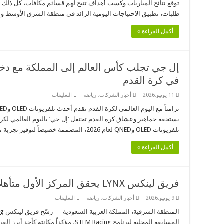
توقع نتائج المباريات وكسب أهداف تتيح لهم قسائم مكافآت، كل ذلك 
واستمتع’
وتحول
طلبات، تطبيق الاحتياجات اليومية الرائد في منطقة الشرق الأوسط وش
توقعات
المباريات
إلى
أكمل القراءة »
قسائم
مكافآت
عبر
أكثر
من
إل جي تجلب كأس العالم إلى المملكة مع دخ
84
ألف
في كرة القدم
شريك
مغلقة
على
11 يونيو,2026
أخبار الشركات
,
رياضة
التعليقات
إل
جي
تجلب
يستحقه جماهير وعشاق كرة القدم تحتفل ‘إل جي’ باليوم العالمي لك
كأس
العالم
تلفزيونات OLED وQNED لعام 2026، المصممة خصيصاً لتوفير تجربة مشاهدة رياضية منزلية لا …
إلى
المملكة
مع
أكمل القراءة »
دخول
السعودية
عصرها
الذهبي
في
فريق لينكس LYNX يحقق المركز الأول متأهلا لبطولة سباق STEM العالمية
كرة
القدم
على
9 يونيو,2026
أخبار الشركات
,
رياضة
التعليقات
مغلقة
فريق
لينكس
LYNX
المسابقة المحلية لبرنامج STEM Racing، مؤكد
يحقق