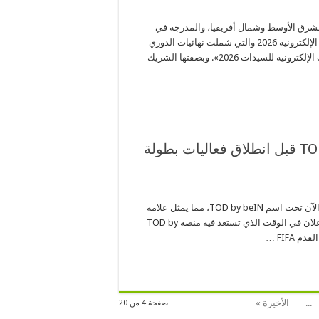
لشرق الأوسط وشمال أفريقيا، والمدرجة في
بورصة نيويورك، عن اختتام مشاركتها في الدوري السعودي للرياضات الإلكترونية 2026 والتي شملت نهائيات الدوري
المقامة في العاصمة الرياض الذي يضم «دوري يلا السعودي للرياضات الإلكترونية للسيدات 2026». وبصفتها الشريك
منصة TOD ستبث الآن تحت اسم TOD by beIN قبل انطلاق فعاليات بطولة
أعلنت مجموعة beIN الإعلامية أن منصة البث المباشر TOD ستعمل الآن تحت اسم TOD by beIN، مما يمثل علامة
فارقة في مسيرة تطور المجموعة على الصعيد الرقمي. ويأتي هذا الإعلان في الوقت الذي تستعد فيه منصة TOD by
...
الأخيرة »
صفحة 4 من 20