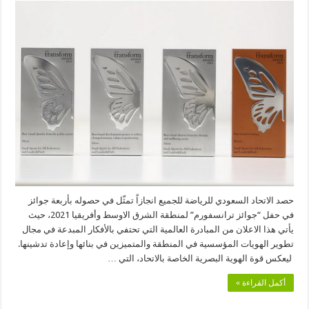
السعودي
للرياضة
للجميع
يحصد
أربع
جوائز
للهوية
البصرية
في
منطقة
الشرق
الأوسط
وأفريقيا
مغلقة
حصد الاتحاد السعودي للرياضة للجميع انجازاً تمثّل في حصوله بأربعة جوائز
في حفل “جوائز ترانسفورم” لمنطقة الشرق الاوسط وأفريقيا 2021، حيث
يأتي هذا الاعلان من المبادرة العالمية التي تحتفي بالأفكار المبدعة في مجال
تطوير الهويات المؤسسية في المنطقة والمتميزين في بنائها وإعادة تدشينها.
ليعكس قوة الهوية البصرية الخاصة بالاتحاد، التي …
أكمل القراءة »