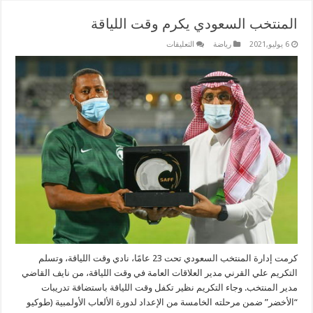
المنتخب السعودي يكرم وقت اللياقة
على
6 يوليو,2021
رياضة
التعليقات
المنتخب
السعودي
يكرم
وقت
اللياقة
مغلقة
كرمت إدارة المنتخب السعودي تحت 23 عامًا، نادي وقت اللياقة، وتسلم
التكريم علي القرني مدير العلاقات العامة في وقت اللياقة، من نايف القاضي
مدير المنتخب. وجاء التكريم نظير تكفل وقت اللياقة باستضافة تدريبات
“الأخضر” ضمن مرحلته الخامسة من الإعداد لدورة الألعاب الأولمبية (طوكيو