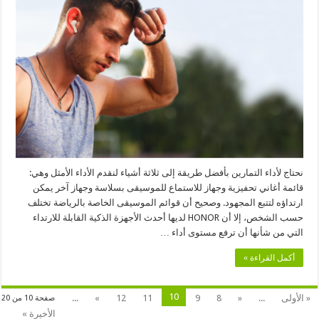
تساعدكم
التقنيات
القابلة
للارتداء
في
تحقيق
أهداف
اللياقة
البدنية
مغلقة
نحتاج لأداء التمارين بأفضل طريقة إلى ثلاثة أشياء لنقدم الأداء الأمثل وهي:
قائمة أغاني تحفيزية وجهاز للاستماع للموسيقى بسلاسة وجهاز آخر يمكن
ارتداؤه لتتبع المجهود. وصحيح أن قوائم الموسيقى الخاصة بالرياضة تختلف
حسب الشخص، إلا أن HONOR لديها أحدث الأجهزة الذكية القابلة للارتداء
التي من شأنها أن ترفع مستوى أداء …
أكمل القراءة »
10
« الأولى
...
«
8
9
11
12
»
...
صفحة 10 من 20
الأخيرة »