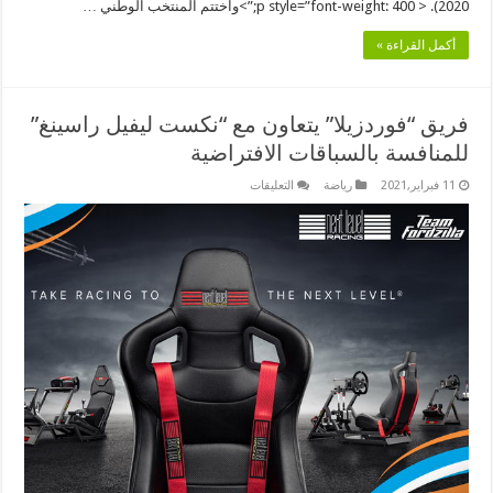
2020). < p style=”font-weight: 400;”>واختتم المنتخب الوطني …
أكمل القراءة »
فريق “فوردزيلا” يتعاون مع “نكست ليفيل راسينغ”
للمنافسة بالسباقات الافتراضية
على
11 فبراير,2021
رياضة
التعليقات
فريق
“فوردزيلا”
يتعاون
مع
“نكست
ليفيل
راسينغ”
للمنافسة
بالسباقات
الافتراضية
مغلقة