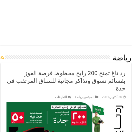
رياضة
رد تاغ تمنح 200 رابح محظوظ فرصة الفوز
بقسائم تسوق وتذاكر مجانية للسباق المرتقب في
جدة
على
20 أكتوبر,2021
المجتمع
,
رياضة
التعليقات
رد
تاغ
تمنح
200
رابح
محظوظ
فرصة
الفوز
بقسائم