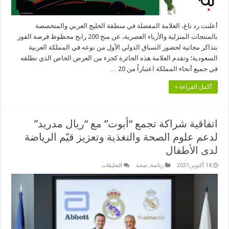
تسوق
وتذاكر
مجانية
أعلنت رد تاغ، العلامة المفضلة في منطقة الخليج العربي والمتخصصة
للسباق
المرتقب
بالمنتجات المنزلية والأزياء العصرية، عن منح 200 رابح محظوظ فرصة الفوز
في
جدة
بتذاكر مجانية لحضور السباق الدولي الأول من نوعه في المملكة العربية
مغلقة
السعودية؛ وتقدم العلامة هذه الجائزة كجزء من العرض الخاص الذي تطلقه
في جميع أنحاء المملكة اعتباراً من 20 …
أكمل القراءة »
اتفاقية شراكة تجمع “أبوت” مع “ريال مدريد”
لدعم علوم الصحة والتغذية وتعزيز قيّم الرياضة
لدى الأطفال
على
18 أكتوبر,2021
رياضة
,
صحة
التعليقات
اتفاقية
شراكة
تجمع
“أبوت”
مع
“ريال
مدريد”
لدعم
علوم