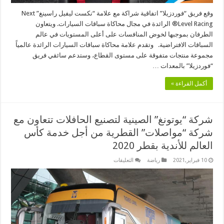
وقع فريق “فوردزيلا” اتفاقية شراكة مع علامة “نكست ليفيل راسينغ” Next
Level Racing® الرائدة في مجال محاكاة سباقات السيارات. ويتعاون
الطرفان بموجبها لخوض المنافسات على أعلى المستويات في عالم
السباقات الافتراضية. وتقدم علامة محاكاة سباقات السيارات الرائدة عالمياً
مجموعة منتجات متفوقة على مستوى القطاع، وستدعم سائقي فريق
“فوردزيلا” بالمعدات …
أكمل القراءة »
شركة “يوتونغ” الصينية لتصنيع الحافلات تتعاون مع
شركة “مواصلات” القطرية من أجل خدمة كأس
العالم للأندية بقطر 2020
على
10 فبراير,2021
رياضة
التعليقات
شركة
“يوتونغ”
الصينية
لتصنيع
الحافلات
تتعاون
مع
شركة
“مواصلات”