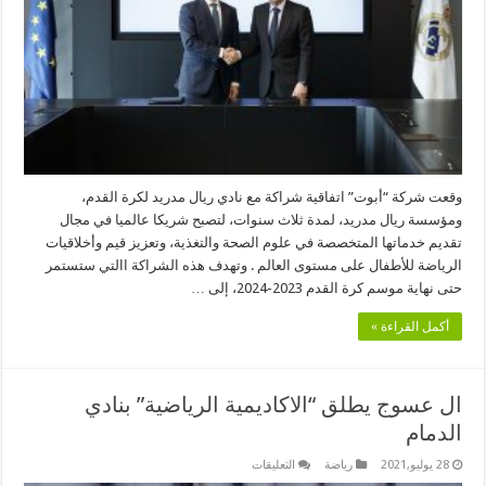
الصحة
والتغذية
وتعزيز
قيّم
الرياضة
لدى
الأطفال
مغلقة
وقعت شركة “أبوت” اتفاقية شراكة مع نادي ريال مدريد لكرة القدم،
ومؤسسة ريال مدريد، لمدة ثلاث سنوات، لتصبح شريكا عالميا في مجال
تقديم خدماتها المتخصصة في علوم الصحة والتغذية، وتعزيز قيم وأخلاقيات
الرياضة للأطفال على مستوى العالم . وتهدف هذه الشراكة االتي ستستمر
حتى نهاية موسم كرة القدم 2023-2024، إلى …
أكمل القراءة »
ال عسوج يطلق “الاكاديمية الرياضية” بنادي
الدمام
على
28 يوليو,2021
رياضة
التعليقات
ال