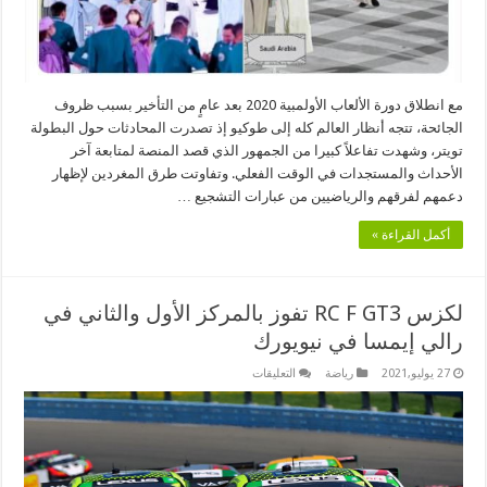
مع انطلاق دورة الألعاب الأولمبية 2020 بعد عامٍ من التأخير بسبب ظروف
الجائحة، تتجه أنظار العالم كله إلى طوكيو إذ تصدرت المحادثات حول البطولة
تويتر، وشهدت تفاعلاً كبيرا من الجمهور الذي قصد المنصة لمتابعة آخر
الأحداث والمستجدات في الوقت الفعلي. وتفاوتت طرق المغردين لإظهار
دعمهم لفرقهم والرياضيين من عبارات التشجيع …
أكمل القراءة »
لكزس RC F GT3 تفوز بالمركز الأول والثاني في
رالي إيمسا في نيويورك
على
27 يوليو,2021
رياضة
التعليقات
لكزس
RC
F
GT3
تفوز
بالمركز
الأول
والثاني