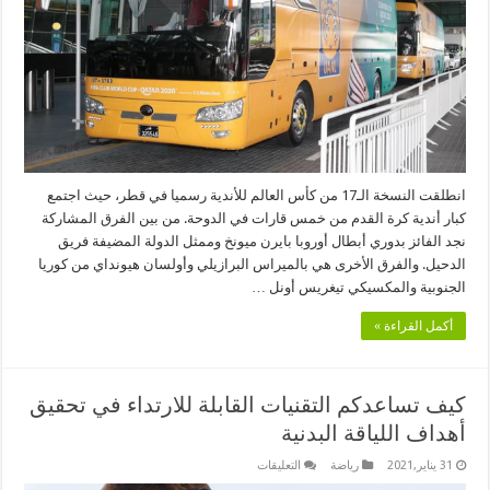
القطرية
من
أجل
خدمة
كأس
العالم
للأندية
بقطر
2020
مغلقة
انطلقت النسخة الـ17 من كأس العالم للأندية رسميا في قطر، حيث اجتمع
كبار أندية كرة القدم من خمس قارات في الدوحة. من بين الفرق المشاركة
نجد الفائز بدوري أبطال أوروبا بايرن ميونخ وممثل الدولة المضيفة فريق
الدحيل. والفرق الأخرى هي بالميراس البرازيلي وأولسان هيونداي من كوريا
الجنوبية والمكسيكي تيغريس أونل …
أكمل القراءة »
كيف تساعدكم التقنيات القابلة للارتداء في تحقيق
أهداف اللياقة البدنية
على
31 يناير,2021
رياضة
التعليقات
كيف