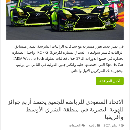
في
رالي
إيمسا
في
نيويورك
مغلقة
في نصر جديد يعزز مسيرته مع سباقات الراليات الشرسة، تصدر متسابق
الراليات فاسير سوليفان السباق بسيارة لكزسRC F GT3 واحتل الصدارة
بجدارة في جميع الدورات الـ 57 خلال فعاليات بطولة IMSA Weathertech
Sports Car التي احتضنتها حلبة واتكنز جلين الدولية في الثاني من يوليو،
ليحجز بذلك المركزين الأول والثاني …
أكمل القراءة »
الاتحاد السعودي للرياضة للجميع يحصد أربع جوائز
للهوية البصرية في منطقة الشرق الأوسط
وأفريقيا
على
7 يوليو,2021
رياضة
التعليقات
الاتحاد