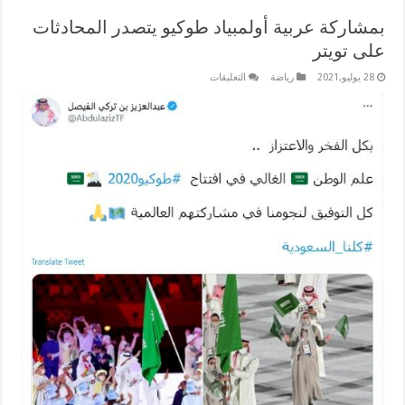
بمشاركة عربية أولمبياد طوكيو يتصدر المحادثات
على تويتر
على
28 يوليو,2021
رياضة
التعليقات
بمشاركة
عربية
أولمبياد
طوكيو
يتصدر
المحادثات
على
تويتر
مغلقة