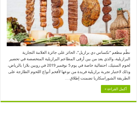
نوعها
لأفخم
أنواع
اللحوم
على
الطريقة
الشوراسكاريا
مغلقة
نظّم مطعم “تكساس دي برازيل”، الحائز على جائزة العلامة التجارية
البرازيلية، والذي يعد من بين أرقى المطاعم البرازيلية المتخصصة في تحضير
لحوم الستيك، احتفالية خاصة في يوم 5 نوفمبر 2019 في روبين بلازا بالرياض،
وذلك لاختبار تجربة برازيلية فريدة من نوعها لأفخم أنواع اللحوم الطازجة على
الطريقة الشوراسكاريا تضمنت إطلاق …
أكمل القراءة »