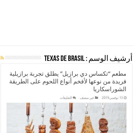
أرشيف الوسم :
texas de brasil
مطعم “تكساس دي برازيل” يطلق تجربة برازيلية
فريدة من نوعها لأفخم أنواع اللحوم على الطريقة
الشوراسكاريا
على
13 نوفمبر,2019
غير مصنف
التعليقات
مطعم
“تكساس
دي
برازيل”
يطلق
تجربة
برازيلية
فريدة
من