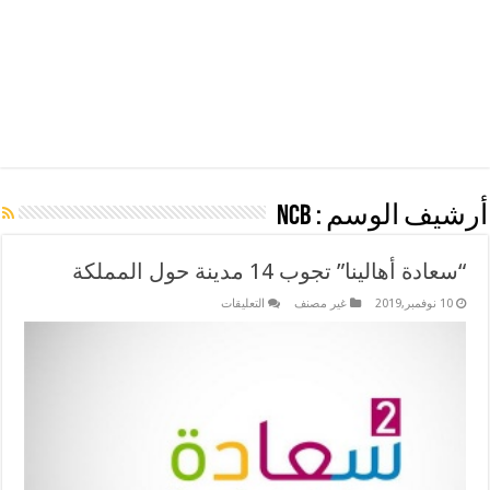
أرشيف الوسم :
NCB
“سعادة أهالينا” تجوب 14 مدينة حول المملكة
على
10 نوفمبر,2019
غير مصنف
التعليقات
“سعادة
أهالينا”
تجوب
14
مدينة
حول
المملكة
مغلقة