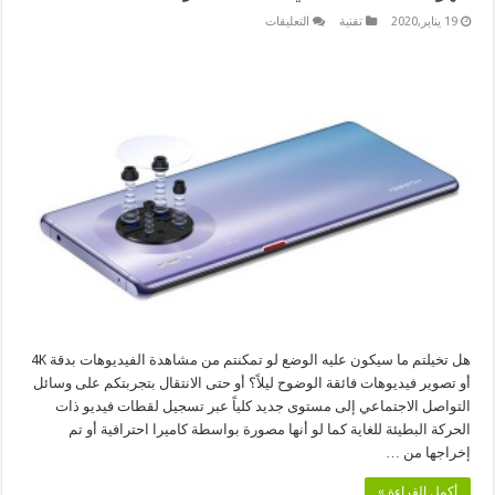
على
19 يناير,2020
تقنية
التعليقات
5
أسباب
تجعل
من
HUAWEI
Mate30
Pro
ملك
الهواتف
الذكية
الذي
طال
انتظاره
مغلقة
هل تخيلتم ما سيكون عليه الوضع لو تمكنتم من مشاهدة الفيديوهات بدقة 4K
أو تصوير فيديوهات فائقة الوضوح ليلاً؟ أو حتى الانتقال بتجربتكم على وسائل
التواصل الاجتماعي إلى مستوى جديد كلياً عبر تسجيل لقطات فيديو ذات
الحركة البطيئة للغاية كما لو أنها مصورة بواسطة كاميرا احترافية أو تم
إخراجها من …
أكمل القراءة »