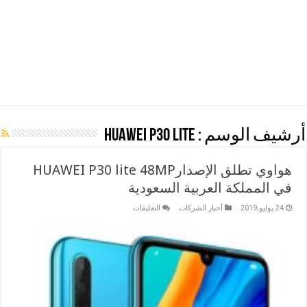
أرشيف الوسم :
HUAWEI P30 lite
هواوي تطلق الإصدارHUAWEI P30 lite 48MP
في المملكة العربية السعودية
على
24 يوليو,2019
أخبار الشركات
التعليقات
هواوي
تطلق
الإصدارHUAWEI
P30
lite
48MP
في
المملكة
العربية
السعودية
مغلقة