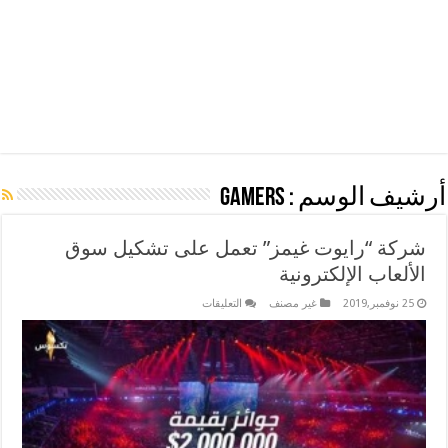
أرشيف الوسم :
gamers
شركة “رايوت غيمز” تعمل على تشكيل سوق
الألعاب الإلكترونية
على
25 نوفمبر,2019
غير مصنف
التعليقات
شركة
“رايوت
غيمز”
تعمل
على
تشكيل
سوق
الألعاب
الإلكترونية
مغلقة