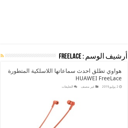
أرشيف الوسم :
FreeLace
هواوي تطلق احدث سماعاتها اللاسلكية المتطورة
HUAWEI FreeLace
على
2 يوليو,2019
غير مصنف
التعليقات
هواوي
تطلق
احدث
سماعاتها
اللاسلكية
المتطورة
HUAWEI
FreeLace
مغلقة