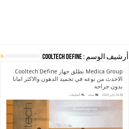
أرشيف الوسم :
Cooltech Define
Medica Group تطلق جهاز Cooltech Define
الاحدث من نوعه في تجميد الدهون والاكثر امانا
بدون جراحه
على
26 يناير,2020
صحة
التعليقات
Medica
Group
تطلق
جهاز
Cooltech
Define
الاحدث
من
نوعه