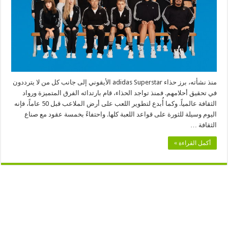
منذ نشأته، برز حذاء adidas Superstar الأيقوني إلى جانب كل من لا يترددون
في تحقيق أحلامهم. فمنذ تواجد الحذاء، قام بارتدائه الفرق المتميزة ورواد
الثقافة عالمياً. وكما أُبدع لتطوير اللعب على أرض الملاعب قبل 50 عاماً، فإنه
اليوم وسيلة للثورة على قواعد اللعبة كلها. واحتفاءً بخمسة عقود مع صناع
الثقافة …
أكمل القراءة »