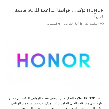
HONOR تؤكد… هواتفنا الداعمة للـ 5G قادمة
قريباً
على
10 يوليو,2019
أخبار الشركات
التعليقات
HONOR
تؤكد…
هواتفنا
الداعمة
للـ
5G
قادمة
قريباً
مغلقة
أعلنت HONOR العلامة التجارية الرائدة في قطاع الهواتف الذكية عن خطتها
لطرح أجهزة شبكات الجيل الخامس 5G بهدف تقديم سلسلة من الهواتف
الذكية التي تتمتع بمواصفات قوية وراسخة تلبي توقعات المستخدمين