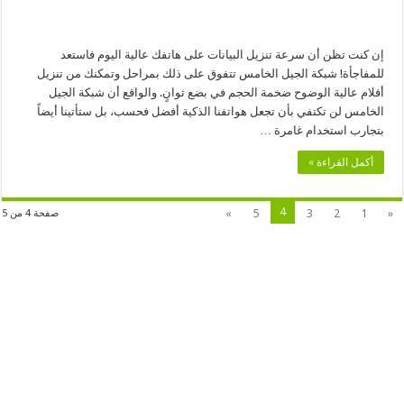
إن كنت تظن أن سرعة تنزيل البيانات على هاتفك عالية اليوم فاستعد
للمفاجأة! شبكة الجيل الخامس تتفوق على ذلك بمراحل وتمكنك من تنزيل
أفلام عالية الوضوح ضخمة الحجم في بضع ثوانٍ. والواقع أن شبكة الجيل
الخامس لن تكتفي بأن تجعل هواتفنا الذكية أفضل فحسب، بل ستأتينا أيضاً
بتجارب استخدام غامرة …
أكمل القراءة »
4
»
5
3
2
1
«
صفحة 4 من 5