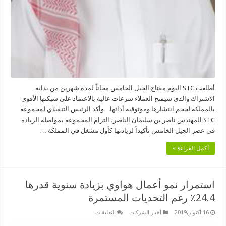
أطلقت STC اليوم مفتاح الجيل الخامس مجاناً لمدة شهرين من بداية
الاشتراك والذي سيمنح العملاء سرعات عالية بالاعتماد على شبكتها الأقوى
بالمملكة لحجم انتشارها وموثوقية أدائها. وأكد الرئيس التنفيذي لمجموعة
STC المهندس ناصر بن سليمان الناصر، التزام المجموعة بمواصلة الريادة
في عصر الجيل الخامس تأكيداً لريادتها كأول مشغل في المملكة …
أكمل القراءة »
استمرار نمو أعمال هواوي بزيادة سنوية قدرها
24.4٪ رغم التحديات المستمرة
على
16 أكتوبر,2019
أخبار الشركات
التعليقات
استمرار
نمو