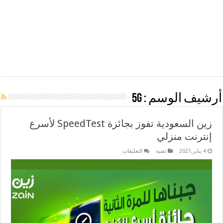
أرشيف الوسم :
5G
زين السعودية تفوز بجائزة SpeedTest لأسرع
إنترنت منزلي
على
4 يناير,2021
تقنية
التعليقات
زين
السعودية
تفوز
بجائزة
SpeedTest
لأسرع
إنترنت
منزلي
مغلقة