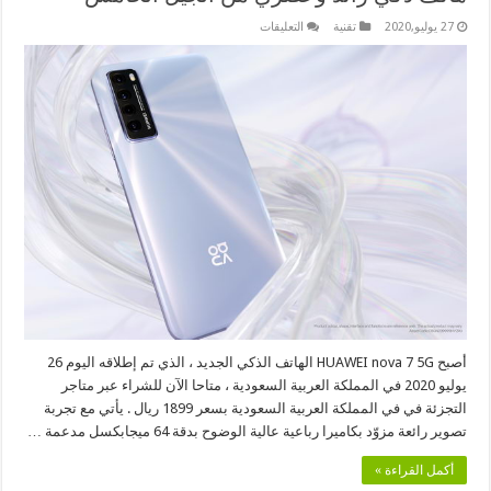
على
27 يوليو,2020
تقنية
التعليقات
هاتف
HUAWEI
nova
7
5G
الجديد
متوفر
الآن:
هاتف
ذكي
رائد
وعصري
من
الجيل
الخامس
مغلقة
أصبح HUAWEI nova 7 5G الهاتف الذكي الجديد ، الذي تم إطلاقه اليوم 26
يوليو 2020 في المملكة العربية السعودية ، متاحا الآن للشراء عبر متاجر
التجزئة في في المملكة العربية السعودية بسعر 1899 ريال . يأتي مع تجربة
تصوير رائعة مزوّد بكاميرا رباعية عالية الوضوح بدقة 64 ميجابكسل مدعمة …
أكمل القراءة »