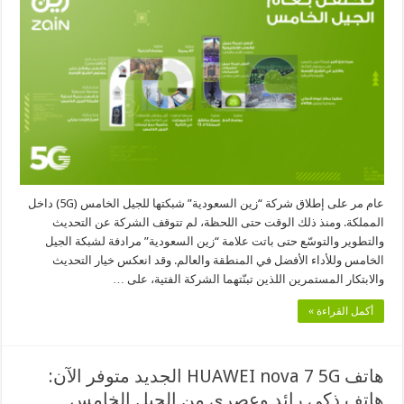
بمرور
عام
على
إطلاق
شبكتها
للجيل
الخامس
5G
مغلقة
عام مر على إطلاق شركة “زين السعودية” شبكتها للجيل الخامس (5G) داخل
المملكة. ومنذ ذلك الوقت حتى اللحظة، لم تتوقف الشركة عن التحديث
والتطوير والتوسّع حتى باتت علامة “زين السعودية” مرادفة لشبكة الجيل
الخامس وللأداء الأفضل في المنطقة والعالم. وقد انعكس خيار التحديث
والابتكار المستمرين اللذين تبنّتهما الشركة الفتية، على …
أكمل القراءة »
هاتف HUAWEI nova 7 5G الجديد متوفر الآن:
هاتف ذكي رائد وعصري من الجيل الخامس