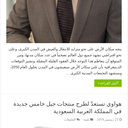
يتجه سكان الأرض على نحو متزايد للانتقال والعيش في المدن الكبرى، وعلى
نحو افتراضي تشهد جميع دول العالم تضخماً في عدد سكان مدنها، ومن
المتوقع أن يتعاظم هذا التوجه خلال العقود القليلة المقبلة. وتشير التوقعات
الديمغرافية بأن ثلثي سكان الأرض سيعيشون في المدن بحلول العام 2050،
وستشهد التجمعات المدنية الكبرى …
أكمل القراءة »
هواوي تستعدّ لطرح منتجات جيل خامس جديدة
في المملكة العربية السعودية
على
23 ديسمبر,2019
تقنية
التعليقات
هواوي
تستعدّ