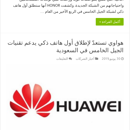
واحتياجاتهم من الشبكة الجديدة. وكشفت HONOR أنها ستطلق أول هاتف
ذكي لشبكة الجيل الخامس في الربع الأخير من العام …
أكمل القراءة »
هواوي تستعدّ لإطلاق أول هاتف ذكي يدعم تقنيات
الجيل الخامس في السعودية
على
30 يونيو,2019
أخبار الشركات
التعليقات
هواوي
تستعدّ
لإطلاق
أول
هاتف
ذكي
يدعم
تقنيات
الجيل
الخامس
في
السعودية
مغلقة