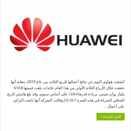
أعمال
هواوي
بزيادة
سنوية
قدرها
24.4٪
رغم
التحديات
المستمرة
مغلقة
كشفت هواوي اليوم عن نتائج أعمالها للربع الثالث من عام 2019، معلنة أنها
حققت خلال الأرباع الثلاثة الأولى من هذا العام عائدات بلغت قيمتها 610.8
مليار يوان صيني، بزيادة قدرها 24.4٪ على أساس سنوي. وقد بلغ هامش الربح
الصافي للشركة في هذه الفترة 8.7٪.[1] وقالت الشركة أنها تابعت التركيز
على أعمال …
أكمل القراءة »