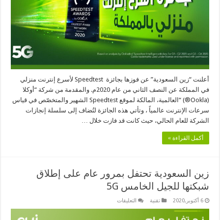
أعلنت “زين السعودية” عن فوزها بجائزة Speedtest لأسرع إنترنت منزلي
في المملكة عن النصف الثاني من عام 2020م. والمقدمة من شركة “أوكلا
(Ookla®) “العالمية، المالكة لموقع Speedtest الشهير والمتخصّص في قياس
سرعات الإنترنت عالمياً ، وتأتي هذه الجائزة لتُضاف إلى سلسلة إنجازات
الشركة للعام الحالي، حيث كانت قد فازت خلال …
أكمل القراءة »
زين السعودية تحتفل بمرور عام على إطلاق
شبكتها للجيل الخامس 5G
على
6 أكتوبر,2020
تقنية
التعليقات
زين
السعودية
تحتفل