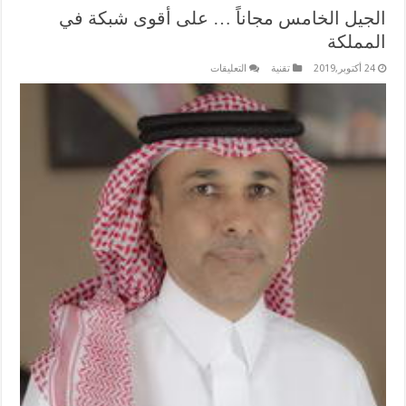
الجيل الخامس مجاناً … على أقوى شبكة في
المملكة
على
24 أكتوبر,2019
تقنية
التعليقات
الجيل
الخامس
مجاناً
…
على
أقوى
شبكة
في
المملكة
مغلقة