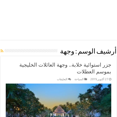
أرشيف الوسم :
وجهة
جزر استوائية خلابة.. وجهة العائلات الخليجية
بموسم العطلات
على
27 أكتوبر,2019
السياحة
التعليقات
جزر
استوائية
خلابة..
وجهة
العائلات
الخليجية
بموسم
العطلات
مغلقة