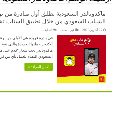
ماكدونالدز السعودية تطلق أول مبادرة من ن
الشباب السعودي من خلال تطبيق السناب ت
على
27 أكتوبر,2019
غير مصنف
التعليقات
ماكدونالدز
السعودية
تطلق
أوكتوبر حملتها الجديدة والتي تتي
أول
مبادرة
من
السعودي التقدم للعمل بأي من فر
نوعها
بالشرق
الأوسط،
أكمل القراءة »
لتوظيف
الشباب
السعودي
من
خلال
تطبيق
السناب
تشات
مغلقة