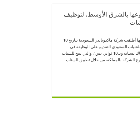
وعها بالشرق الأوسط، لتوظيف
شات
في بادرة فريدة هي الأولى من نوعها أطلقت شركة ماكدونالدز السعودية بتاريخ 10
ح للشباب السعودي التقديم على الوظيفة في
ماكدونالدز تحت شعار “قدم على ماك بسنابه وبـ 10 ثواني بس”، والتي تتيح للشباب
وع الشركة بالمملكة، من خلال تطبيق السناب …