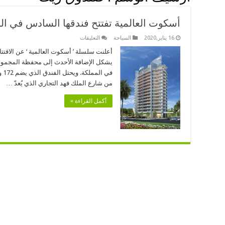
أسكوت العالمية تفتتح فندقها السادس في ال
على
16 يناير,2020
السياحة
التعليقات
أسكوت
العالمية
أعلنت سلسلة ’ أسكوت العالمية ‘ عن الافتت
تفتتح
يشكل الإضافة الأحدث إلى محفظة المجموعة 
فندقها
السادس
في
في
من شارع الملك فهد التجاري الذي يُعدّ …
السعودية
مغلقة
أكمل القراءة »