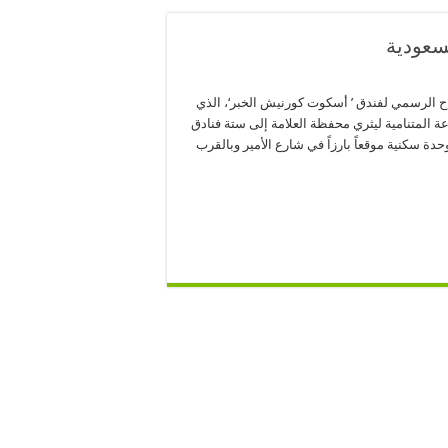
سعودية
اح الرسمي لفندق ’ أسكوت كورنيش الخبر‘، الذي
المتنامية ليثري محفظة العلامة إلى ستة فنادق
 المملكة. ويحتل الفندق الذي يضم 172 وحدة سكنية موقعاً بارزاً في شارع الأمير وبالقرب