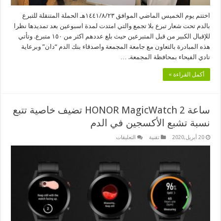
اختتم يوم الخميس الماضي الموافق ١٤٤١/٨/٢٣هـ الحملة المتنقلة للتبرع
بالدم تحت شعار تبرع بلا تجمع والتي امتدت لمدة اسبوعين بعد تمديدها نظرا
للإقبال الكبير من قبل المتبرعين حيث بلغ عددهم اكثر من ١٥٠ متبرع. وتأتي
هذه المبادرة بالتعاون مع جامعة المجمعة واصدقاء بنك الدم “دان” وبرعاية
نادي الفيحاء بمحافظة المجمعة. …
أكمل القراءة »
ساعة HONOR MagicWatch 2 تضيف خاصية تتبع
نسبة تشبع الأكسجين في الدم
على
20 أبريل,2020
تقنية
التعليقات
ساعة
HONOR
MagicWatch
2
تضيف
خاصية
تتبع
نسبة
تشبع
الأكسجين
في
الدم
مغلقة