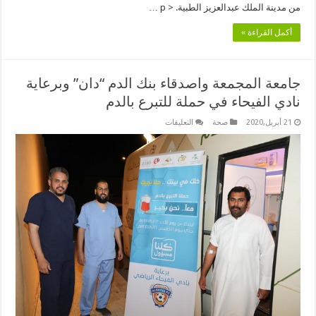
من مدينة الملك عبدالعزيز الطبية. < p …
أكمل القراءة »
جامعة المجمعة واصدقاء بنك الدم “دان” وبرعاية
نادي الفيحاء في حملة للتبرع بالدم
على
21 أبريل,2020
صحة
التعليقات
جامعة
المجمعة
واصدقاء
بنك
الدم
“دان”
وبرعاية
نادي
الفيحاء
في
حملة
للتبرع
بالدم
مغلقة