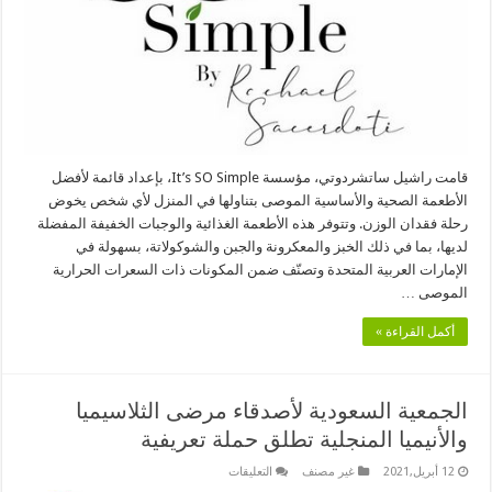
قامت راشيل ساتشردوتي، مؤسسة It’s SO Simple، بإعداد قائمة لأفضل
الأطعمة الصحية والأساسية الموصى بتناولها في المنزل لأي شخص يخوض
رحلة فقدان الوزن. وتتوفر هذه الأطعمة الغذائية والوجبات الخفيفة المفضلة
لديها، بما في ذلك الخبز والمعكرونة والجبن والشوكولاتة، بسهولة في
الإمارات العربية المتحدة وتصنّف ضمن المكونات ذات ​​السعرات الحرارية
الموصى …
أكمل القراءة »
الجمعية السعودية لأصدقاء مرضى الثلاسيميا
والأنيميا المنجلية تطلق حملة تعريفية
على
12 أبريل,2021
غير مصنف
التعليقات
الجمعية