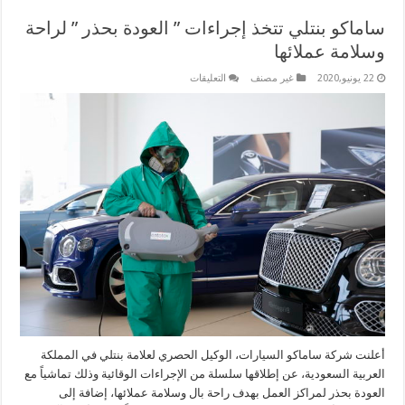
ساماكو بنتلي تتخذ إجراءات ” العودة بحذر ” لراحة
وسلامة عملائها
على
22 يونيو,2020
غير مصنف
التعليقات
ساماكو
بنتلي
تتخذ
إجراءات
”
العودة
بحذر
”
لراحة
وسلامة
عملائها
مغلقة
أعلنت شركة ساماكو السيارات، الوكيل الحصري لعلامة بنتلي في المملكة
العربية السعودية، عن إطلاقها سلسلة من الإجراءات الوقائية وذلك تماشياً مع
العودة بحذر لمراكز العمل بهدف راحة بال وسلامة عملائها، إضافة إلى