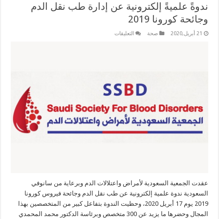
ندوةً علميةً إلكترونية عن إدارة طب نقل الدم
وجائحة كورونا 2019
على
21 أبريل,2020
صحة
التعليقات
الجمعية
السعودية
لأمراض
واعتلالات
الدم
تطلق
ندوةً
علميةً
إلكترونية
عن
إدارة
طب
نقل
الدم
وجائحة
كورونا
2019
مغلقة
عقدت الجمعية السعودية لأمراض واعتلالات الدم وبرعاية من سانوفي
السعودية ندوة علمية إلكترونية عن طب نقل الدم وجائحة فيروس كورونا
2019 يوم 17 أبريل 2020، وحظيت الندوة بتفاعل كبير من المتخصصين بهذا
المجال وحضرها ما يزيد عن 300 متخصص وبرئاسة الدكتور محمد المحمدي