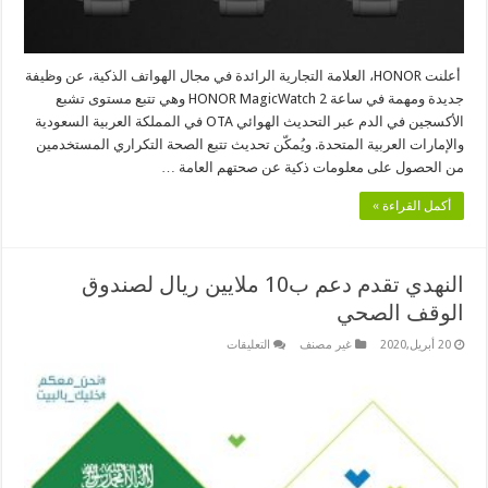
أعلنت HONOR، العلامة التجارية الرائدة في مجال الهواتف الذكية، عن وظيفة
جديدة ومهمة في ساعة HONOR MagicWatch 2 وهي تتبع مستوى تشبع
الأكسجين في الدم عبر التحديث الهوائي OTA في المملكة العربية السعودية
والإمارات العربية المتحدة. ويُمكّن تحديث تتبع الصحة التكراري المستخدمين
من الحصول على معلومات ذكية عن صحتهم العامة …
أكمل القراءة »
النهدي تقدم دعم ب10 ملايين ريال لصندوق
الوقف الصحي
على
20 أبريل,2020
غير مصنف
التعليقات
النهدي
تقدم
دعم
ب10
ملايين
ريال
لصندوق
الوقف
الصحي
مغلقة