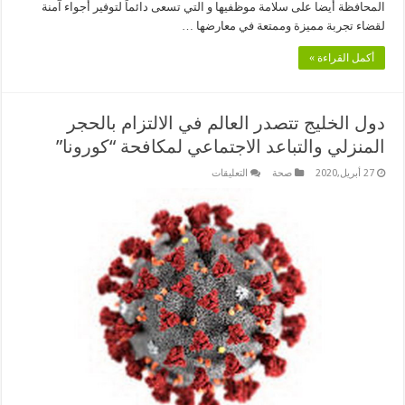
المحافظة أيضا على سلامة موظفيها و التي تسعى دائماً لتوفير أجواء آمنة
لقضاء تجربة مميزة وممتعة في معارضها …
أكمل القراءة »
دول الخليج تتصدر العالم في الالتزام بالحجر
المنزلي والتباعد الاجتماعي لمكافحة “كورونا”
على
27 أبريل,2020
صحة
التعليقات
دول
الخليج
تتصدر
العالم
في
الالتزام
بالحجر
المنزلي
والتباعد
الاجتماعي
لمكافحة
“كورونا”
مغلقة