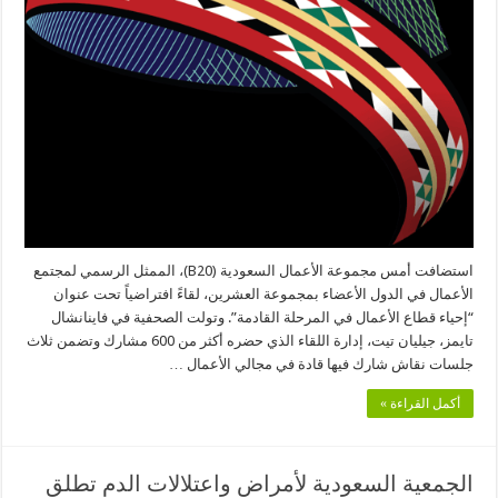
في
مجال
الصحة
من
حول
العالم
من
أجل
تقييم
الوضع
العالمي
بعد
انتهاء
أزمة
وباء
كورونا
مغلقة
استضافت أمس مجموعة الأعمال السعودية (B20)، الممثل الرسمي لمجتمع
الأعمال في الدول الأعضاء بمجموعة العشرين، لقاءً افتراضياً تحت عنوان
“إحياء قطاع الأعمال في المرحلة القادمة”. وتولت الصحفية في فاينانشال
تايمز، جيليان تيت، إدارة اللقاء الذي حضره أكثر من 600 مشارك وتضمن ثلاث
جلسات نقاش شارك فيها قادة في مجالي الأعمال …
أكمل القراءة »
الجمعية السعودية لأمراض واعتلالات الدم تطلق