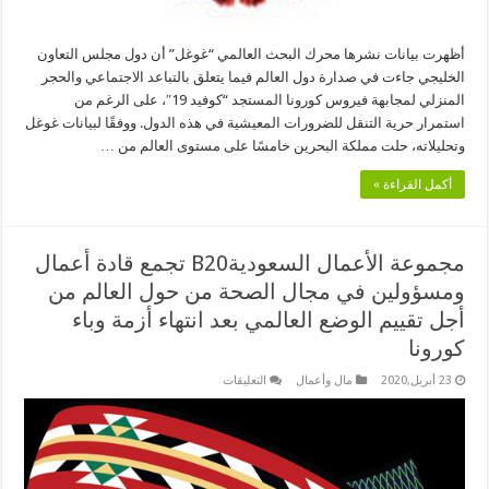
أظهرت بيانات نشرها محرك البحث العالمي “غوغل” أن دول مجلس التعاون
الخليجي جاءت في صدارة دول العالم فيما يتعلق بالتباعد الاجتماعي والحجر
المنزلي لمجابهة فيروس كورونا المستجد “كوفيد 19″، على الرغم من
استمرار حرية التنقل للضرورات المعيشية في هذه الدول. ووفقًا لبيانات غوغل
وتحليلاته، حلت مملكة البحرين خامسًا على مستوى العالم من …
أكمل القراءة »
مجموعة الأعمال السعوديةB20 تجمع قادة أعمال
ومسؤولين في مجال الصحة من حول العالم من
أجل تقييم الوضع العالمي بعد انتهاء أزمة وباء
كورونا
على
23 أبريل,2020
مال وأعمال
التعليقات
مجموعة
الأعمال
السعوديةB20
تجمع
قادة
أعمال
ومسؤولين