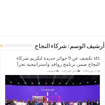
أرشيف الوسم :
شركاء النجاح
stc تكشف عن 9 جوائز جديدة لتكريم شركاء
النجاح ضمن برنامج روافد واستراتيجية تجرأ
على
31 يناير,2020
أخبار الشركات
التعليقات
stc
تكشف
عن
9
جوائز
جديدة
لتكريم
شركاء
النجاح
ضمن
برنامج