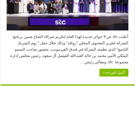
روافد
واستراتيجية
تجرأ
مغلقة
أعلنت stc عن 9 جوائز جديدة لهذا العام لتكريم شركاء النجاح ضمن برنامج
الشركة لتعزيز المحتوى المحلي “روافد” وذلك خلال حفل ” يوم الشريك
التاسع” الذي نظمته الشركة في فندق الفيرمونت، بحضور صاحب السمو
الملكي الأمير محمد بن خالد العبدالله الفيصل آل سعود، رئيس مجلس إدارة
مجموعة stc، ومعالي رئيس …
أكمل القراءة »