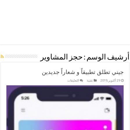
أرشيف الوسم :
حجز المشاوير
جيني تطلق تطبيقاً و شعاراً جديدين
على
29 أكتوبر,2019
تقنية
التعليقات
جيني
تطلق
تطبيقاً
و
شعاراً
جديدين
مغلقة