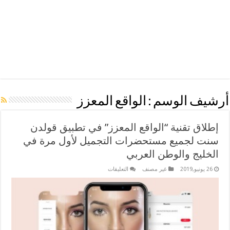
أرشيف الوسم :
الواقع المعزز
إطلاق تقنية “الواقع المعزز” في تطبيق قولدن
سنت لجميع مستحضرات التجميل لأول مرة في
الخليج والوطن العربي
على
26 يونيو,2019
غير مصنف
التعليقات
إطلاق
تقنية
“الواقع
المعزز”
في
تطبيق
قولدن
سنت
لجميع