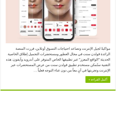
مستحضرات
التجميل
لأول
مرة
في
الخليج
والوطن
العربي
مغلقة
مواكبةً لجيل الإنترنت وتصاعد احتياجات التسوق أونلاين، قررت المنصة
الرائدة قولدن سنت في مجال العطور ومستحضرات التجميل إطلاق الخاصية
الحديثة “الواقع المعزز” عبر تطبيقها الخاص المتوفر على أندرويد وآيفون. هذه
التقنية ستُمكن مستخدم تطبيق قولدن سنت من عرض المستحضرات عبر
الإنترنت وتجربتها في آنٍ معاً من دون عناء التوجه فعلياً …
أكمل القراءة »