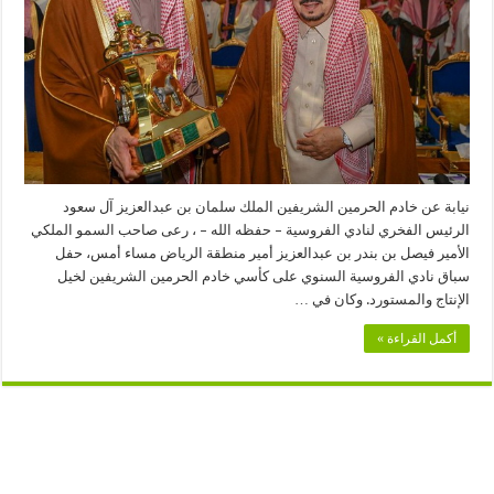
السنوي
على
كأسي
خادم
الحرمين
الشريفين
لخيل
الإنتاج
والمستورد
مغلقة
نيابة عن خادم الحرمين الشريفين الملك سلمان بن عبدالعزيز آل سعود
الرئيس الفخري لنادي الفروسية – حفظه الله – ، رعى صاحب السمو الملكي
الأمير فيصل بن بندر بن عبدالعزيز أمير منطقة الرياض مساء أمس، حفل
سباق نادي الفروسية السنوي على كأسي خادم الحرمين الشريفين لخيل
الإنتاج والمستورد. وكان في …
أكمل القراءة »