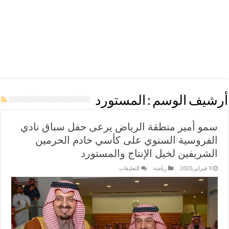
أرشيف الوسم :
المستورد
سمو أمير منطقة الرياض يرعى حفل سباق نادي
الفروسية السنوي على كأسي خادم الحرمين
الشريفين لخيل الإنتاج والمستورد
على
9 فبراير,2020
رياضة
التعليقات
سمو
أمير
منطقة
الرياض
يرعى
حفل
سباق
نادي
الفروسية