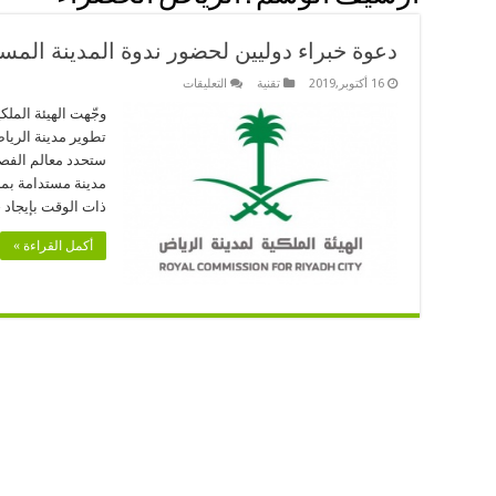
دعوة خبراء دوليين لحضور ندوة المدينة المس
على
16 أكتوبر,2019
تقنية
التعليقات
دعوة
خبراء
وجّهت الهيئة الملك
دوليين
تطوير مدينة الريا
لحضور
ندوة
ستحدد معالم الفصل
المدينة
مدينة مستدامة بما
المستدامة
في
ذات الوقت بإيجاد ح
الرياض
مغلقة
أكمل القراءة »