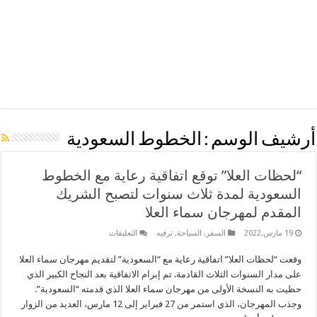
أرشيف الوسم :
الخطوط السعودية
“لحظات العلا” توقع اتفاقية رعاية مع الخطوط
السعودية لمدة ثلاث سنوات لتصبح الشريك
المقدم لمهرجان سماء العلا
على
19 مارس,2022
السفر
,
السياحة
,
ترفيه
التعليقات
“لحظات
العلا”
وقعت “لحظات العلا” اتفاقية رعاية مع “السعودية” لتقديم مهرجان سماء العلا
توقع
اتفاقية
على مدار السنوات الثلاث القادمة. تم إبرام الاتفاقية بعد النجاح الكبير الذي
رعاية
مع
حظيت به النسخة الأولى من مهرجان سماء العلا الذي قدمته “السعودية”.
الخطوط
وجذب المهرجان، الذي استمر من 27 فبراير إلى 12 مارس، العديد من الزوار
السعودية
لمدة