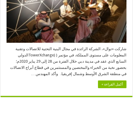
للاتصالات
في
مؤتمر
(TowerXchange)
بدبي
مغلقة
شاركت «توال»، الشركة الرائدة في مجال البنية التحتية للاتصالات وتقنية
المعلومات على مستوى المملكة، في مؤتمر ( (TowerXchangeالدولي
السابع الذي عقد في مدينة دبي خلال الفترة من 28 إلى 29 يناير 2020م؛
بحضور نخبة من الخبراء والمختصين والمستثمرين في قطاع أبراج الاتصالات
في منطقة الشرق الأوسط وشمال إفريقيا. وأكد المهندس …
أكمل القراءة »