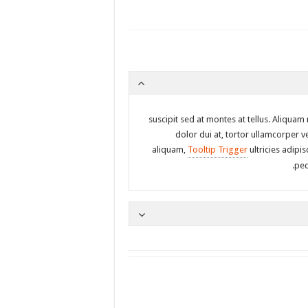
suscipit sed at montes at tellus. Aliqu
dolor dui at, tortor ullamcorper v
aliquam,
Tooltip Trigger
ultricies adipi
ped