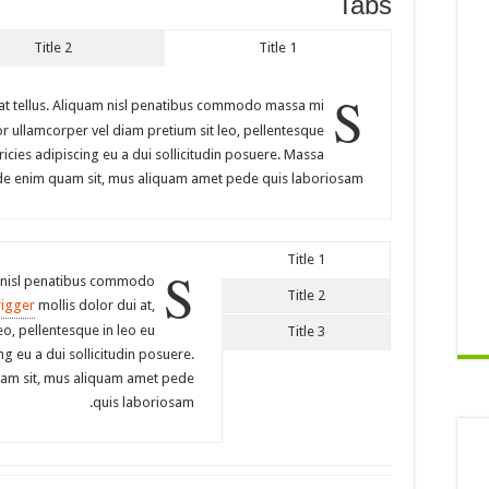
Tabs
Title 2
Title 1
S
t tellus. Aliquam nisl penatibus commodo massa mi
tor ullamcorper vel diam pretium sit leo, pellentesque
tricies adipiscing eu a dui sollicitudin posuere. Massa
de enim quam sit, mus aliquam amet pede quis laboriosam.
Title 1
S
am nisl penatibus commodo
Title 2
rigger
mollis dolor dui at,
eo, pellentesque in leo eu
Title 3
ng eu a dui sollicitudin posuere.
am sit, mus aliquam amet pede
quis laboriosam.