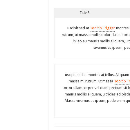
Title 3
uscipit sed at
Tooltip Trigger
montes a
rutrum, ut massa mollis dolor dui at, tor
in leo eu mauris mollis aliquam, ul
vivamus ac ipsum, pe
uscipit sed at montes at tellus. Aliqu
massa mi rutrum, ut massa
Tooltip T
tortor ullamcorper vel diam pretium sit l
mauris mollis aliquam, ultricies adipisci
Massa vivamus ac ipsum, pede enim qu