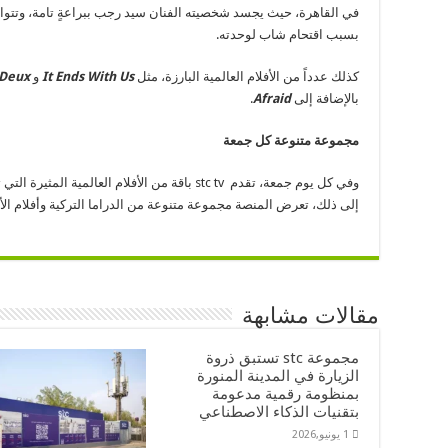
في القاهرة، حيث يجسد شخصيته الفنان سيد رجب ببراعةٍ تامة، وتتوال
بسبب اقتحام شاب لوحدته.
كذلك عدداً من الأفلام العالمية البارزة، مثل
It Ends With Us
و
 Deux
بالإضافة إلى
Afraid
.
مجموعة متنوعة كل جمعة
وفي كل يوم جمعة، تقدم stc tv باقة من الأفلام العال
إلى ذلك، تعرض المنصة مجموعة متنوعة من الدراما التركية وأفلام ال
مقالات مشابهة
مجموعة stc تستبق ذروة
الزيارة في المدينة المنورة
بمنظومة رقمية مدعومة
بتقنيات الذكاء الاصطناعي
1 يونيو,2026