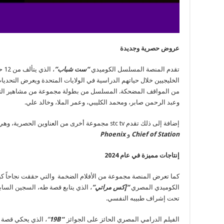
عروض حصرية وجديدة
تقدم المنصة المسلسل الكوميدي
“ست شباب”
، 
الخليجيين خلال حياتهم الدراسية في الولايات المتحدة ويعرض التحديات
من المواقف المضحكة. المسلسل من بطولة مجموعة من مشاهير التو
وعبد الرحمن صابر، ومحمد الكليبي، وعمر الملا، وخالد علي.
إضافة إلى ذلك تقدم stc tv مجموعة أخرى من العناوين الحصرية، وهي
Chief of Station
و
Phoenix
إنتاجات مميزة في عام 2024
الكوميدي المصري
“إكس مراتي”
، الذي يتابع قصة طه، السجين الساب
تحت إشراف طبيبه النفسي.
الفيلم الدرامي المصري الحائز على الجوائز
“
19B
“
، الذي يحكي قصة