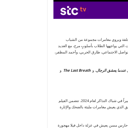
الذي يتألف من 12 حلقة ويروي مغامرات مجموعة من الشباب
 التي يواجهها الطلاب بأسلوبٍ مرح، مع العديد
اصل الاجتماعي، طارق الحربي، وأحمد المظفر،
عندما يعشق الرجال
، و
The Last Breath
و
كما تعرض المنصة مجموعة من الأفلام الضخمة والتي حققت نجاحاً كبيراً في شباك التذاكر لعام 2024. تتضمن الفيلم
ق الذي يعيش مغامرات مليئة بالضحك والإثارة
 حارس مسن يعيش في عزلة داخل فيلا مهجورة