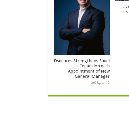
تصاحب
نت
Dsquares Strengthens Saudi
Expansion with
Appointment of New
General Manager
1 مايو,2025