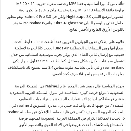
تتألف من كاميرا أساسية بدقة MP64 وعدسة مقربة تقريب 12 × 20 MP
وزاوية فائقة الاتساع MP8 119 درجة وعدسة ماكرو. عادة ما يكون دقة
التصوير للوضع الليلي 2.0 Nightscape ولكن في realme 6 Pro 3.0 وهو مطور
بحامل ثلاثي والوضع الليلي Ultra-Nightscape، هاتفPro realme 6 متوفر
باللونين الأزرق الفاتح والأحمر الفاتح.
علاوة على إطلاق هذين الجهازين القويين فقد أطلقت realme أيضًا أحدث
اصداراتها وهي السماعات اللاسلكية Buds Air الجديد كليًا لتجربة لاسلكية
حقيقية مع إرسال ثنائي القناة الذي يوفر تجربة موسيقية استثنائية من خلال
تشغيل سماعات الأذن بشكل مستقل. كما أطلقت realme أول سوار ذكي
realme Band والتي تأتي بشاشة ملونة مقاس 2.4 سم تسمح لك باستكشاف
معلومات الفرقة بسهولة بـ 64 حرف كحد أقصى.
وبهذه المناسبة قال ديفيد شين المدير عام لـrealme في المملكة العربية
السعودية :”نتوقع فرصة كبيرة للمنافسة في سوق المملكة العربية السعودية
ونغتنم فرصةً أكبر لزيادة الاستثمارات الجديدة واستراتيجيات التوظيف
المفيدة”. من جهتها قالت وأضافت جيني يي، مديرة التسويق لـ realme في
المملكة العربية السعودية :”نحن في غاية حماسنا للإعلان عن سلسلة realme
6 الجديدة لعملائنا الكرام في المملكة العربية السعودية لمنحهم فرصة
الاستمتاع باستكشاف أحدث عروضها في الأداء القوي والتصميم الأنيق