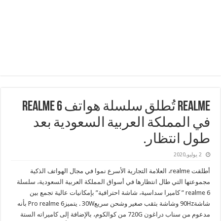
realme تُطلق سلسلة هواتف realme 6
في المملكة العربية السعودية بعد
طول انتظار.
2 يوليو,2020
أطلقت realme، العلامة التجارية الأسرع نموا في مجال الهواتف الذكية
مجموعتها التي طال انتظارها في أسواق المملكة العربية السعودية، سلسلة
realme 6 ” كاميرا سداسية، شاشة احترافية” بإمكانيات عالية تجمع بين
شاشة90Hz وشاشة بثقب صغير وشحن سريع30W . يتميزPro realme 6 بأنه
مدعوم من سناب دراغون 720G من كوالكوم، بالإضافة إلى كاميراته الستة