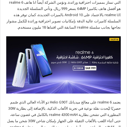
التي تمتاز بمميزات احترافية ورائدة. وتؤمن الشركة أيضاً انا هاتف realme 6
هو أفضل هاتف بكاميرا 64MP بسعر 999 ريال. وتأتي السلسلة الجديدة
realme UI بالاعتماد على Android 10 بالميزات الجديدة، كمان توفر هذه
السلسلة كاميرات عالية الدقة بإمكانيات تصوير احترافية ورائدة لتُكمل مشوار
نجاحها بجانب سلسلة realme السابقة التي اقتناها 18 مليون مستخدم.
يعتمد realme 6 على معالج ميدياتك Helio G90T ذو الأداء العالي الذي صُمم
حصريًا ليُحدث نقلة نوعية في تجربة الألعاب الذكية، بالإضافة إلى بطارية 30W
المطورة التي تشحن بطارية realme 4300 mAH بالكامل في غضون ساعة،
حتى أثناء اللعب بالألعاب الثقيلة على الجهاز بإمكان شاحن 30W شحن ما يصل