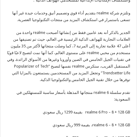
واستكشاف الإمكانيات الإبداعية لمستخدمي الهواتف الذكية”.
وتلتزم شركة realme بتقديم أداء قوي وتصميم أنيق وخدمات جيدة غير أنها
تسعى باستمرار في استكشاف المزيد من منتجات التكنولوجيا العصرية.
الجدير بالذكر أنه بعد عامين فقط من إنشائها أصبحت realme واحدة من
العلامات التجارية للهواتف الذكية الرئيسية في العالم، حيث تم تصنيفها من
أعلى 47 علامة تجارية إلى المرتبة 7، كما وصلت منتجاتها لأكثر من 35 مليون
مستخدم من محبي realme على مستوى العالم، كما أنها نمت لتصبح لاعبًا قويًا
في تقنيات الجيل الخامس في الصين وأوروبا وغيرها من الأسواق الرائدة. وفي
المستقبل القريب، ستكرس realme نفسها لتصبح “Popularizer of Tech
Trendsetter Life” وتجعل المزيد من المستخدمين يستمتعون بالمزايا التي
توفرها من خلال تقنية الجيل الخامس والتكنولوجيا الذكية.
تقدم سلسلة realme 6 منتجاتها المذهلة بأسعار مناسبة للمستهلكين في
السعودية:
realme 6 Pro – 8 + 128 GB بقيمة 1299 ريال سعودي
realme 6 – 8 + 128 GB، بقيمة 999 ريال سعودي