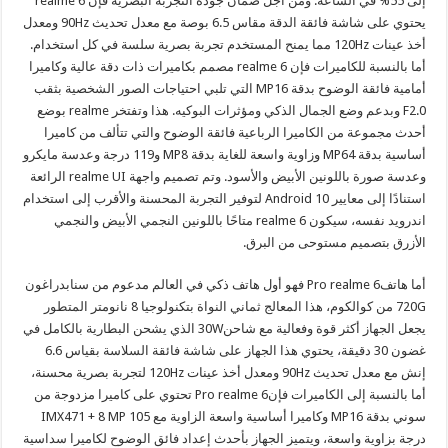
إلى 55% في الساعة. ومن أجل ضمان جودة التجربة البصرية فإن realme 6
يحتوي على شاشة فائقة الدقة مقاس 6.5 بوصة مع معدل تحديث 90Hz ومعدل
أخذ عينات 120Hz مما يمنح المستخدم تجربة بصرية سلسة في كل استخدام.
أما بالنسبة للكاميرات فإن realme 6 مصمم بكاميرات ذات دقة عالية وكاميرا
أمامية فائقة الوضوح بدقة MP16 التي تلبي احتياجات الصور الشخصية بثقب
F2.0 وبدعم وضع الجمال الذكي ومؤثرات البوكيه. هذا وتفتخر realme بوضع
أحدث مجموعة من الكاميرا الرباعية فائقة الوضوح والتي تتألف من كاميرا
أساسية بدقة MP64 وزاوية واسعة للغاية بدقة MP8 و119 درجة وعدسة مايكرو
وعدسة صورة باللونين الأبيض والأسود. وتم تصميم واجهة realme UI الرائعة
استنادًا إلى معايير Android 10 لتوفير التجربة المحسنة والأقرب إلى استخدام
اندرويد نفسه، سيكون realme 6 متاحًا باللونين النجمي الأبيض والنجمي
الأزرق بتصميم مستوحى من البرق.
أما هاتفPro realme 6 فهو أول هاتف ذكي في العالم مدعوم من سنابدراغون
720G من كوالكوم، هذا المعالج ثماني النواة بتكنولوجيا 8 نانومتر المتطور
يجعل الجهاز أكثر قوة وفعالية مع شاحن30W الذي يشحن البطارية بالكامل في
غضون 30 دقيقة، يحتوي هذا الجهاز على شاشة فائقة السلاسة بقياس 6.6
إنش مع معدل تحديث 90Hz ومعدل أخذ عينات 120Hz لتجربة بصرية محسنة،
أما بالنسبة إلى الكاميرات فإنPro realme 6 تحتوي على كاميرا مزدوجة من
سوني بدقة MP16 وكاميرا أساسية واسعة الزاوية مع IMX471 + 8 MP 105
درجة بزاوية واسعة، ويتميز الجهاز بأحدث إعداد فائق الوضوح لكاميرا سداسية