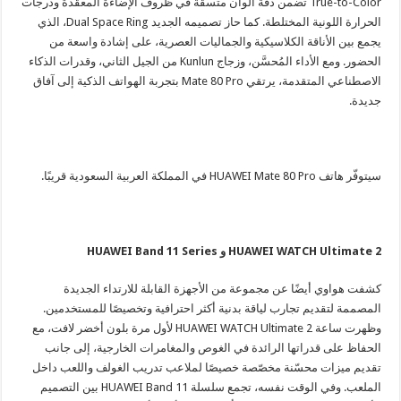
True-to-Color تضمن دقة ألوان متسقة في ظروف الإضاءة المعقدة ودرجات
الحرارة اللونية المختلطة. كما حاز تصميمه الجديد Dual Space Ring، الذي
يجمع بين الأناقة الكلاسيكية والجماليات العصرية، على إشادة واسعة من
الحضور. ومع الأداء المُحسَّن، وزجاج Kunlun من الجيل الثاني، وقدرات الذكاء
الاصطناعي المتقدمة، يرتقي Mate 80 Pro بتجربة الهواتف الذكية إلى آفاق
جديدة.
سيتوفّر هاتف HUAWEI Mate 80 Pro في المملكة العربية السعودية قريبًا.
HUAWEI WATCH Ultimate 2 و HUAWEI Band 11 Series
كشفت هواوي أيضًا عن مجموعة من الأجهزة القابلة للارتداء الجديدة
المصممة لتقديم تجارب لياقة بدنية أكثر احترافية وتخصيصًا للمستخدمين.
وظهرت ساعة HUAWEI WATCH Ultimate 2 لأول مرة بلون أخضر لافت، مع
الحفاظ على قدراتها الرائدة في الغوص والمغامرات الخارجية، إلى جانب
تقديم ميزات محسّنة مخصّصة خصيصًا لملاعب تدريب الغولف واللعب داخل
الملعب. وفي الوقت نفسه، تجمع سلسلة HUAWEI Band 11 بين التصميم