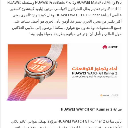
Pro وHUAWEI MatePad Mini وHUAWEI FreeBuds Pro 5 وسلسلة HUAWEI
Band 11، وتم تقديم بطل الماراثون الأولمبي مرتين إيليود كيبتشوج كسفير
عالمي لساعة HUAWEI WATCH GT Runner. وقال كيبتشوج: “الجري يعني
أكثر بكثير من مجرد الجري بسرعة. أؤمن بأن الجري هو أجمل نشاط على
جميع المستويات. وبالتعاون مع هواوي، يمكننا الوصول إلى ملايين العدّائين
حول العالم، ونأمل أن نؤثر في حياتهم بطريقة جميلة وإيجابية.”
ساعة HUAWEI WATCH GT Runner 2
تأتي ساعة HUAWEI WATCH GT Runner 2 مزوّدة بهيكل هوائي عائم ثلاثي
الأبعاد جديد، وقد تم تصميمها لتقديم دقة غير مسبوقة في تحديد المواقع.