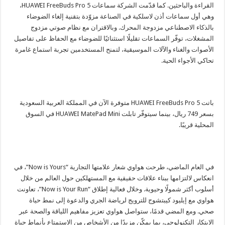
القراءة والباحثين. كما قدّمت الشركة سماعات HUAWEI FreeBuds Pro 5،
وهي أول سماعات أذن لاسلكية في الصناعة مزوّدة بتقنية إلغاء الضوضاء
بالذكاء الاصطناعي مزدوجة المحرك. وبالاقتران مع نظام صوتي مزدوج
المشغلات، توفّر السماعات تقليلًا استثنائيًا للضوضاء مع الحفاظ على تفاصيل
الأصوات والغناء والآلات الموسيقية، لتمنح المستخدمين تجربة استماع غامرة
تحاكي الأجواء الحية.
باتت HUAWEI FreeBuds Pro 5 متوفرة الآن في المملكة العربية السعودية
بسعر 749 ريال، بينما سيتوفّر تابلت HUAWEI MatePad Mini في السوق
المحلية قريبًا.
في العام الماضي، طرحت هواوي شعار علامتها التجارية “Now is Yours”، في
انعكاس لالتزامها ببناء علاقات حقيقية مع المستهلكين حول العالم من خلال
أسلوب أكثر شمولًا وحيوية. وخلال فعالية إطلاق “Now is Your Run”، تعاونت
هواوي مع إيليود كيبتشوج للترويج لرياضة الجري والدعوة إلى نمط حياة
صحي. ومع المضي قدمًا، ستواصل هواوي تعزيز مفاهيم اللياقة والصحة عبر
الابتكار التكنولوجي، بما يمكّن مزيدًا من الأشخاص من الاستمتاع بأنماط حياة