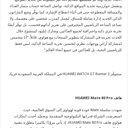
وبفضل خوارزمية تحديد المواقع الذكية، تواصل الساعة حساب مسار العداء
والمسافة المقطوعة حتى في أثناء انقطاع الإشارة. كما يوفّر وضع الماراثون
الذكي الجديد إدارة شاملة للسباق، ليعمل كمدرب شخصي على معصمك. ولا
تساعد الساعة الرياضيين المحترفين على تعزيز أدائهم فحسب، بل توفّر أيضًا
تجربة جري ذكية واحترافية لجميع العدّائين. وشارك إيليود كيبتشوج خلال
الحدث تجربته في المشاركة بتطوير المنتجات مع هواوي، قائلاً: “أنا متحمس
لمشاركة آرائي ووجهات نظري لتحسين تجربة الساعة الذكية، ليس فقط
للرياضيين النخبة، بل للعدّائين في جميع أنحاء العالم”.
ستتوفّر HUAWEI WATCH GT Runner 2 في المملكة العربية السعودية قريبًا.
هاتف HUAWEI Mate 80 Pro
شهدت سلسلة Mate عودة قوية لهواوي إلى السوق العالمية، حيث
استعرضت الشركة قدراتها التكنولوجية المتقدمة. ويجسّد أحدث ابتكارات
هواوي هاتف HUAWEI Mate 80 Pro، إذ يأتي مزوّدًا بكاميرا مطوّرة بتقنية