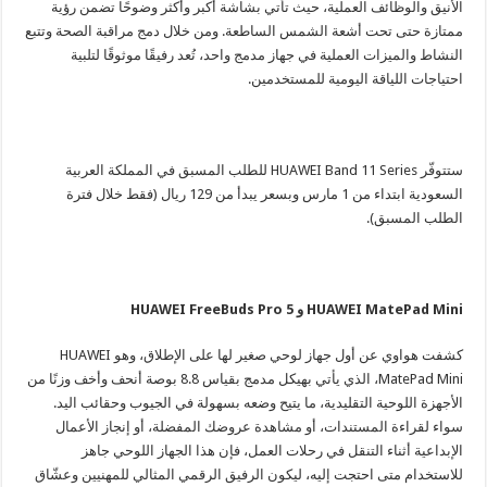
الأنيق والوظائف العملية، حيث تأتي بشاشة أكبر وأكثر وضوحًا تضمن رؤية
ممتازة حتى تحت أشعة الشمس الساطعة. ومن خلال دمج مراقبة الصحة وتتبع
النشاط والميزات العملية في جهاز مدمج واحد، تُعد رفيقًا موثوقًا لتلبية
احتياجات اللياقة اليومية للمستخدمين.
ستتوفّر HUAWEI Band 11 Series للطلب المسبق في المملكة العربية
السعودية ابتداء من 1 مارس وبسعر يبدأ من 129 ريال (فقط خلال فترة
الطلب المسبق).
HUAWEI MatePad Mini و HUAWEI FreeBuds Pro 5
كشفت هواوي عن أول جهاز لوحي صغير لها على الإطلاق، وهو HUAWEI
MatePad Mini، الذي يأتي بهيكل مدمج بقياس 8.8 بوصة أنحف وأخف وزنًا من
الأجهزة اللوحية التقليدية، ما يتيح وضعه بسهولة في الجيوب وحقائب اليد.
سواء لقراءة المستندات، أو مشاهدة عروضك المفضلة، أو إنجاز الأعمال
الإبداعية أثناء التنقل في رحلات العمل، فإن هذا الجهاز اللوحي جاهز
للاستخدام متى احتجت إليه، ليكون الرفيق الرقمي المثالي للمهنيين وعشّاق