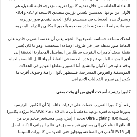
المعادلة الخاطئة من خلال تقديم كاميرا تقريب مزدوجة قابلة للتبديل، هي
الأولى من نوعها، بعدستين ببُعدين بؤريين متعددي الاستخدام x3.7 و x9.4،
وتشترك هذه العدسات في مستشعر فائق الحجم لتقديم صور بورتريه
سينمائية ولقطات مقرّبة حادة ومفعمة بالعمق المكاني والدراما البصرية.
امتلاك مساحة حساسة للضوء بهذا الحجم يعني أن عدسة التقريب قادرة على
التقاط صور مذهلة حتى في ظروف الإضاءة المنخفضة، وهو ما كان يُعتبر
نقطة ضعف كاميرات التقريب سابقًا. من التفاصيل المعمارية الدقيقة إلى
أفق المدينة الواسع، تبرع هذه العدسة في التقاط أجواء الليل النابضة بالحياة
بدقة عالية في الألوان والتشبع. أما الصور ومقاطع الفيديو في الحفلات
الموسيقية والعروض المسرحية، فستظهر بألوان زاهية وحيوية، أقرب ما
يكون إلى تصوير الفعاليات الاحترافي.
كاميرا رئيسية أصبحت أقوى من أي وقت مضى
رغم أن كاميرا التقريب حصلت على ترقيات هائلة، إلا أن الكاميرا الرئيسية
بدورها شهدت قفزة نوعية مذهلة. تأتي HUAWEI Pura 80 Ultra مزوّدة بكاميرا
رئيسية Ultra Lighting HDR بحجم 1 إنش، وهي مستشعر ضخم يزيد من
النطاق الديناميكي إلى مستوى غير مسبوق في عالم الهواتف الذكية، ليصل
إلى EV16 الأعلى في الصناعة، ويتجاوز حتى العديد من كاميرات السينما