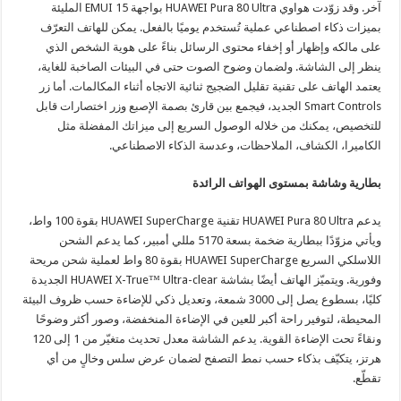
آخر. وقد زوّدت هواوي HUAWEI Pura 80 Ultra بواجهة EMUI 15 المليئة
بميزات ذكاء اصطناعي عملية تُستخدم يوميًا بالفعل. يمكن للهاتف التعرّف
على مالكه وإظهار أو إخفاء محتوى الرسائل بناءً على هوية الشخص الذي
ينظر إلى الشاشة. ولضمان وضوح الصوت حتى في البيئات الصاخبة للغاية،
يعتمد الهاتف على تقنية تقليل الضجيج ثنائية الاتجاه أثناء المكالمات. أما زر
Smart Controls الجديد، فيجمع بين قارئ بصمة الإصبع وزر اختصارات قابل
للتخصيص، يمكنك من خلاله الوصول السريع إلى ميزاتك المفضلة مثل
الكاميرا، الكشاف، الملاحظات، وعدسة الذكاء الاصطناعي.
بطارية وشاشة بمستوى الهواتف الرائدة
يدعم HUAWEI Pura 80 Ultra تقنية HUAWEI SuperCharge بقوة 100 واط،
ويأتي مزوّدًا ببطارية ضخمة بسعة 5170 مللي أمبير، كما يدعم الشحن
اللاسلكي السريع HUAWEI SuperCharge بقوة 80 واط لعملية شحن مريحة
وفورية. ويتميّز الهاتف أيضًا بشاشة HUAWEI X-True™ Ultra-clear الجديدة
كليًا، بسطوع يصل إلى 3000 شمعة، وتعديل ذكي للإضاءة حسب ظروف البيئة
المحيطة، لتوفير راحة أكبر للعين في الإضاءة المنخفضة، وصور أكثر وضوحًا
ونقاءً تحت الإضاءة القوية. يدعم الشاشة معدل تحديث متغيّر من 1 إلى 120
هرتز، يتكيّف بذكاء حسب نمط التصفح لضمان عرض سلس وخالٍ من أي
تقطّع.