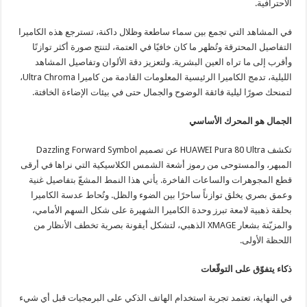
الاحترافية.
في المشاهد التي تجمع بين سماء ساطعة وظلال داكنة، تسترجع هذه الكاميرا
التفاصيل المحترقة وتُظهر ما كان خافيًا في العتمة، لتنتج صورة أكثر توازنًا
وأقرب إلى ما تراه العين البشرية. ولتعزيز دقة الألوان وتفاصيل المشاهد
الليلية، تدمج الكاميرا الرئيسية المعلومات القادمة من كاميرا Ultra Chroma،
لتمنحك صورًا ليلية فائقة الوضوح والجمال حتى في بيئات الإضاءة الخافتة.
الجمال هو المحرك الأساسي
تكشف HUAWEI Pura 80 Ultra عن تصميم Dazzling Forward Symbol
المبهر، والمستوحى من رموز أشعة الشمس الكلاسيكية التي نراها في أرقى
قطع المجوهرات والساعات الفاخرة. يأتي هذا النمط المشعّ بتفاصيل غنية
وعمق بصري يخلق توازناً ساحرًا بين الضوء والظل. وتُحاط عدسة الكاميرا
بحلقة ذهبية لامعة تبرز وحدة الكاميرا الشهيرة على شكل السهم الأمامي،
والمزيّنة بشعار XMAGE الذهبي، لتشكل أيقونة بصرية تخطف الأنظار من
اللحظة الأولى.
ذكاء يتفوّق على التوقّعات
في النهاية، تعتمد تجربة استخدام الهاتف الذكي على البرمجيات قبل أي شيء