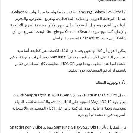
أما Samsung Galaxy S25 Ultra فيقدم حزمة واسعة من أدوات Galaxy AI،
تشمل الترجمة الفورية، ومساعد الملاحظات، وتفريغ النصوص، والتحرير
التوليدي للصور، وتحويل الرسومات إلى صور، وكلها مصممة لتعزيز الإنتاجية،
والإبداع. كما تتيح ميزة Circle to Search مع Google البحث السريع من أي
شاشة، إلى جانب Chat Assist لتحسين التواصل.
يمكن القول أن كلا الهاتفين يعتمدان الذكاء الاصطناعي كطبقة أساسية
لتحسين التفاعل، لكن بأسلوب مختلف؛ Samsung توفر أدوات متنوعة يمكن
استخدامها عند الحاجة، بينما تبني HONOR منظومة ذكاء اصطناعي تعمل
باستمرار لدعم المستخدم دون تعقيد.
الأداء وتجربة النظام
يعمل HONOR Magic8 Pro بمعالج Snapdragon ® 8 Elite Gen 5 الأحدث،
مع واجهة MagicOS 10 المبنية على Android 16، والمُحسّنة لتعدد المهام
بسلاسة، وكفاءة عالية. هذه التركيبة تركز على الأداء المستدام، والاستجابة
السريعة في الاستخدام اليومي.
في المقابل، يأتي Samsung Galaxy S25 Ultra بمعالج Snapdragon 8 Elite