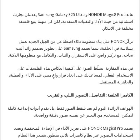
هاتف HONOR Magic8 Pro و Samsung Galaxy S25 Ultra يقدمان تجارب
استثنائية من حيث الأداء والتقنيات المتقدمة، لكن كل منهما يتبع فلسفة
مختلفة في الابتكار.
تركّز HONOR على بناء منظومة ذكاء اصطناعي من الجيل الجديد تعمل
بسلاسة في الخلفية، بينما تعتمد Samsung على تطوير تصميم رائد أثبت
نجاحه، مع تركيز واضح على الاستقرار، والثبات، والتكامل مع منظومتها الذكية.
في هذه المقارنة، نسلّط الضوء على كيفية انعكاس هذه الفلسفات على
الاستخدام الفعلي، لمساعدتك على اتخاذ قرار واعٍ مبني على الأداء، والعملية،
والجاهزية للمستقبل.
الكاميرا الخلفية: التفاصيل، التصوير الليلي، والتقريب
الهواتف الرائدة اليوم لم تعد تلتقط الصور فقط، بل تقدم أدوات إبداعية كاملة
لتمكين المستخدم من التعبير عن نفسه بصور دقيقة وواضحة.
يعتمد HONOR Magic8 Pro على تعزيز الأداء في الإضاءة المنخفضة وتعدد
استخدامات التصوير عبر نظام كاميرات ثلاثي متطور. يتصدر هذا النظام