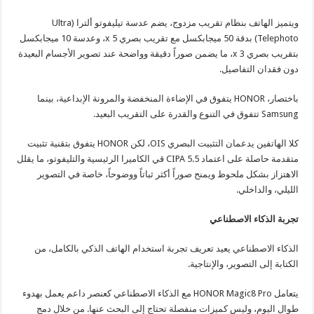
ويتميز الهاتف بنظام تقريب مزدوج، يضم عدسة تيليفوتو ألترا (Ultra
Telephoto) بدقة 50 ميجابكسل مع تقريب بصري 5 x، وعدسة 10 ميجابكسل
بتقريب بصري 3 x، ما يضمن صوراً دقيقة وواضحة عند تصوير الأجسام البعيدة
دون فقدان التفاصيل.
باختصار، HONOR يتفوق في الإضاءة المنخفضة والمرونة الإبداعية، بينما
Samsung تتفوق في التنوع والقدرة على التقريب البعيد.
كلا الهاتفين يدعمان التثبيت البصري OIS، لكن HONOR يتفوق بتقنية تثبيت
متقدمة حاصلة على اعتماد CIPA 5.5 قي الكاميرا الرئيسية والتليفوتو، ما يقلل
الاهتزاز بشكل ملحوظ ويمنح صوراً أكثر ثباتاً ووضوحاً، خاصة في التصوير
الليلي، والداخلي.
تجربة الذكاء الاصطناعي
الذكاء الاصطناعي يعيد تعريف تجربة استخدام الهاتف الذكي بالكامل، من
الكتابة إلى التصوير، والإنتاجية.
يتعامل HONOR Magic8 Pro مع الذكاء الاصطناعي كعنصر داعم يعمل بهدوء
طوال اليوم، وليس كميزات منفصلة تحتاج إلى البحث عنها. من خلال دمج