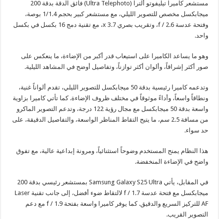
مستشعر كاميرا تيليفوتو ألترا (Ultra Telephoto) فائق الدقة بدقة 200
ميجابكسل مخصص للتصوير الليلي، مع مستشعر كبير بحجم 1/1.4 بوصة،
وفتحة عدسة f / 2.6، وتقريب بصري 3.7 x، مع تقنية دمج 16 بكسل في بكسل
واحد.
وهو ما يساعد الكاميرا على استيعاب قدر أكبر من الإضاءة، ما ينعكس على
صور أكثر إشراقاً، وألوان أكثر توازناً، وتفاصيل أوضح في المشاهد الليلية.
وتدعمه كاميرا رئيسية بدقة 50 ميجابكسل للتصوير الليلي، تقدم ألواناً غنية،
ونطاقاً واسعاً، وأداءً موثوقاً في مختلف ظروف الإضاءة. كما تأتي كاميرا بزاوية
واسعة بدقة 50 ميجابكسل مع مجال رؤية 122 درجة، وتدعم التصوير الماكرو
من مسافة 2.5 سم، ما يتيح التقاط المناظر الواسعة، والتفاصيل الدقيقة، على
حد سواء.
هذا النظام يمنح المستخدم وضوحاً استثنائياً، ومرونة إبداعية عالية، مع تفوق
واضح في الإضاءة المنخفضة.
في المقابل، يأتي Samsung Galaxy S25 Ultra بمستشعر رئيسي بدقة 200
ميجابكسل مع فتحة عدسة f / 1.7 لالتقاط ضوء أفضل، إلى جانب تقنية Laser
AF للتركيز السريع والدقيق. كما يوفر كاميرا واسعة بفتحة f / 1.9 مع دعم
التصوير القريب.