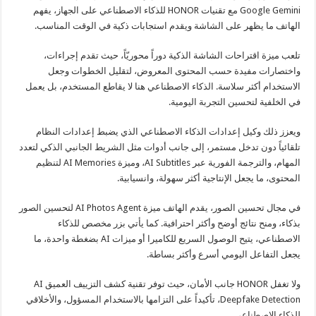
Google Gemini مع تقنيات HONOR للذكاء الاصطناعي على الجهاز، يفهم
الهاتف ما يظهر على الشاشة ويقدم استجابات ذكية في الوقت المناسب.
تلعب ميزة اقتراحات الشاشة الذكية دوراً محوريّاً، حيث تقدم إجراءات،
واختصارات مفيدة حسب المحتوى المعروض، لتقليل الخطوات وجعل
الاستخدام أكثر سلاسة. الذكاء الاصطناعي هنا لا يقاطع المستخدم، بل يعمل
في الخلفية لتحسين التجربة اليومية.
ويعزز ذلك وكيل إعدادات الذكاء الاصطناعي الذي يضبط إعدادات النظام
تلقائياً دون تدخل مستمر، إلى جانب أدوات مثل الشريط الجانبي الذكي لتعدد
المهام، والترجمة الفورية عبر AI Subtitles، وميزة AI Memories لتنظيم
المحتوى، ما يجعل الإنتاجية أكثر سهولة، وانسيابية.
في مجال تحسين الصور، يقدم الهاتف ميزة AI Photos Agent لتحسين الصور
بذكاء، ومنح نتائج أوضح وأكثر احترافية. كما يأتي بزر مخصص للذكاء
الاصطناعي، يتيح الوصول السريع للكاميرا أو ميزات AI بضغطة واحدة، ما
يجعل التفاعل اليومي أسرع وأكثر بساطة.
ولا تغفل HONOR جانب الأمان، حيث توفر تقنية كشف التزييف العميق AI
Deepfake Detection، تأكيداً على التزامها بالاستخدام المسؤول، والأخلاقي
للذكاء الاصطناعي.