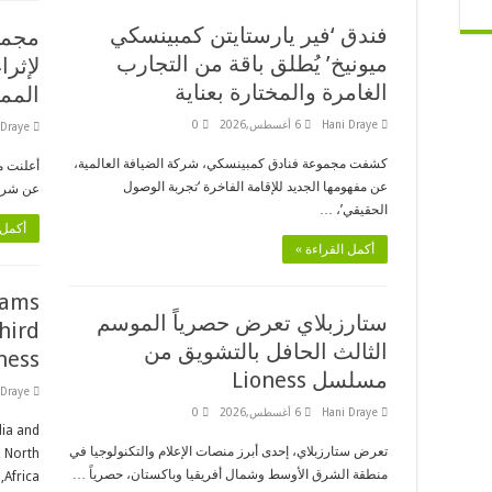
فندق ‘فير يارستايتن كمبينسكي
ميونيخ’ يُطلق باقة من التجارب
لإثرا
الغامرة والمختارة بعناية
المم
Hani Draye
6 أغسطس,2026
0
 Draye
كشفت مجموعة فنادق كمبينسكي، شركة الضيافة العالمية،
عن مفهومها الجديد للإقامة الفاخرة ‘تجربة الوصول
عن شراك
الحقيقي’، …
أكمل 
أكمل القراءة »
eams
ستارزبلاي تعرض حصرياً الموسم
hird
الثالث الحافل بالتشويق من
ness
مسلسل Lioness
 Draye
Hani Draye
6 أغسطس,2026
0
dia and
تعرض ستارزبلاي، إحدى أبرز منصات الإعلام والتكنولوجيا في
, North
منطقة الشرق الأوسط وشمال أفريقيا وباكستان، حصرياً …
Africa, …