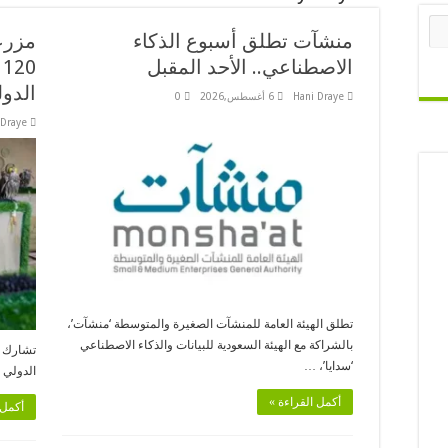
منشآت تطلق أسبوع الذكاء
مزرع
الاصطناعي.. الأحد المقبل
0
الدول
Hani Draye
6 أغسطس,2026
0
 Draye
تطلق الهيئة العامة للمنشآت الصغيرة والمتوسطة ‘منشآت’،
بالشراكة مع الهيئة السعودية للبيانات والذكاء الاصطناعي
‘سدايا’، …
الدولي 
أكمل القراءة »
أكمل 