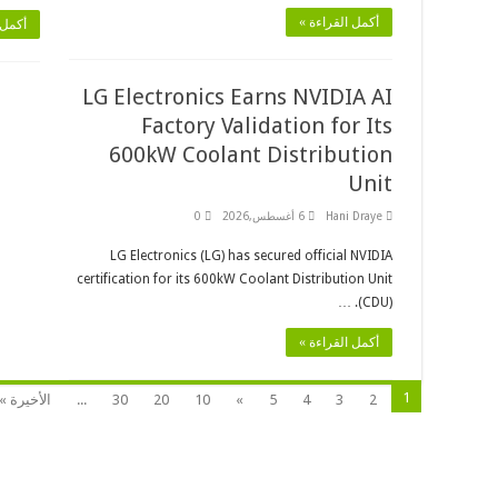
أكمل القراءة »
أكمل 
LG Electronics Earns NVIDIA AI
Factory Validation for Its
600kW Coolant Distribution
Unit
Hani Draye
6 أغسطس,2026
0
LG Electronics (LG) has secured official NVIDIA
certification for its 600kW Coolant Distribution Unit
(CDU). …
أكمل القراءة »
1
2
3
4
5
»
10
20
30
...
الأخيرة »