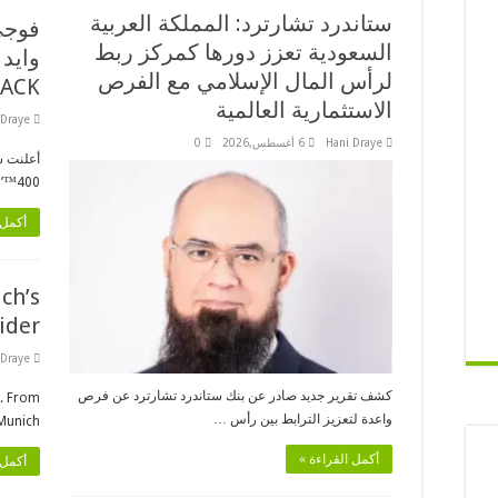
ستاندرد تشارترد: المملكة العربية
فوجي
السعودية تعزز دورها كمركز ربط
لرأس المال الإسلامي مع الفرص
ACK’
الاستثمارية العالمية
 Draye
Hani Draye
6 أغسطس,2026
0
أعلنت ش
400™’ (وايد 400) باللون الأسود الحالك …
أكمل 
ch’s
ider
 Draye
كشف تقرير جديد صادر عن بنك ستاندرد تشارترد عن فرص
r. From
واعدة لتعزيز الترابط بين رأس …
unich …
أكمل القراءة »
أكمل 