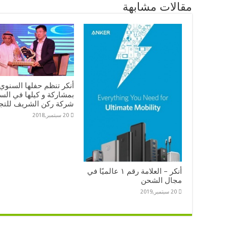
مقالات مشابهة
أنكر تنظم حفلها السنوي 
بمشاركة و كيلها في الس
شركة ركن الشريف للتجا
20 سبتمبر,2018
أنكر – العلامة رقم ١ عالميًا في
مجال الشحن
20 سبتمبر,2019