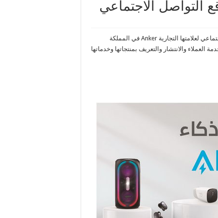
أطلقت شركة أنكر “Anker Innovations” رسميًا منصات التواصل الاجتماعي لعلامتها التجارية Anker في المملكة
 العملاء والانتشار والتعريف بمنتجاتها وخدماتها