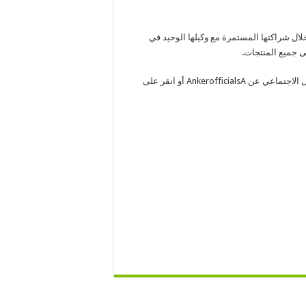
خلال شراكتها المستمرة مع وكيلها الوحيد في
 جميع المنتجات.
لمتابعة أحدث الأجهزة من Anker السعودية، ابحث في منصات التواصل الاجتماعي عن AnkerofficialsA أو انقر على