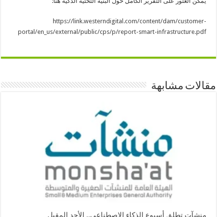
يمكن العثور على التقرير الكامل حول البنية التحتية الذكية هنا:
https://link.westerndigital.com/content/dam/customer-
portal/en_us/external/public/cps/p/report-smart-infrastructure.pdf
مقالات مشابهة
منشآت تطلق أسبوع الذكاء الاصطناعي.. الأحد المقبل