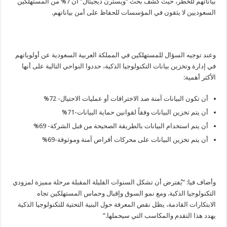
بياناتهم للخطر، حيث كشف بحث “ويسترن ديجيتال” أن 7% من المستهلكين
السعوديين لا يثقون في المؤسسات للحفاظ على أمن بياناتهم.
وعند توجيه السؤال للمستهلكين في المملكة العربية السعودية عن أولوياتهم
في إدارة وتخزين بيانات التكنولوجيا الذكية، حددوا النواحي التالية على أنها
الأكثر أهمية:
أن تكون البيانات آمنة ضد الاختراقات أو عمليات الاحتيال- 72%
أن يتم تخزين البيانات وفقاً لقوانين حماية البيانات-71%
أن يتم استخدام البيانات بالطريقة الصحيحة من قبل الشركة- 69%
أن يتم تخزين البيانات على محركات أقراص آمنة وموثوقة-69%
وأضاف فيا: “يُفترض أن تشكل السنوات القليلة المقبلة مرحلة مميزة لمزودي
التكنولوجيا الذكية. ومع نمو السوق وإقبال وحماس المستهلكين تجاه
الابتكارات القادمة، يظل نقص المعرفة حول البنية التحتية للتكنولوجيا الذكية
يهدد هذا التقدم والمكاسب التي سيحملها.”