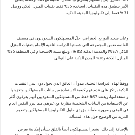
الأمر بتطبيق هذه التقنيات، استخدم 35% فقط تقنيات المنزل الذكي ووصل
31 % فقط إلى تكنولوجيا المدينة الذكية.
وعلى صعيد التوزيع الجغرافي، حلّ المستهلكون السعوديون في منتصف
القائمة ضمن المجموعة التي شملتها الدراسة لناحية الإلمام بتقنيات المنزل
الذكي (87%) والمدينة الذكية (85 %). وتبلغ نسبة الاستخدام في المنطقة 35%
للمنازل الذكية و38% للمدن الذكية على التوالي.
ووفقاً لهذه الدراسة البحثية، يبدو أن العائق الذي يحول دون تبني التقنيات
الذكية يرتكز على عدم فهم كيفية الاستفادة من بيانات المستهلكين وتخزينها
واستخدامها. ويعتقد 37% فقط من المستهلكين السعوديين أنهم يعرفون أكثر
عن الاستفادة من البيانات الشخصية مقارنة مع غيرهم، مما يبرز النقص العام
في الوعي وضرورة طمأنة مزودي حلول التكنولوجيا للمستهلكين وتقديم
المزيد من الوضوح حول هذه المسألة.
بالإضافة إلى ذلك، يشعر المستهلكون أيضاً بالقلق بشأن إمكانية تعرض