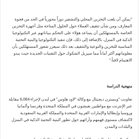
“يمكن أن يلعب التخزين المحلي والتشفير دوراً محورياً في الحد من فجوة
المعارف. ومن شأن تثقيف العملاء حول الحلول المتاحة مثل أجهزة التخزين
الخاصة بالمستهلكين أن يساعد هؤلاء على التحكم ببياناتهم عبر التكنولوجيا
الذكية في المنزل. بالإضافة إلى ذلك، فإن تنفيذ التكنولوجيا والبنية التحتية
المناسبة للتخزين والتوعية والتثقيف بعد ذلك سيعزز شعور المستهلكين بأن
معلوماتهم أكثر أماناً مما سيزيل الشكوك حول التقنيات الجديدة حيث يبدو
الاهتمام لافتاً.”
منهجية الدراسة
تعاونت “ويسترن ديجيتال مع وكالة “لاود هاوس” في لندن لإجراء 6,084 مقابلة
عبر الإنترنت مع مواطنين يعيشون في المملكة المتحدة وفرنسا وألمانيا
وروسيا وإيطاليا والإمارات العربية المتحدة والمملكة العربية السعودية
لاكتشاف مستوى فهمهم وآرائهم حول تطور البنية التحتية الذكية في المنزل
والبلدات والمدن.