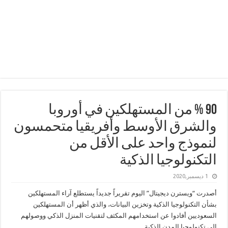
90 % من المستهلكين في أوروبا
والشرق الأوسط وأفريقيا متحمسون
لنموذج واحد على الأقل من
التكنولوجيا الذكية
1 ديسمبر,2020
أصدرت “ويسترن ديجيتال” اليوم تقريراً جديداً يستطلع آراء المستهلكين
بشأن التكنولوجيا الذكية وتخزين البيانات، والذي أظهر أن المستهلكين
السعوديين أفادوا عن استخدامهم المكثف لتقنيات المنزل الذكي ووصولهم
إلى تكنولوجيا المدن الذكية.