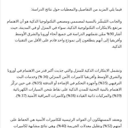
فيما يلي المزيد من التفاصيل والمعطيات حول نتائج الدراسة:
والجانب المُبشّر بالنسبة لمصممي ومصنعي التكنولوجيا الذكية هو أن الاهتمام
مرتفع بالابتكارات التكنولوجية الذكية، سواء في المنزل أو في المدينة، حيث
أشار 90% ممّن شملتهم الدراسة في جميع أنحاء أوروبا والشرق الأوسط
وأفريقيا إلى أنهم يتطلعون إلى نموذج واحد قادم على الأقل من التقنيات
الذكية.
وتشمل الابتكارات الذكية للمنزل والتي جذبت أكبر قدر من الاهتمام في أوروبا
والشرق الأوسط وأفريقيا كاميرات الأمن المنزلي (36 %) وخدمات البث
الترفيهي (35%) وأجهزة التحكم في الإضاءة أو التدفئة (35%)، في حين تركّز
الاهتمام بالبنية التحتية للمدن الذكية على نقاط شحن السيارات الكهربائية
(39%) والمركبات ذاتية القيادة (38%) وكاميرات المراقبة الأمنية (37 %).
ويعتقد المستهلكون أن الفوائد الرئيسية للكاميرات الأمنية هي الحفاظ على
أمنهم (52%) وتقليل معدلات الجريمة (40%). وهي نتائج مشابهة لكاميرات