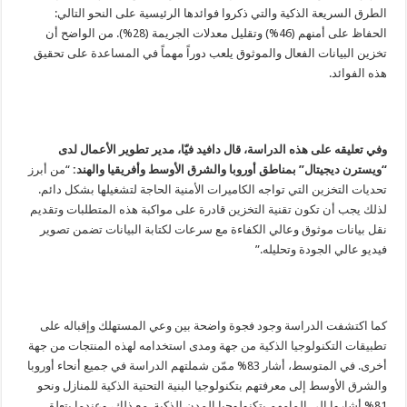
الطرق السريعة الذكية والتي ذكروا فوائدها الرئيسية على النحو التالي:
الحفاظ على أمنهم (46%) وتقليل معدلات الجريمة (28%). من الواضح أن
تخزين البيانات الفعال والموثوق يلعب دوراً مهماً في المساعدة على تحقيق
هذه الفوائد.
وفي تعليقه على هذه الدراسة، قال دافيد فيّا، مدير تطوير الأعمال لدى
“ويسترن ديجيتال” بمناطق أوروبا والشرق الأوسط وأفريقيا والهند:
“من أبرز
تحديات التخزين التي تواجه الكاميرات الأمنية الحاجة لتشغيلها بشكل دائم.
لذلك يجب أن تكون تقنية التخزين قادرة على مواكبة هذه المتطلبات وتقديم
نقل بيانات موثوق وعالي الكفاءة مع سرعات لكتابة البيانات تضمن تصوير
فيديو عالي الجودة وتحليله.”
كما اكتشفت الدراسة وجود فجوة واضحة بين وعي المستهلك وإقباله على
تطبيقات التكنولوجيا الذكية من جهة ومدى استخدامه لهذه المنتجات من جهة
أخرى. في المتوسط
، أشار 83% ممّن شملتهم الدراسة في جميع أنحاء أوروبا
والشرق الأوسط إلى معرفتهم بتكنولوجيا البنية التحتية الذكية للمنازل ونحو
81% أشاروا إلى إلمامهم بتكنولوجيا المدن الذكية. مع ذلك، وعندما يتعلق