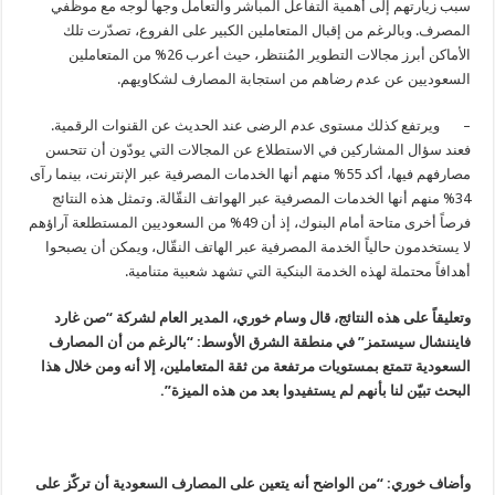
سبب زيارتهم إلى أهمية التفاعل المباشر والتعامل وجهاً لوجه مع موظفي
المصرف. وبالرغم من إقبال المتعاملين الكبير على الفروع، تصدّرت تلك
الأماكن أبرز مجالات التطوير المُنتظر، حيث أعرب 26% من المتعاملين
السعوديين عن عدم رضاهم من استجابة المصارف لشكاويهم.
– ويرتفع كذلك مستوى عدم الرضى عند الحديث عن القنوات الرقمية.
فعند سؤال المشاركين في الاستطلاع عن المجالات التي يودّون أن تتحسن
مصارفهم فيها، أكد 55% منهم أنها الخدمات المصرفية عبر الإنترنت، بينما رآى
34% منهم أنها الخدمات المصرفية عبر الهواتف النقّالة. وتمثل هذه النتائج
فرصاً أخرى متاحة أمام البنوك، إذ أن 49% من السعوديين المستطلعة آراؤهم
لا يستخدمون حالياً الخدمة المصرفية عبر الهاتف النقّال، ويمكن أن يصبحوا
أهدافاً محتملة لهذه الخدمة البنكية التي تشهد شعبية متنامية.
وتعليقاً على هذه النتائج، قال وسام خوري، المدير العام لشركة “صن غارد
فايننشال سيستمز” في منطقة الشرق الأوسط: “بالرغم من أن المصارف
السعودية تتمتع بمستويات مرتفعة من ثقة المتعاملين، إلا أنه ومن خلال هذا
البحث تبيّن لنا بأنهم لم يستفيدوا بعد من هذه الميزة”.
وأضاف خوري: “من الواضح أنه يتعين على المصارف السعودية أن تركّز على