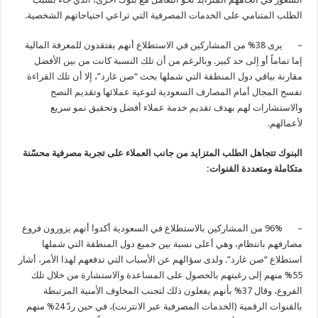
الطلب المتنامي على الخدمات المصرفية التي تراعي احتياجاتهم الشخصية.
– يرى 38% من المشاركين في الاستطلاع أنهم يفتقدون للمعرفة المالية
إما تماماً أو إلى حد كبير. وبالرغم من أن تلك النسبة كانت من بين الأفضل
مقارنة بباقي دول المنطقة التي شملها بحث “صن غارد”، إلا أن تلك القراءة
تفسح المجال أمام المصارف السعودية لتوعية عملائها وتقديم النصح
والاستشارات لهم بهدف تقديم خدمة عملاء أفضل وتحقيق نمو سريع
لأعمالهم.
البنوك تتجاهل الطلب المتزايد من جانب العملاء على تجربة مصرفية محسّنة
متكاملة ومتعددة القنوات:
– 96% من المشاركين بالاستطلاع في السعودية أكدوا أنهم يزورون فروع
مصارفهم بانتظام، وهي أعلى نسبة بين جميع دول المنطقة التي شملها
استطلاع “صن غارد”. ولدى سؤالهم عن الأسباب التي تدفعهم لهذا الأمر، أشار
55% منهم إلى رغبتهم بالحصول على المساعدة والاستشارة من خلال تلك
الفروع، وقال 37% بأنهم يفعلون ذلك لتجنب المخاوف الأمنية المرتبطة
بالقنوات الرقمية (الخدمات المصرفية عبر الانترنت)، في حين ردّ 24% منهم