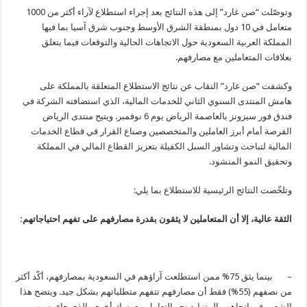
وتوصّلت “صن غارد” إلى هذه النتائج بعد إجراء استطلاع لآراء أكثر من 1000
متعامل في 10 دول بمنطقة الشرق الأوسط وجنوب شرق آسيا بما فيها
المملكة العربية السعودية حول الاتجاهات الحالية والتوقعات فيما يتعلق
بعلاقات المتعاملين مع مصارفهم.
وكشفت “صن غارد” النقاب عن نتائج الاستطلاع المتعلقة بالمملكة على
هامش المنتدى السنوي الثاني للخدمات المالية، الذي استضافته الشركة في
فندق فور سيزونز بالعاصمة الرياض يوم 6 نوفمبر. ويتيح منتدى الرياض
الفرصة أمام أبرز العاملين والمتخصصين وصناع القرار في قطاع الخدمات
المالية لتباحث وتشاور السبل الكفيلة بتعزيز القطاع المالي في المملكة
وتحقيق النمو المنشود.
وتلخّصت النتائج الرئيسية للاستطلاع بما يلي:
الثقة عالية، إلا أن المتعاملين لا يثقون بقدرة مصارفهم على تفهم احتياجاتهم:
– بينما يثق 75% ممن استطلعت آراؤهم في السعودية بمصارفهم، أكّد أكثر
من نصفهم (55%) فقط أن مصارفهم تتفهم متطلباتهم بشكل جيد. ويتضح هذا
الشعور في اتجاههم المتزايد نحو التعامل مع بنوك أخرى، الذي جاء بسبب