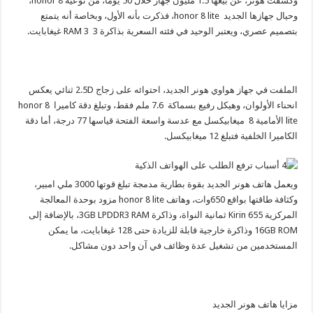
وكشفت هونر، عن بيعها 1.5 مليون جهاز خلال 50 يوماً، من نوعية honor 8،
وحيال جهازها الجديد honor 8 lite، فذكرت بأنه الأول، وبخاصة أنه يتمتع
بتصميم عصري، ويعتبر الوحيد في فئته السعرية بذاكرة 3 RAM 3 غيغابايت.
الملفت في جهاز هواوي هونر الجديد، احتوائه على زجاج 2.5D ثنائي يعكس
انحناء الأولوان، وهيكل رفيع بسماكة 7.6 ملم فقط، وتبلغ دقة كاميرا honor 8
lite الأمامية 8 ميغابيكسل مع عدسة واسعة الفتحة قياسها 77 درجة، أما دقة
الكاميرا الخلفية فتبلغ 12 ميغابيكسل.
ويعمل هاتف هونر الجديد بقوة بطارية مدمجة تبلغ قوتها 3000 ملي امبير،
وكثافة طاقتها بواقع 650وات، وهاتف honor 8 lite مزود بوحدة المعالجة
المركزية Kirin 655 ثمانية النواة، وذاكرة 3GB LPDDR3 RAM، بالإضافة إلى
16GB ROM وذاكرة خارجية قابلة للزيادة حتى 128 غيغابايت، ما يمكن
المستخدمين من تشغيل عدة وظائف في آن واحد دون مشاكل.
مزايا هاتف هونر الجديد