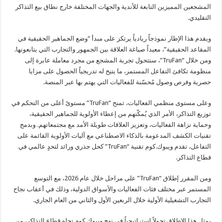
المشجعين المميزين التابعة للأندية والجهات المختلفة خارج نطاق بيع التذاكر
التقليدي.
ويقدم هذا الإطار نموذجاً ريادياً يرتكز على مبدأ “وضع الجماهير الحقيقية في
المقاعد الحقيقية”، معيداً صياغة العلاقة بين الجمهور والتجارب التي يتابعونها.
ومن خلال “TruFan”، ستتحول تجربة المشجع من مجرد معاملة عابرة إلى
منظومة تكافئ التفاعل المستمر، ما يتيح له تدريجياً الحصول على مزايا
حصرية وفرص وصول مُحسّنة للفعاليات التي يهتم بها عبر المنصة.
وعلى مستوى منظمي الفعاليات، تمنح “TruFan” مستوىً أعلى من التحكم في
توزيع التذاكر، الأمر الذي يُمكّنهم من إعطاء الأولوية للجماهير الحقيقية،
وحماية نزاهة الفعاليات، وتعزيز العلاقات طويلة الأمد مع مجتمعاتهم. وبدمج
تقنيات الكشف المدعومة بالذكاء الاصطناعي مع آليات الأولوية القائمة على
التفاعل، تقدم ويبوك.كوم تقنية “TruFan” كحل جذري ورائد لتحدٍ عالمي في
قطاع التذاكر.
ومن المقرر إطلاق “TruFan” على مراحل خلال عام 2026، مع التوسع
المستمر عبر مختلف فئات الفعاليات والأسواق الدولية، وذلك في أعقاب نجاح
التجارب التشغيلية الأولية خلال الربعين الأول والثاني من العام الجاري.
يمثل هذا الإطلاق تحولاً استراتيجياً في نهج ويبوك.كوم تجاه قطاع التذاكر، من