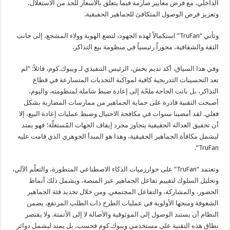
الداخلي، مع فرض معايير صارمة فيما يتعلق بالأسعار للحد من الاستغلال،
وتعزيز فرص الوصول المتكافئ للجماهير الحقيقية.
وتأتي “TruFan” استكمالاً لهذه الجهود، لتضع الهوية وولاء المشجع، إلى جانب
الثقة والشفافية، محوراً رئيسياً في منظومة بيع التذاكر.
وفي هذا السياق، أكد نديم بخش، الرئيس التنفيذي لـ ويبوك.كوم، قائلاً: “لم
تعد التحسينات التدريجية كافية لمواكبة التحديات المتسارعة في قطاع
التذاكر، بل باتت الحاجة ملحّة إلى إعادة ضبط شاملة لمنظومته. واليوم،
أصبحت التقنية قادرة على حماية الجماهير من ممارسات المضاربة بشكل
فعلي. لقد أمضينا سنوات في مكافحة الاحتيال وضبط عمليات إعادة البيع، إلا
أن تحقيق العدالة الحقيقية يتجاوز مجرد إيقاف الجهات المُستغلّة؛ فهو يمتد
ليشمل مكافأة الجماهير الحقيقية، وهذا هو المبدأ الجوهري الذي قامت عليه
TruFan”.
وتعتمد “TruFan” على خوارزميات الذكاء الاصطناعي المتطورة، والتعلّم الآلي،
وتحليل السلوك لتقييم تفاعل الجماهير عبر المنصة، ويشمل ذلك أنماط
الحضور، والمشاركة، والتفاعل المجتمعي. ومن خلال تحديد فئة الجماهير
الشغوفة ومنحها الأولوية في عمليات الطرح ذات الطلب المرتفع، يضمن
النظام أن يستند الوصول إلى الموثوقية والأصالة لا إلى الأتمتة. ولا يقتصر
نطاق هذه التقنية على مستخدمي ويبوك.كوم فحسب، بل يمتد ليشمل دوائر