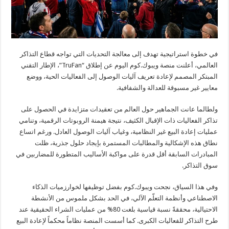
في خطوة استراتيجية تهدف إلى معالجة التحديات التي تواجه قطاع التذاكر
العالمي، أعلنت منصة ويبوك.كوم اليوم عن إطلاق “TruFan”، الإطار التقني
المبتكر المصمم لإعادة تعريف آليات الوصول إلى الفعاليات الحية، ووضع
معايير غير مسبوقة للعدالة والشفافية.
ولطالما عانت الجماهير حول العالم من تعقيدات متزايدة في الحصول على
تذاكر الفعاليات ذات الإقبال الكثيف، نتيجة هيمنة الروبوتات الرقمية، وتنامي
عمليات إعادة البيع غير النظامية، وغياب آليات الوصول العادل. ورغم اتساع
نطاق هذه الإشكالية والمطالبات المستمرة بإيجاد حلول جذرية، ظلت
المبادرات السابقة أقل قدرة على مواكبة الأساليب المتطورة للمضاربين في
سوق التذاكر.
وفي هذا السياق، نجحت ويبوك.كوم بفضل توظيفها لخوارزميات الذكاء
الاصطناعي وأنظمة التعلّم الآلي، في الحد بشكل ملموس من الأنشطة
الاحتيالية، محققةً نسبة قياسية بلغت 80% من عمليات الشراء الحقيقية عند
طرح التذاكر للفعاليات الكبرى. كما أسست المنصة نظاماً محكماً لإعادة البيع