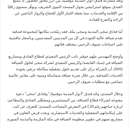
وتُعدُّ مشاركة فندق أنوار المدينة موفنبيك من أبرز محاور الحضور، إذ يتمتع
الفندق بموقع استراتيجي بجوار المسجد النبوي الشريف، ويوفّر مستوى راقيًا
من الإقامة والخدمات، مما يجعله الخيار الأول للحجاج والزوار الباحثين عن
الراحة والتفرغ للعبادة.
أما فنادق سجى المدينة وسجى مكة، فقد رسّخت مكانتها كمجموعة فندقية
تقدم ضيافة عالية الجودة في كل من المدينتين المقدستين، وبأسعار تنافسية
تلبي احتياجات ضيوف الرحمن بمختلف فئاتهم.
وأوضح المهندس ملهم خوقير نائب الرئيس التنفيذي لقطاع الفنادق ومشاريع
الضيافة في (سياد القابضة) والرئيس التنفيذي لشركة سجى لحلول الضيافة
(SHS)، أن الشركة تركز على تقديم حلول تشغيلية متكاملة ترتقي بجودة
الخدمات الفندقية، من خلال تجربة ضيافة متماسكة ومبنية على معايير عالمية
تتماشى مع متطلبات ضيوف الرحمن.
وخلال المنتدى، وجّه فندق “أنوار المدينة موفنبيك” وفنادق “سجى” دعوة
مفتوحة لشركاء قطاع الضيافة، من المستثمرين ومشغّلي الفنادق والمطاعم،
لزيارة جناحهم رقم C20 في المعرض المصاحب للمنتدى؛ للتعرف عن كثب
على إمكانياتهم التشغيلية والخدمات الاستشارية، وبحث فرص التعاون في
مشاريع تسهم في تطوير منظومة الضيافة في مكة المكرمة والمدينة المنورة.