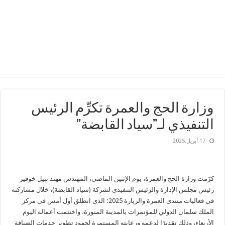
وزارة الحج والعمرة تكرِّم الرئيس
التنفيذي لـ”سياد القابضة”
17 أبريل,2025
كرّمت وزارة الحج والعمرة، يوم الإثنين الماضي، المهندس مهند نبيل خوقير
رئيس مجلس الإدارة والرئيس التنفيذي لشركة (سياد القابضة)، خلال مشاركته
في فعاليات منتدى العمرة والزيارة 2025؛ الذي انطلق أول أمس في مركز
الملك سلمان الدولي للمؤتمرات بالمدينة المنورة، واختتمت أعماله اليوم
الأربعاء، وذلك تقديرًا لدعمه ورعايته المستمرة لجهود تطوير خدمات الضيافة