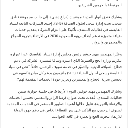
المرتبطة بالحرمين الشريفين.
وشارك فندق أنوار المدينة موفنبيك (كراعٍ ذهبي)، إلى جانب مجموعة فنادق
سجى، تحت إدارة سجى لحلول الضيافة (SHS)، إحدى الشركات التابعه لسياد
القابضة، في فعاليات المنتدى، تأكيدًا على التزام الشركاء بتقديم خدمات
ضيافة متميزة تدعم أهداف رؤية السعودية 2030 في الارتقاء بتجربة الحجاج
والمعتمرين والزوار.
وعبّر المهندس مهند خوقير رئيس مجلس إدارة (سياد القابضة)، عن اعتزازه
بتكريم وزارة الحج والعمرة؛ الذي اعتبره وسامًا لمسيرة الشركة في دعم
قطاع الضيافة الدينية، والتميّز في خدمة ضيوف الرحمن، قائلاً: “نحن في سياد
القابضة وسجى لحلول الضيافة (SHS) ملتزمون بدعم كل مبادرة تُسهم في
تحسين تجربة الحجاج والمعتمرين وتعزيز جودة الخدمات المقدمة لهم”.
وشارك المهندس مهند خوقير، اليوم (الأربعاء)، في جلسة حوارية ضمن
فعاليات المنتدى، عُقدت تحت عنوان: (رضا الزائر والمعتمر: تحسين الخدمات
والارتقاء بالتجربة)، تناول خلالها أهمية التطوير المستمر في الخدمات المقدمة
لضيوف الرحمن، مع التأكيد على دور القطاع الخاص في دعم جهود الدولة
للارتقاء بتجربة الحج والعمرة في كافة الجوانب.