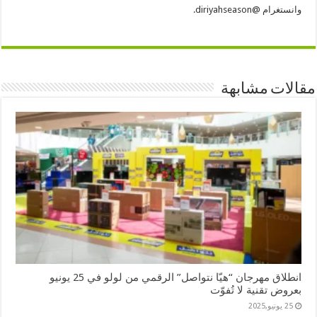
وانستغرام @diriyahseason.
مقالات مشابهة
انطلاق مهرجان “هيّا نتواصل” الرقمي من لولو في 25 يونيو
بعروض تقنية لا تُفوّت
25 يونيو,2025