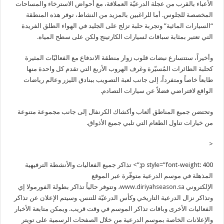
الأعباء بالقرب من عجلة الدرعيّة العملاقة، مع أحواض الاسترخاء والمساحات
المخصصة للجلوس. أما للراغبين بالمزيد من النشاط، توفر هذه المنطقة
“السيارات المائية” وتجربة حلبة تزلج على الجليد في الهواء الطلق الفريدة
التي تعتبر بمثابة سباقات لسيارات الكارتينج ولكن على سطح المياه.
وأخيراً، ستتسارع نبضات قلوب زوار منطقة الاندفاع مع الفعاليّات المثيرة
كحلبة الطائرات المُسيّرة وغرف الهروب الأربع التي تقدم كل واحدة منها
طابعاً خاصاً ومتفرداً، إلى جانب لعبة التصويب ببنادق الليزر وعالم رياضات
الواقع لافتراضي فضلاً عن سيارات التصادم.
وتحتضن جميع المناطق ألعاب وأكشاك الكرنفال إلى جانب مجموعة متنوعة
من خيارات تناول الطعام التي تلبي جميع الأذواق.
<
p style=”font-weight: 400;”> تذاكر جميع الفعاليات والأنشطة الترفيهية
المذهلة في موسم الدرعية متوفّرة عبر الموقع
الإلكتروني
www.diriyahseason.sa
، وتتوفر حالياً تذاكر بطولة الفورمولا إي
وتذاكر نزال الدرعية التاريخي وكأس الدرعيّة للتنس. وسيتم الإعلان عن تذاكر
الفعاليات الأخرى وباقات تذاكر الموسم في وقت قريب. ويمكن متابعة الأخبار
والإعلانات الخاصة بموسم الدرعية من خلال الصفحات الرسمية على تويتر