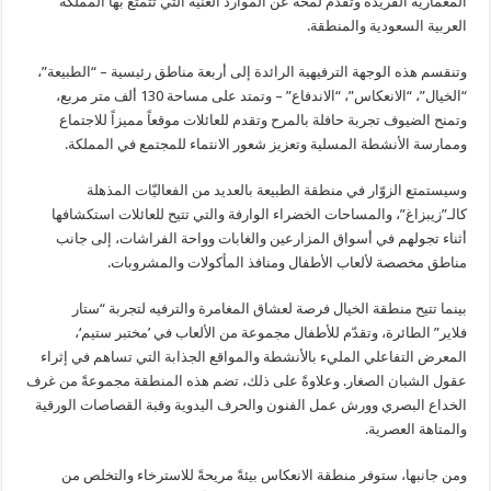
المعمارية الفريدة وتقدم لمحةً عن الموارد الغنية التي تتمتع بها المملكة
العربية السعودية والمنطقة.
وتنقسم هذه الوجهة الترفيهية الرائدة إلى أربعة مناطق رئيسية – “الطبيعة”،
“الخيال”، “الانعكاس”، “الاندفاع” – وتمتد على مساحة 130 ألف متر مربع،
وتمنح الضيوف تجربة حافلة بالمرح وتقدم للعائلات موقعاً مميزاً للاجتماع
وممارسة الأنشطة المسلية وتعزيز شعور الانتماء للمجتمع في المملكة.
وسيستمتع الزوّار في منطقة الطبيعة بالعديد من الفعاليّات المذهلة
كالـ”زيبزاغ”، والمساحات الخضراء الوارفة والتي تتيح للعائلات استكشافها
أثناء تجولهم في أسواق المزارعين والغابات وواحة الفراشات، إلى جانب
مناطق مخصصة لألعاب الأطفال ومنافذ المأكولات والمشروبات.
بينما تتيح منطقة الخيال فرصة لعشاق المغامرة والترفيه لتجربة “ستار
فلاير” الطائرة، وتقدّم للأطفال مجموعة من الألعاب في ’مختبر ستيم‘،
المعرض التفاعلي المليء بالأنشطة والمواقع الجذابة التي تساهم في إثراء
عقول الشبان الصغار. وعلاوةً على ذلك، تضم هذه المنطقة مجموعةً من غرف
الخداع البصري وورش عمل الفنون والحرف اليدوية وقبة القصاصات الورقية
والمتاهة العصرية.
ومن جانبها، ستوفر منطقة الانعكاس بيئةً مريحةً للاسترخاء والتخلص من