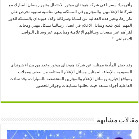
وأفريقيا: “يسرنا في شركة هيونداي موتور الاحتفال بشهر رمضان المبارك مع
شركائنا الإعلاميين والمؤثرين في المملكة، وهي مناسبة سنوية نحرص على
تكرارها، وتعبر هذه الفعالية عن امتنانا وشركائنا وكلاء هيونداي بالمملكة للدور
المهم الذي تلعبه وسائل الاعلام في ايصال رسالتنا بشكل مهني ومحايد
لقرأهم عبر صف
ح
ات وسائلهم الإعلامية ومتابعيهم عبر وسائل التواصل
الاجتماعي. “
وقد حضر المأدبة ممثلين عن شركة هيونداي موتور وعدد من مدراء هيونداي
السعودية بالإضافة لممثلين وسائل الإعلام المختلفة من صحف ومجلات
ومواقع إخبارية ووسائل الإعلام والمؤثرين المتخصصة بالسيارات، وقد سادت
الفاعلية أجواء ممتعة حيث تخللتها مسابقات وجوائز للحضور.
مقالات مشابهة