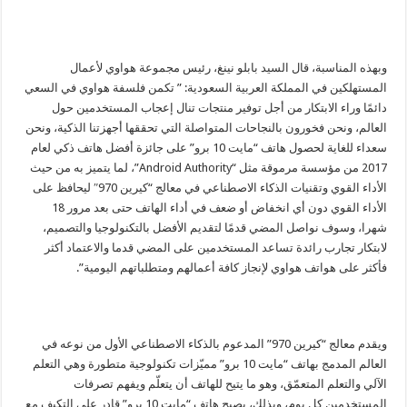
وبهذه المناسبة، قال السيد بابلو نينغ، رئيس مجموعة هواوي لأعمال
المستهلكين في المملكة العربية السعودية: ” تكمن فلسفة هواوي في السعي
دائمًا وراء الابتكار من أجل توفير منتجات تنال إعجاب المستخدمين حول
العالم، ونحن فخورون بالنجاحات المتواصلة التي تحققها أجهزتنا الذكية، ونحن
سعداء للغاية لحصول هاتف “مايت 10 برو” على جائزة أفضل هاتف ذكي لعام
2017 من مؤسسة مرموقة مثل “Android Authority”، لما يتميز به من حيث
الأداء القوي وتقنيات الذكاء الاصطناعي في معالج “كيرين 970″ ليحافظ على
الأداء القوي دون أي انخفاض أو ضعف في أداء الهاتف حتى بعد مرور 18
شهرا، وسوف نواصل المضي قدمًا لتقديم الأفضل بالتكنولوجيا والتصميم،
لابتكار تجارب رائدة تساعد المستخدمين على المضي قدما والاعتماد أكثر
فأكثر على هواتف هواوي لإنجاز كافة أعمالهم ومتطلباتهم اليومية”.
ويقدم معالج “كيرين 970” المدعوم بالذكاء الاصطناعي الأول من نوعه في
العالم المدمج بهاتف “مايت 10 برو” مميّزات تكنولوجية متطورة وهي التعلم
الآلي والتعلم المتعمّق، وهو ما يتيح للهاتف أن يتعلّم ويفهم تصرفات
المستخدمين كل يوم، وبذلك، يصبح هاتف “مايت 10 برو” قادر على التكيف مع