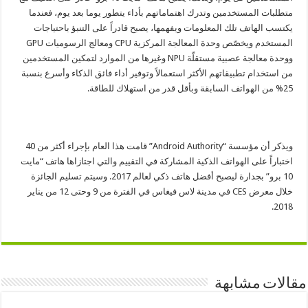
متطلبات المستخدمين وتدرك اهتماماتهم بأداء يتطور يوما بعد يوم، فعندما
يكتسب الهاتف تلك المعلومات ويفهمها، يصبح قادراً على التنبؤ باحتياجات
المستخدم ويخصّص وحدة المعالجة المركزية CPU ومعالج الرسوميات GPU
ووحدة معالجة عصبية مستقلّة NPU وغيرها من الموارد لتمكين المستخدمين
من استخدام تطبيقاتهم الأكثر استعمالاً وتوفير أداء فائق الذكاء وأسرع بنسبة
25% من الهواتف السابقة وبأقل قدر من استهلاك للطاقة.
ويذكر أن مؤسسة “Android Authority” قامت هذا العام بإجراء أكثر من 40
اختباراً على الهواتف الذكية المشاركة في التقييم والتي اجتازاها هاتف “مايت
10 برو” بجدارة ليصبح أفضل هاتف ذكي لعالم 2017. وسيتم تسليم الجائزة
خلال معرض CES في مدينة لاس فيغاس في الفترة من 9 وحتى 12 من يناير
2018.
مقالات مشابهة