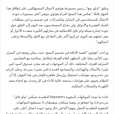
وعلق “بابلو نينغ”، رئيس مجموعة هواوي لأعمال المستهلكين، على إطلاق هذا
الجهاز قائلا: “يعكس هذا المنتج التزام هواوي بتوفير أعلى مستويات جودة
الاتصال للمستخدمين في المنازل والشركات، في تصميم يراعي متطلبات
الحياة العصرية والأذواق. ولن يحتاج المستخدمون بعد اليوم إلى القلق حول
جودة إشارة شبكة واي فاي اللاسلكية في منازلهم الكبيرة متعددة الأدوار أو
مقر عملهم بعد اليوم، ليركزوا أكثر على التفاعل مع الاهل والأصدقاء وعلى
أعمالهم”.
وراعت “هواوي” أهمية الأناقة في تصميم المنتج، حيث يمكن وضعه في المنزل
دون التأثير سلبا على المظهر العام للغرفة ليتكامل بسلاسة مع التصاميم
المنزلية للغرف المختلفة، ذلك أن الموجهات لم تعد مجرد صندوق أسود كبير
مليء بالأسلاك والهوائيات والمصابيح العديدة التي تضيء بسرعة. وعلى الرغم
من عدم وجود هوائيات استقبال وإرسال ظاهرة للعيان في هذا الجهاز، إلا أن
النظام يحتوي على هوائيات مدمجة عالية الأداء في كل وحدة، مع إخفاء منفذ
الكهرباء والشبكات السلكية.
عادة ما توجد الموجّهات المقوية Repeaters التقليدية شبكتي “واي فاي”
بترددي 2,4 و5 غيغاهرتز، وهما شبكتان منفصلتان لا تستطيع الموجّهات
المقوية التقليدية التنقل بينهما آليا في حال وجود جودة اتصال أعلى على
الشبكة المنزلية الأخرى، بل يجب على المستخدم القيام بذلك يدويا لمعرفة ما