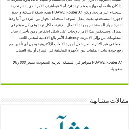
إذا كان هاتفه أو جهازه يدعم تردد 2,4 أم 5 غيغاهرتز، الأمر الذي يقدم تجربة
استخدام غير مريحة. ولكن HUAWEI Router A1 يقدم شبكة لاسلكية واحدة
لأجهزة المستخدم، بحيث ينقل الموجه استخدام الجهاز بين الترددين آليا وفقا
لقدرة جهاز المستخدم وجودة الاتصال بالإنترنت لكل تردد وفي كل موقع في
المنزل. وسينعكس هذا الأمر بالإيجاب على شكل انخفاض زمن تأخير إرسال
المعلومات من وإلى الإنترنت Latency، الأمر بالغ الأهمية لمحبي اللعب
الجماعي عبر الإنترنت من خلال أجهزة الألعاب الإلكترونية ودون أي تأخير، مع
رفع جودة تبادل الملفات بين الأجهزة المختلفة في المنزل أو بيئة العمل.
HUAWEI Router A1 متوافر في المملكة العربية السعودية بسعر 999 ريالا
سعوديا.
مقالات مشابهة