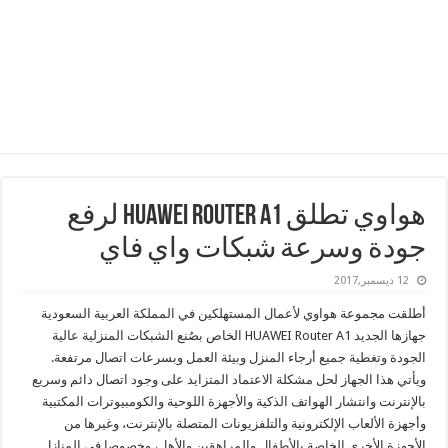
هواوي تطلق HUAWEI Router A1 لرفع
جودة وسرعة شبكات واي فاي
12 ديسمبر,2017
أطلقت مجموعة هواوي لأعمال المستهلكين في المملكة العربية السعودية
جهازها الجديد HUAWEI Router A1 الخاص بصُنع الشبكات المنزلية عالية
الجودة وتغطية جميع أرجاء المنزل وبيئة العمل وبسرعات اتصال مرتفعة.
ويأتي هذا الجهاز لحل مشكلة الاعتماد المتزايد على وجود اتصال دائم وسريع
بالإنترنت وانتشار الهواتف الذكية والأجهزة اللوحية والكومبيوترات المكتبية
وأجهزة الألعاب الإلكترونية والتلفزيونات المتصلة بالإنترنت، وغيرها من
الأجهزة الأخرى الخاصة بالأطفال والمراهقين والأهل، وخصوصا في المنازل