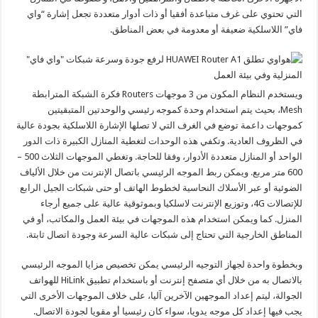
التي تحتوي على غرف متباعدة أفقيا أو ذات أدوار متعددة تجعل إشارة “واي
فاي” اللاسلكية ضعيفة أو معدومة في بعض المناطق.
ويستخدم النظام المكون من 3 موجهات Routers فكرة الشبكة المترابطة
Mesh، بحيث يتم استخدام وحدة كموجه رئيسي والوحدتين المتبقيتين
كموجهات داعمة توضع في الغرف التي لا تصلها الإشارة اللاسلكية بجودة عالية
في الظروف العادية. وتكفي هذه الوحدات لتغطية المنازل الكبيرة ذات الدور
الواحد أو المنازل متعددة الأدوار، وفقا للحاجة. وتغطي الموجهات الثلاث 500 –
600 متر مربع. ويمكن ربط الموجه الرئيسي باتصال الإنترنت من خلال الألياف
الضوئية أو عبر الأسلاك النحاسية لخطوط الهاتف أو حتى شبكات الجيل الرابع
للإتصالات 4G، وتوزيع الإنترنت لاسلكيا وبموثوقية عالية على جميع أرجاء
المنزل. كما ويمكن استخدام هذه الموجهات في بيئة العمل والمكاتب، أو في
المناطق الخارجية التي تحتاج إلى شبكات عالية السرعة وجودة اتصال ثابتة.
وبخطوة واحدة لجهاز التوجيه الرئيسي يمكن تخصيص مزايا الموجه الرئيسي
بالاتصال به من خلال أي متصفح إنترنت أو باستخدام تطبيق HiLink للهواتف
الجوالة، ليتم إعداد الموجهين الآخرين آليا، على خلاف الموجهات الأخرى التي
يجب فيها إعداد كل موجه يدويا، سواء كان رئيسيا أو مقويا لجودة الاتصال.