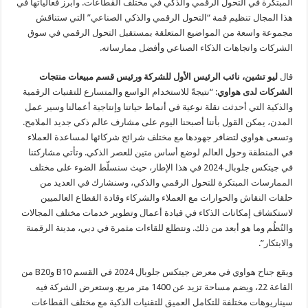
المبتكرة في التحول الرقمي والذكي في مختلف القطاعات. وأبرز فعالياتها في
هذا المجال تنظيم قمة “التحول الرقمي والذكي الصناعي” التي ستناقش
مجموعة واسعة من المواضيع المتعلقة بمستقبل التحول الرقمي في سوق
الشركات واتجاهات الذكاء الصناعي وأفضل ممارساته.
قال
ليو تشين، نائب الرئيس الأول للشركة ورئيس قسم مبيعات منتجات
الشركات لدى هواوي
: “نتيجةً للاستخدام الواسع والمتسارع للتقنيات الرقمية
والذكية التي أحدثت نقلة نوعية في أنماط حياتنا وإنتاجية أعمالنا وسير عمل
المدن، يمكن القول بأننا أصبحنا اليوم على مشارف عالم ذكي جديد الملامح.
وتسعى هواوي لتضافر جهودها مع مختلف شرائح شركائها لمساعدة العملاء
في المنطقة وحول العالم لوضع أساس متين للعصر الذكي. وتأتي مشاركتنا
في جيتكس جلوبال 2024 في هذا الإطار، حيث سنسلّط الضوء على مختلف
الممارسات المبتكرة للتحول الرقمي والذكي، وسنشارك في العديد من
حلقات النقاش والحوارات مع العملاء والشركاء وقادة القطاع العالميين
لاستكشاف إمكانات الذكاء في قيادة أعمال وتطوير خدمات مختلف المجالات
والنُظُم وما هو أبعد من ذلك. ونتطلع للقاءات مثمرة في دبي، مدينة الرقمنة
والابتكار”.
ويقع جناح هواوي في معرض جيتكس جلوبال 2024 في القسم B10 وB20 من
القاعة 22، ويضم مساحة تزيد عن 1400 متر مربع. وستعرض الشركة فيه
سيناريوهات مختلفة للتكامل العميق للتقنيات الذكية مع مختلف القطاعات