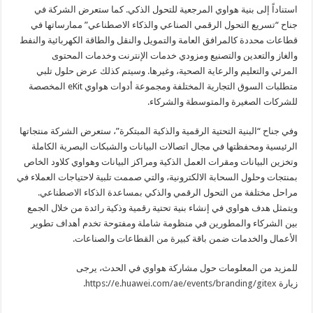
استناداً إلى بنية هواوي المرجعية للتحول الذكي. كما ستعرض الشركة في
جناح “تسريع التحول الرقمي الصناعي والذكاء الاصطناعي” ممارساتها في
قطاعات محددة كالمرافق العامة والتمويل والنقل والطاقة الكهربائية والنفط
والغاز والتعدين والتصنيع ومزودي خدمات الإنترنت وخدمات المحتوى
المرئي والتعليم والرعاية الصحية، وغيرها. وسيتم كذلك عرض حلول تلبي
متطلبات السوق التجارية المختلفة ومجموعة أدوات هواوي eKit المخصصة
للشركات الصغيرة والمتوسطة والشركاء.
وفي جناح “البنية التحتية الرقمية والذكية المبتكرة”، ستعرض الشركة منتجاتها
الرئيسية ومحفظتها في مجال اتصالات البيانات والشبكات البصرية الكاملة
وتخزين البيانات ومقرات العمل الذكية ومراكز البيانات وهواوي كلاود الخاص
بمنتجات وحلول السحابة الالكترونية، والتي صممت تلبية لاحتياجات العملاء في
مراحل مختلفة من التحول الرقمي والذكي بمساعدة الذكاء الاصطناعي.
ويتمثل هدف هواوي في إنشاء بنية تحتية رقمية وذكية رائدة من خلال الجمع
بين الشركاء والمطورين في منظومة شاملة ومفتوحة تخدم أهداف تطوير
الأعمال والخدمات ضمن باقة كبيرة من القطاعات والصناعات.
للمزيد من المعلومات حول مشاركة هواوي في الحدث، يرجى
زيارة
https://e.huawei.com/ae/events/branding/gitex
.