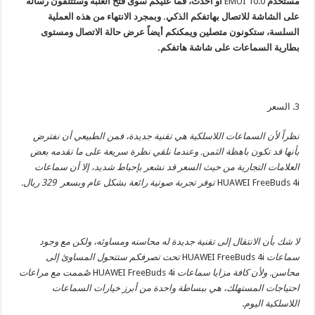
مستخدم
EMUI 10.0
أو أحدث، فما عليكم سوى فتح العلبة وستتلقون رسالة
على الشاشة للاتصال بهاتفكم الذكي. وبمجرد الانتهاء من هذه العملية
السلسة، ستكونون متصلين ويمكنكم أيضاً عرض حالة الاتصال ومستوى
بطارية السماعات على شاشة هاتفكم.
3. السعر
نظراً لأن السماعات اللاسلكية هي تقنية جديدة، فمن الطبيعي أن نفترض
بأنها قد تكون باهظة الثمن. وعندما نلقي نظرة سريعة على ما تقدمه بعض
العلامات التجارية من حيث السعر قد نشعر بإحباط شديد، إلا أن سماعات
HUAWEI FreeBuds 4i
توفر تجربة صوتية رائعة بشكل عام وبسعر 329 ريال.
لا شك بأن الانتقال إلى تقنية جديدة له محاسنه ومساوئه، ولكن مع وجود
سماعات
HUAWEI FreeBuds 4i
تحت تصرفكم ستتحول المساوئ إلى
محاسن. ولأن كافة مزايا سماعات
HUAWEI FreeBuds 4i
صُممت مع مراعات
احتياجات المستهلك، هي ببساطة واحدة من أبرز خيارات السماعات
اللاسلكية اليوم.