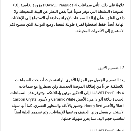
علاوةً على ذلك، تأتي سماعات
HUAWEI FreeBuds 4i
مزودة بخاصية إلغاء
الضوضاء النشطة التي توفر صوتاً غنياً بغض النظر عن البيئة المحيطة. ولا
داعي للقلق بشأن إزالة السماعات لإجراء محادثة أو الاستماع إلى الإعلانات
الهامة أيضاً. فقط اضغطوا لفترة طويلة لتفعيل وضع التوعية الذي سيتيح لكم
الاستماع إلى الأصوات المحيطة.
3. التصميم الأنيق
يعد التصميم الجميل من المزايا الأخرى الرائعة، حيث أصبحت السماعات
اللاسلكية جزءاً من إطلالة الموضة الجديدة. ولن تضطروا مع سماعات
HUAWEI FreeBuds 4i
إلى التفكير مرتين بإطلالتكم. وتتوفر هذه السماعات
الجديدة بثلاثة ألوان هي: الأبيض
Ceramic White
والأسود
Carbon Crystal
Black
والأحمر
Honey Red
، وتتميز بالأناقة والمظهر العصري. كما أنها سهلة
الاستخدام بفضل وزنها الخفيف ودعمها للإيماءات. وتم تصميم العلبة أيضاً
لتناسب حجم اليد، مما يعزز سهولة حملها.
HUAWEI FreeBuds 4i