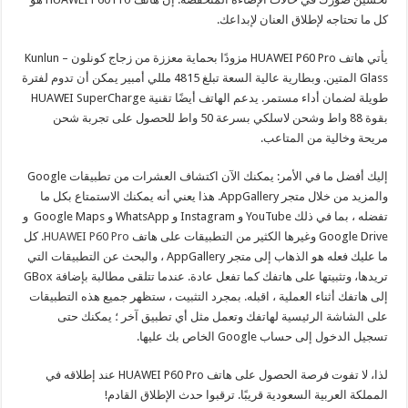
كل ما تحتاجه لإطلاق العنان لإبداعك.
يأتي هاتف HUAWEI P60 Pro مزودًا بحماية معززة من زجاج كونلون – Kunlun
Glass المتين. وبطارية عالية السعة تبلغ 4815 مللي أمبير يمكن أن تدوم لفترة
طويلة لضمان أداء مستمر. يدعم الهاتف أيضًا تقنية HUAWEI SuperCharge
بقوة 88 واط وشحن لاسلكي بسرعة 50 واط للحصول على تجربة شحن
مريحة وخالية من المتاعب.
إليك أفضل ما في الأمر: يمكنك الآن اكتشاف العشرات من تطبيقات Google
والمزيد من خلال متجر AppGallery. هذا يعني أنه يمكنك الاستمتاع بكل ما
تفضله ، بما في ذلك YouTube و Instagram و WhatsApp و Google Maps و
Google Drive وغيرها الكثير من التطبيقات على هاتف
HUAWEI P60 Pro
. كل
ما عليك فعله هو الذهاب إلى متجر AppGallery ، والبحث عن التطبيقات التي
تريدها، وتثبيتها على هاتفك كما تفعل عادة. عندما تتلقى مطالبة بإضافة GBox
إلى هاتفك أثناء العملية ، اقبله. بمجرد التثبيت ، ستظهر جميع هذه التطبيقات
على الشاشة الرئيسية لهاتفك وتعمل مثل أي تطبيق آخر ؛ يمكنك حتى
تسجيل الدخول إلى حساب Google الخاص بك عليها.
لذا، لا تفوت فرصة الحصول على هاتف HUAWEI P60 Pro عند إطلاقه في
المملكة العربية السعودية قريبًا. ترقبوا حدث الإطلاق القادم!