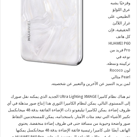
وقزحيًا يشبه
عرق اللؤلؤ
الطبيعي. على
غرار اللآلئ
الحقيقية، فإن
كل هاتف
HUAWEI P60
Pro فريد من
نوعه في
تركيبته ونمطه.
لون Rococo
Pearl مثالي
لمن يريد التميز عن الآخرين والتعبير عن شخصيته.
ثم هناك نظام كاميرا Ultra Lighting XMAGE الجديد الذي يمكنه نقل صورك
إلى المستوى التالي. يمكن لنظام الكاميرا الثوري هذا إنتاج صور مذهلة في أي
ظروف إضاءة. يمكن لكاميرا تيليفوتو ذات الإضاءة الفائقة بدقة 48 ميجابكسل
تكبير الأشياء التي تبعد مئات الأمتار. باستخدامه، يمكن للمستخدمين التقاط
صور واضحة وحيوية من مسافة حتى في ظروف إضاءة منخفضة. يحتوي
الهاتف أيضًا على كاميرا رئيسية فائقة الإضاءة بدقة 48 ميجابكسل يمكنها
تحسين صورك في حالات الإضاءة المنخفضة. إن هاتف HUAWEI P60 Pro هو