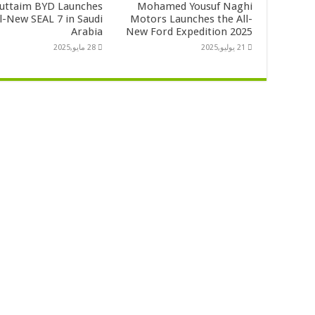
Futtaim BYD Launches
Mohamed Yousuf Naghi
ll-New SEAL 7 in Saudi
Motors Launches the All-
Arabia
New Ford Expedition 2025
21 يوليو,2025
28 مايو,2025