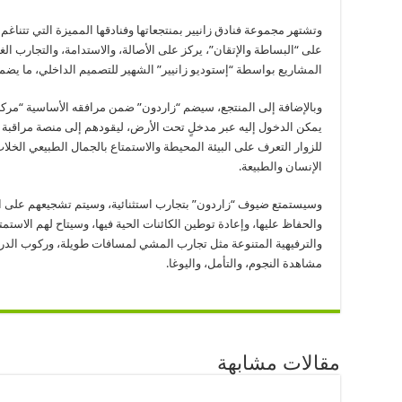
وتشتهر مجموعة فنادق زانيير بمنتجعاتها وفنادقها المميزة التي تتناغم 
على “البساطة والإتقان”، يركز على الأصالة، والاستدامة، والتجارب الغ
المشاريع بواسطة “إستوديو زانيير” الشهير للتصميم الداخلي، ما يضم
وبالإضافة إلى المنتجع، سيضم “زاردون” ضمن مرافقه الأساسية “مركز 
للزوار التعرف على البيئة المحيطة والاستمتاع بالجمال الطبيعي الخلاب 
الإنسان والطبيعة.
وسيستمتع ضيوف “زاردون” بتجارب استثنائية، وسيتم تشجيعهم على الا
والحفاظ عليها، وإعادة توطين الكائنات الحية فيها، وسيتاح لهم الاست
والترفيهية المتنوعة مثل تجارب المشي لمسافات طويلة، وركوب الدرا
مشاهدة النجوم، والتأمل، واليوغا.
مقالات مشابهة