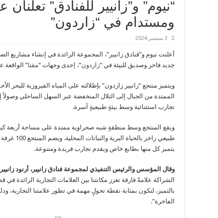
“نيوم” و”زانيير للفنادق” تعلنان 
ومستدام في “زاردون”
3 سبتمبر,2024
أعلنت نيوم و”فنادق زانيير”، المجموعة الرائدة في إنشاء مشاريع الض
جديد فاخر وصديق للبيئة في “
زاردون
“، إحدى وجهات “
مقنا
” الواقعة ع
ويتميز منتجع “زانيير زاردون” بإطلالته على المياه الفيروزية للبحر الأ
الممتدة من الجبال إلى التلال المنخفضة عبر السهل الساحلي وصولاً إلى
تجارب استثنائية وسط بيئةٍ طبيعيةٍ آسرة.
ويقع المنتجع وسط منطقةٍ شبه صحراوية ممتدة على مساحة أربعة كيلو
طبيعي زاخر بال
يتميز كل منها بطابع خاص ويقدم تجارب فريدة ومتنوعة.
وقال المؤسس والرئيس التنفيذي لمجموعة فنادق زانيير، أرنود زانيير
الشراكة علامةً فارقة تعزز مكانتنا بين العلامات التجارية الرائدة في قط
بالتميز، لتكون بمثابة نقطة تحولٍ مهمة في تطور علامتنا التجارية، ود
الفاخرة”.