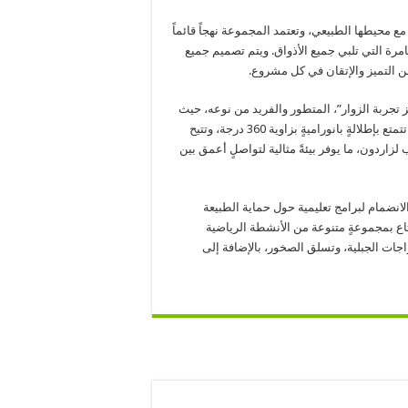
مع محيطها الطبيعي، وتعتمد المجموعة نهجاً قائماً
امرة التي تلبي جميع الأذواق. ويتم تصميم جميع
ن التميز والإتقان في كل مشروع.
تجربة الزوار”، المتطور والفريد من نوعه، حيث
يمكن الدخول إليه عبر مدخلٍ تحت الأرض، ليقودهم إلى منصة مراقبة تتمتع بإطلالةٍ بانوراميةٍ بزاوية 360 درجة، وتتيح
لزاردون، ما يوفر بيئةً مثالية لتواصلٍ أعمق بين
نضمام لبرامج تعليمية حول حماية الطبيعة
متاع بمجموعةٍ متنوعة من الأنشطة الرياضية
جات الجبلية، وتسلق الصخور، بالإضافة إلى