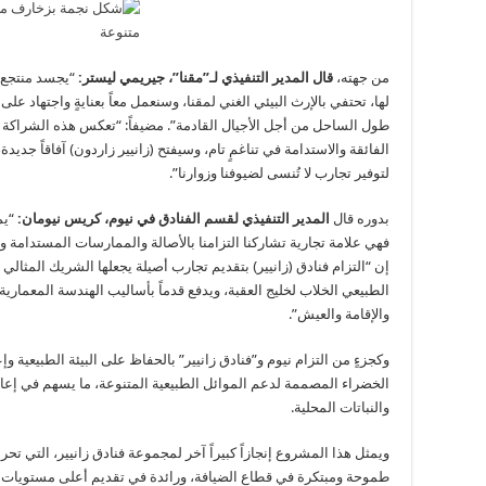
من جهته،
قال المدير التنفيذي لـ”مقنا”، جيريمي ليستر:
“يجسد منتجع (ز
لها، تحتفي بالإرث البيئي الغني لمقنا، وسنعمل معاً بعنايةٍ واجتهاد على
طول الساحل من أجل الأجيال القادمة”. مضيفاً: “تعكس هذه الشراكة مع 
الفائقة والاستدامة في تناغمٍ تام، وسيفتح (زانيير زاردون) آفاقاً جدي
لتوفير تجارب لا تُنسى لضيوفنا وزوارنا”.
بدوره قال
المدير التنفيذي لقسم الفنادق في نيوم، كريس نيومان:
“يمث
فهي علامة تجارية تشاركنا التزامنا بالأصالة والممارسات المستدامة و
إن “التزام فنادق (زانيير) بتقديم تجارب أصيلة يجعلها الشريك المثالي 
الطبيعي الخلاب لخليج العقبة، ويدفع قدماً بأساليب الهندسة المعمار
والإقامة والعيش”.
وكجزءٍ من التزام نيوم و”فنادق زانيير” بالحفاظ على البيئة الطبيعية و
الخضراء المصممة لدعم الموائل الطبيعية المتنوعة، ما يسهم في إعاد
والنباتات المحلية.
ويمثل هذا المشروع إنجازاً كبيراً آخر لمجموعة فنادق زانيير، التي ت
طموحة ومبتكرة في قطاع الضيافة، ورائدة في تقديم أعلى مستويات ا