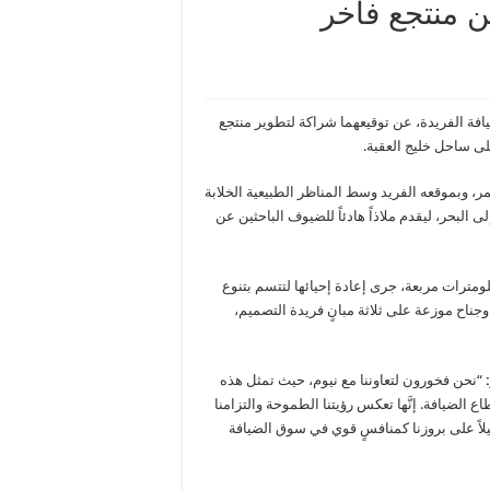
عن منتجع فاخر
يافة الفريدة، عن توقيعهما شراكة لتطوير منتجع
لى ساحل خليج العقبة.
حمر، وبموقعه الفريد وسط المناظر الطبيعية الخلابة
 البحر، ليقدم ملاذاً هادئاً للضيوف الباحثين عن
مترات مربعة، جرى إعادة إحيائها لتتسم بتنوع
حياة البرية والنباتات المحلية. ويضم المنتجع 100 غرفة وجناح موزعة على ثلاثة مبانٍ فريدة التصميم،
:
“نحن فخورون لتعاوننا مع نيوم، حيث تمثل هذه
اع الضيافة. إنَّها تعكس رؤيتنا الطموحة والتزامنا
ليلاً على بروزنا كمنافسٍ قوي في سوق الضيافة