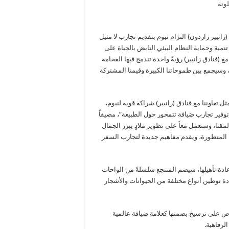
انيير زاردون) التزام نيوم بتقديم تجارب لا مثيل
 تنمية وحماية النظام البيئي النابض بالحياة على
(فنادق زانيير) رؤيةً واحدة تندمج فيها الفخامة
دة، وسيجمع بين طموحاتنا الكبيرة وقيمنا المشتركة
ل تعاوننا مع فنادق (زانيير) شراكة قوية لنيوم،
توفير تجارب ضيافة تتمحور حول الطبيعة”، مضيفاً
لمقنا، وسنعمل معاً على تطوير ملاذٍ يبرز الجمال
ية المتطورة، ويقدم مفاهيم جديدة لتجارب السفر
إعادة تأهيلها، سيضم المنتجع سلسلةً من الواحات
ة توطين أنواع مختلفة من الحيوانات والأشجار
حرص على ترسيخ بصمتها كعلامة ضيافة عالمية
لرفاهية.