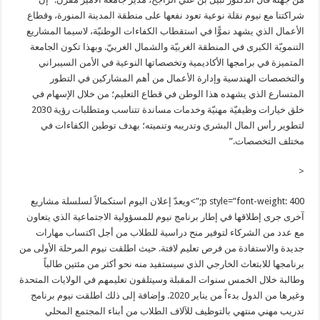
شراكتنا مع نيوم نقلة نوعية تعود نفعها على منطقة المدينة المنورة، وقطاع
الأعمال الذي يشهد نموًّا في استقطاب الكفاءات الوطنيّة، لاسيما المشاريع
التنمويّة الكبرى في المنطقة الغربيّة والشمال الغربيّ. وبهذا تكون الجامعة
المتميزة في برامجها الأكاديمية وتخصصاتها النوعية في الأمن السيبراني
والتخصصات الهندسية وإدارة الأعمال من أهم المشاركين في التطور
المتسارع الذي يشهده هذا الوطن في قطاع التعليم؛ من خلال الإسهام في
خلق خيارات وظيفيّة مهنيّة وخدمات مساندة تتناسب ومتطلبات رؤية 2030
لتطوير رأس المال البشري وتدريبه وتنميته؛ بهدف توطين الكفاءات في
مختلف التخصصات.”
<
p style=”font-weight: 400;”>ويعدّ إعلان اليوم استكمالاً لسلسلة مشاريع
آخرى جرى إطلاقها في إطار برنامج نيوم للمسؤولية الاجتماعية الذي يتعاون
مع عدد من الشركاء لتوفير منح دراسية للطلاب من أجل اكتساب مهارات
جديدة والاستفادة من فرص تعليم لافتة. حيث اطلقت نيوم المرحلة الأولى من
برنامجها للابتعاث الخارجي الذي سيستفيد منه نحو أكثر من مئتين طالباً
وطالبة خلال الخمس سنوات المقبلة وسيتلقون تعليمهم في الولايات المتحدة
وغيرها من الدول بدءاً من يناير 2020. وإضافة إلى ذلك اطلقت نيوم برنامج
تدريب مهني منتهي بالتوظيف للآلاف الطلاب من أبناء المجتمع المحلي