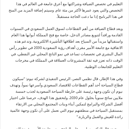
التعليم في تخصص الضيافة وشراكتها مع أعرق جامعة في العالم في هذا
التخصص والتي يعود عمرها لأكثر من مئة عام. وسيتم إضافة المزيد من المنح
في هذا البرنامج إذا ما دعت الحاجة مستقبلاً.
ويعد قطاع الضيافة من أهم القطاعات لسوق العمل السعودي في السنوات
القادمة ورافداً لتنويع مصادر الدخل، خاصة مع فتح المملكة أبوابها هذا العام
واستقبالها مزيداً من السياح بعد اطلاقها التأشيرة الالكترونية. وتدعم هذه
الاتفاقية مع جامعة الأمير مقرن أهداف رؤية السعودية 2030 في تطوير رأس
المال البشري في تخصصات تساعد في نمو الناتج المحلي غير النفطي، في
الوقت ذاته تعزز فيه ثقة المشروعات العملاقة في المملكة في مخرجات
التعليم للجامعات الوطنية.
وفي هذا الإطار، قال نظمي النصر، الرئيس التنفيذي لشركة نيوم: “سيكون
قطاع السياحة أحد أهم القطاعات للاقتصاد السعودي وأسرعها نمواً. وتهدف
نيوم أن تكون وجهة رئيسة على خارطة السياحة السعودية لجذب خمسة
ملايين سائح سنوياً بحلول عام 2030. ولتحقيق هذا الهدف، حرصنا على اختيار
أفضل الشركاء والبرامج لتمكين أبناء وبنات المجتمع المحلي من الارتقاء
بمستقبل السياحة في منطقتهم نيوم التي نعمل على أن تكون وجهة عالمية
رائدة للعيش والعمل والزيارة.”
من جهته قال الدكتور نبيل بن علي الراجح، مدير جامعة الأمير مقرن: “إن