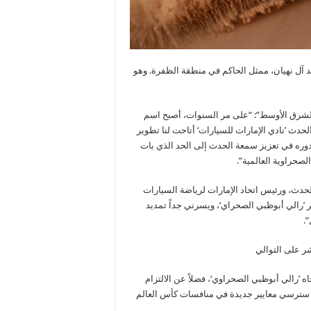
 آل نهيان، ممثل الحاكم في منطقة الظفرة. وهو
الشرق الأوسط”: “على مر السنوات، أصبح اسم
حدث ’نادي الإمارات للسيارات‘ أتاحت لنا تطوير
دوره في تعزيز سمعة الحدث إلى الحد الذي بات
لصحراوية العالمية”.
لحدث، ورئيس اتحاد الإمارات لرياضة السيارات
ر ’رالي أبوظبي الصحراي‘، ويسرني جداً تمديد
.
’رالي أبوظبي الصحراوي‘، فضلاً عن الالتزام
ق سترسي معايير جديدة في منافسات كأس العالم