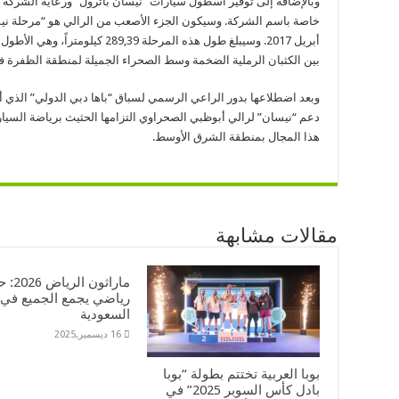
وبالإضافة إلى توفير أسطول سيارات “نيسان باترول” ورعاية الشركة ل
أبريل 2017. وسيبلغ طول هذه المرحلة 
بين الكثبان الرملية الضخمة وسط الصحراء الجميلة لمنطقة الظفرة ف
وبعد اضطلاعها بدور الراعي الرسمي لسباق “باها دبي الدولي” الذي
دعم “نيسان” لرالي أبوظبي الصحراوي التزامها الحثيث برياضة السي
هذا المجال بمنطقة الشرق الأوسط.
مقالات مشابهة
ماراثون ال
رياضي يجمع الجميع في
السعودية
16 ديسمبر,2025
بوبا العربية تختتم بطولة “بوبا
بادل كأس السوبر 2025” في