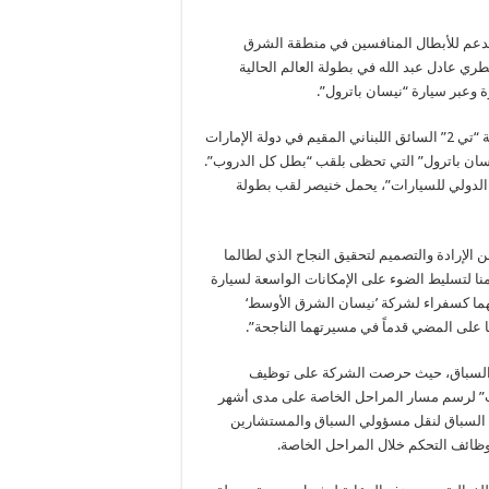
الدعم للأبطال المنافسين في منطقة الشرق
ي عادل عبد الله في بطولة العالم الحالية
وتتولى “نيسان” هذا العام رعاية السائقين عادل عبدالله وزميله في فئة “تي 2” السائق اللبناني المقيم في دولة الإمارات
يسان باترول” التي تحظى بلقب “بطل كل الدروب”.
 العالم عن فئة “تي 2” من قبل “الاتحاد الدولي للسيارات”، يحمل خنيصر لقب بطولة
 الإرادة والتصميم لتحقيق النجاح الذي لطالما
منا لتسليط الضوء على الإمكانات الواسعة لسيارة
تهما كسفراء لشركة ’نيسان الشرق الأوسط‘
على المضي قدماً في مسيرتهما الناجحة”.
ق السباق، حيث حرصت الشركة على توظيف
ت” لرسم مسار المراحل الخاصة على مدى أشهر
ة السباق لنقل مسؤولي السباق والمستشارين
وظائف التحكم خلال المراحل الخاصة.