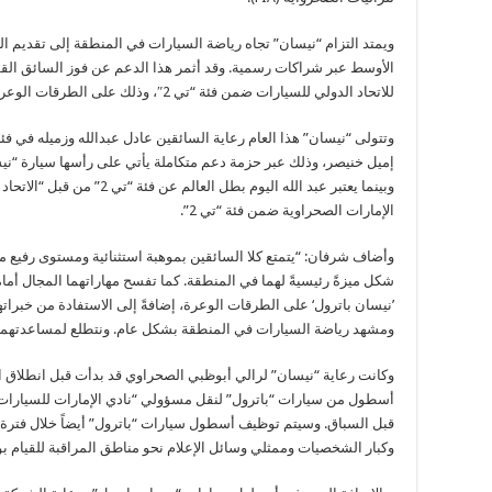
ويمتد التزام “نيسان” تجاه رياضة السيارات في المنطقة إلى تقديم 
الأوسط عبر شراكات رسمية. وقد أثمر هذا الدعم عن فوز السائق القطر
للاتحاد الدولي للسيارات ضمن فئة “تي 2″، وذلك على الطرقات الوعرة وعبر سيارة “نيسان باترول”.
إميل خنيصر، وذلك عبر حزمة دعم متكاملة يأتي على رأسها سيارة “ن
وبينما يعتبر عبد الله اليوم بطل
الإمارات الصحراوية ضمن فئة “تي 2”.
وأضاف شرفان: “يتمتع كلا السائقين بموهبة استثنائية ومستوى رفيع من
شكل ميزةً رئيسيةً لهما في المنطقة. كما تفسح مهاراتهما المجال أما
’نيسان باترول‘ على الطرقات الوعرة، إضافةً إلى الاستفادة من خبرا
ومشهد رياضة السيارات في المنطقة بشكل عام. ونتطلع لمساعدتهما 
وكانت رعاية “نيسان” لرالي أبوظبي الصحراوي قد بدأت قبل انطلا
أسطول من سيارات “باترول” لنقل مسؤولي “نادي الإمارات للسيارا
قبل السباق. وسيتم توظيف أسطول سيارات “باترول” أيضاً خلال فتر
وكبار الشخصيات وممثلي وسائل الإعلام نحو مناطق المراقبة للقيام ب