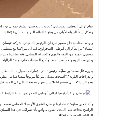
يقام “رالي أبوظبي الصحراوي” تحت رعاية سمو الشيخ حمدان بن زايد
يشكل أيضاً الجولة الأولى من بطولة العالم للدراجات النارية (
FIM
).
وبهذه المناسبة قال سمير شرفان، الرئيس التنفيذي لشركة “نيسان 
’نيسان‘ مرادفاً لرالي أبوظبي الصحراوي، كما أن شراكتنا مع منظمي ال
مستوى عميق من الثقة والفهم والاحترام المتبادل. وقد ساعدنا ذلك ب
يعتبر معه اليوم واحداً من أصعب وأمتع السباقات على أجندة الراليات ا
بدوره قال محمد بن سليّم، رئيس “نادي الإمارات للسيارات، المنظم ل
والدراجات النارية”: “أصبحت نيسان شريكاً موثوقاً لمساعينا في تطوي
هذه الشراكة التي ستتيح لنا بلا شك تعزيز سمعة الرالي في المستقبل”
وأضاف بن سليّم: “تشاطرنا ’نيسان الشرق الأوسط‘ الحماس نفسه تجاه 
الراسخ بنجاحه على المدى الطويل. وأثق بأن شراكتنا في هذا السبا
للراليات الصحرواية (
FIA
).