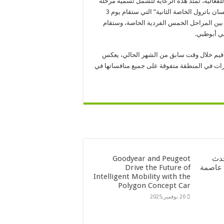
لفعالية، تمتد هذه الرعاية لتشمل تسمية مرحلة
خاصة باسم الشركة. وسيكون الجزء الأصعب من الرالي هو “مرحلة نيسان باترول الخاصة الثانية” التي ستقام يوم 3
289,39 كيلومتراً، وهي الأطول بين المراحل الخمس الفردية الخاصة، وستقام
ي أبوظبي.
 أقيم خلال وقت سابق من الشهر الحالي، يعكس
ارات في المنطقة متفوقة على جميع منافساتها في
رياض 2026: حدث
Goodyear and Peugeot
 عاصمة
Drive the Future of
Intelligent Mobility with the
Polygon Concept Car
20 نوفمبر,2025