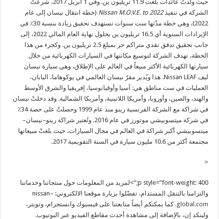
حيث ولّدتْ عائدات بلغت 11.9 تريليون ين. وفي 1 أبريل 2017، شرعتْ
الشركة في تنفيذ
Nissan M.O.V.E. to 2022
(خطة انتقال نيسان إلى عام
2022)، وهي خطة مدّتها ست سنوات تستهدف تحقيق زيادة بنسبة 30٪ في
الإيرادات السنوية أي 16.5 تريليون ين بحلول نهاية العام المالي 2022، إلى
جانب تحقيق تدفق نقدي متراكم حر بمبلغ 2.5 تريليون ين. وكجزء من هذا
الخطة، تهدف الشركة لتوسيع مكانتها في السيارات الكهربائية من خلال
سيارتها الكهربائية الأكثر مبيعاً في العالم على الإطلاق، وهي سيارة نيسان
ليف Nissan LEAF. هذا ويُدير مقرّ نيسان العالمي في يوكوهاما، اليابان،
العمليات في ست مناطق هي: آسيا وأوقيانوسيا، إفريقيا والشرق الأوسط
والهند، والصين، وأوروبا، وأمريكا اللاتينية، وأمريكا الشمالية. وقد دخلتْ نيسان
في شراكة مع الشركة الفرنسية رينو منذ عام 1999 وحصلتْ على حصة 34٪
في شركة ميتسوبيشي موتورز في عام 2016. وتُعتبر شراكة رينو–نيسان–
ميتسوبيشي أكبر شراكة في العالم في مجال السيارات، حيث بلغتْ مبيعاتها
مجتمعة أكثر من 10.6 مليون سيارة في السنة التقويمية 2017.
<
p style=”font-weight: 400;”>لمزيد من المعلومات حول منتجاتنا وخدماتنا
والتزامنا بالتنقل المستدام، تفضّلوا بزيارة موقعنا الالكتروني: nissan–
global.com
. كما يمكنكم أيضاً متابعتنا على فيسبوك وانستجرام، وتويتر،
ولينكد إن، بالإضافة إلى مشاهدة أحدث مقاطع الفيديو عبر اليوتيوب.