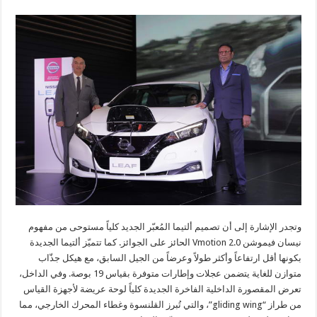
وتجدر الإشارة إلى أن تصميم ألتيما المُعبّر الجديد كلياً مستوحى من مفهوم
نيسان فيموشن Vmotion 2.0 الحائز على الجوائز. كما تتميّز ألتيما الجديدة
بكونها أقل ارتفاعاً وأكثر طولاً وعرضاً من الجيل السابق، مع هيكل جذّاب
متوازن للغاية يتضمن عجلات وإطارات متوفرة بقياس 19 بوصة. وفي الداخل،
تعرض المقصورة الداخلية الفاخرة الجديدة كلياً لوحة عريضة لأجهزة القياس
من طراز “gliding wing”، والتي تُبرز القلنسوة وغطاء المحرك الخارجي، مما