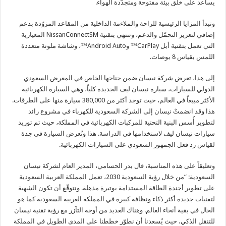
يساعد على خلق بيئة مفتوحة ومتجدّدة الهواء.
وتبدأ المزايا الرئيسية للراحة والملاءمة الداخلية من المقاعد المزوّدة بدعم
إضافي لتعزيز التحمّل والدعم، وتنتهي بتقنية NissanConnectSM المعيارية
التي تعمل بتقنية أبل CarPlay™ وAndroid Auto™، وشاشة ملونة متعددة
اللمس بقياس 8 بوصات.
إلى هذا، تعرض شركة نيسان ضمن جناحها الخاص في المعرض السعودي
الدولي للسيارات، سيارة نيسان ليف الجديدة كلياً، وهي السيارة الكهربائية
الأكثر مبيعاً في العالم، حيث توجد أكثر من 380,000 سيارة منها على الطرقات.
هذا وقد انضمتْ نيسان إلى الشركة السعودية للكهرباء في مشروع رائد
لتطوير أُسس البنية التحتية للمركبات الكهربائية في المملكة، حيث تم توريد
سيارات نيسان ليف لاستخدامها في الدراسة. هذا وتُعرض السيارة في جدة
لقياس رد فعل الجمهور السعودي على السيارات الكهربائية.
وتعليقاً على هذه المناسبة، قال بدر الحسامي، المدير العام لشركة نيسان
السعودية: “من خلال رؤية السعودية 2030، تعمل المملكة العربية السعودية
على تطوير أجندة الطاقة المستدامة بوتيرة مذهلة. ونتوقّع أن تكون الشهية
لتقنيات جديدة أكثر ذكاء ونظافة كبيرة في المملكة العربية السعودية كما هو
الحال في بقية أنحاء العالم. وهناك العديد من أوجه التآزر مع رؤية تقنية نيسان
للتنقل الذكي، حيث يُسعدنا أن نطوّر خططنا على المدى الطويل في المملكة