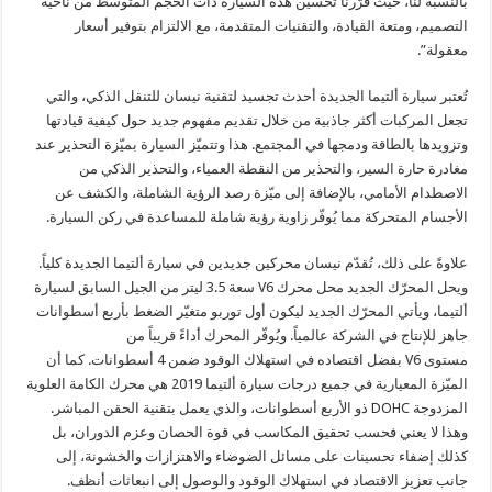
بالنسبة لنا، حيث قرّرنا تحسين هذه السيارة ذات الحجم المتوسط ​​من ناحية
التصميم، ومتعة القيادة، والتقنيات المتقدمة، مع الالتزام بتوفير أسعار
معقولة”.
تُعتبر سيارة ألتيما الجديدة أحدث تجسيد لتقنية نيسان للتنقل الذكي، والتي
تجعل المركبات أكثر جاذبية من خلال تقديم مفهوم جديد حول كيفية قيادتها
وتزويدها بالطاقة ودمجها في المجتمع. هذا وتتميّز السيارة بميّزة التحذير عند
مغادرة حارة السير، والتحذير من النقطة العمياء، والتحذير الذكي من
الاصطدام الأمامي، بالإضافة إلى ميّزة رصد الرؤية الشاملة، والكشف عن
الأجسام المتحركة مما يُوفّر زاوية رؤية شاملة للمساعدة في ركن السيارة.
علاوةً على ذلك، تُقدّم نيسان محركين جديدين في سيارة ألتيما الجديدة كلياً.
ويحل المحرّك الجديد محل محرك V6 سعة 3.5 ليتر من الجيل السابق لسيارة
ألتيما، ويأتي المحرّك الجديد ليكون أول توربو متغيّر الضغط بأربع أسطوانات
جاهز للإنتاج في الشركة عالمياً. ويُوفّر المحرك أداءً قريباً من
مستوى V6 بفضل اقتصاده في استهلاك الوقود ضمن 4 أسطوانات. كما أن
الميّزة المعيارية في جميع درجات سيارة ألتيما 2019 هي محرك الكامة العلوية
المزدوجة DOHC ذو الأربع أسطوانات، والذي يعمل بتقنية الحقن المباشر.
وهذا لا يعني فحسب تحقيق المكاسب في قوة الحصان وعزم الدوران، بل
كذلك إضفاء تحسينات على مسائل الضوضاء والاهتزازات والخشونة، إلى
جانب تعزيز الاقتصاد في استهلاك الوقود والوصول إلى انبعاثات أنظف.