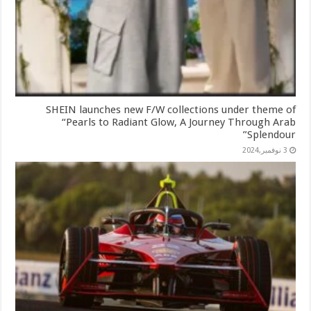
SHEIN launches new F/W collections under theme of
“Pearls to Radiant Glow, A Journey Through Arab
Splendour”
3 نوفمبر,2024