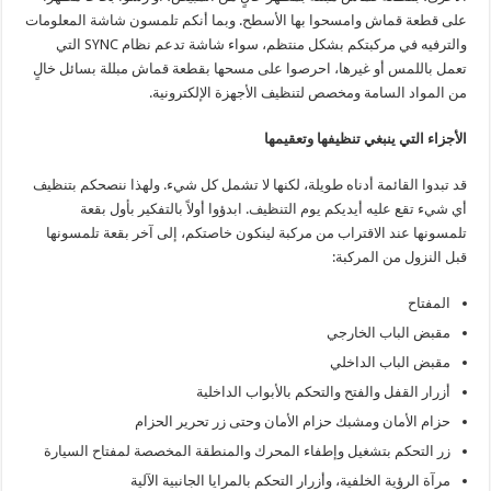
على قطعة قماش وامسحوا بها الأسطح. وبما أنكم تلمسون شاشة المعلومات
والترفيه في مركبتكم بشكل منتظم، سواء شاشة تدعم نظام SYNC التي
تعمل باللمس أو غيرها، احرصوا على مسحها بقطعة قماش مبللة بسائل خالٍ
من المواد السامة ومخصص لتنظيف الأجهزة الإلكترونية.
الأجزاء التي ينبغي تنظيفها وتعقيمها
قد تبدوا القائمة أدناه طويلة، لكنها لا تشمل كل شيء. ولهذا ننصحكم بتنظيف
أي شيء تقع عليه أيديكم يوم التنظيف. ابدؤوا أولاً بالتفكير بأول بقعة
تلمسونها عند الاقتراب من مركبة لينكون خاصتكم، إلى آخر بقعة تلمسونها
قبل النزول من المركبة:
المفتاح
مقبض الباب الخارجي
مقبض الباب الداخلي
أزرار القفل والفتح والتحكم بالأبواب الداخلية
حزام الأمان ومشبك حزام الأمان وحتى زر تحرير الحزام
زر التحكم بتشغيل وإطفاء المحرك والمنطقة المخصصة لمفتاح السيارة
مرآة الرؤية الخلفية، وأزرار التحكم بالمرايا الجانبية الآلية