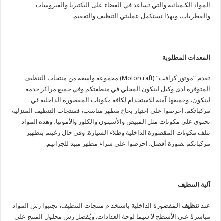
المواد الكيميائية والتي تساعد في القضاء على البكتيريا والفيروسات
والفطريات، وبهذا تستكمل عمليتي التنظيف والتعقيم.
المعدات المطلوبة
تقدم “
موتور كرافت
” (Motorcraft) مجموعة واسعة من منتجات التنظيف
المتوفرة لدى وكيل لينكون المحلي في منطقتكم وفي جميع مراكز خدمة
لينكون، وجميعها آمنة للاستخدام لكافة مكونات المقصورة الداخلية في
مركباتكم. احرصوا على اختيار بخاخ مطهر مناسب، فمنتجات التنظيف المنزلية
تحتوي على مكونات مثل المبيض والأسيتون والكلور والأمونيا، وهذه المواد
تتلف مكونات المقصورة الداخلية وطلاء السيارة. وفي حال رغبتم بتطهير
مركباتكم بصورة أفضل، احرصوا على شراء مطهر مبيد للجراثيم.
آلية التنظيف
عند
تنظيف
المقصورة الداخلية باستخدام منتجات التنظيف، تجنبوا رش المواد
مباشرةً على الأسطح لا سيما لوحة العدادات. ويُفضل رش محلول المنتج على