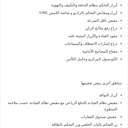
أزرار التحكم بنظام التدفئة والتكييف والتهوية
أزرار ومقابض التحكم بالراديو و شاشة اللمس SYNC
مقبض ناقل السرعة
ذراع رفع مكابح الركن
مقود القيادة والأزرار المثبتة عليه
ذراع إشارات الانعطاف والمساحات
مفتاح المصابيح الأمامية
الكونسول المركزي وحامل الكأس
مناطق أخرى ينبغي تعقيمها
أزرار النوافذ
مقبض نظام القيادة بالدفع الرباعي مع مقبض نظام القيادة، حسب ملاءمة
السطوح
مقبض صندوق القفازات
زر التحكم بالباب الخلفي وزر التحكم بالطاقة