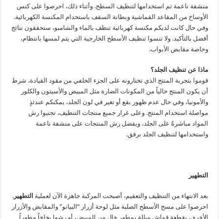
منشفة ناعمة ثم استخدامها لتنظيف السطح. وأثناء ذلك، احرصوا على كنس
الأوساخ من المقاعد القماشية وبطانة السقف باستخدام المكنسة الكهربائية.
وفي حال كانت لديكم مكنسة كهربائية تنظف بالماء والشامبو، ستحققون نتائج
أفضل بالتأكيد. ولا تنسوا تنظيف الأسطح الخارجية التي يتم لمسها بانتظام،
وخاصة مقابض الأبواب.
ماذا عن تنظيف الجلد؟
قوموا بتجربة المنتج الذي تختارونه على الجزء الخلفي من مقود القيادة، شرط
أن يكون المنتج خالياً من المكونات الضارة مثل المبيض والأسيتون والكلور
والأمونيا، وفي حال عدم ظهور بقع أو تغير في لون الجلد، يمكنكم عندئذٍ
مواصلة استخدام المنتج. وعلى غرار جميع منتجات التنظيف، تجنبوا رش
المواد مباشرةً على الجلد، ويفضل رش المنتجات على منشفة ناعمة
واستخدامها لتنظيف الجلد برفق.
التطهير
بعد الانتهاء من التنظيف والتعقيم، أصبحت المركبة جاهزة الآن لعملية
التطهير
.
احرصوا على مسح الأسطح الصلبة مثل لوحة أزرار “البيانو” والمقابض والأزرار
الأخرى، بقطعة قماش مبللة بمطهر خالٍ من المبيض، أو رشوا بخاخاً مطهراً