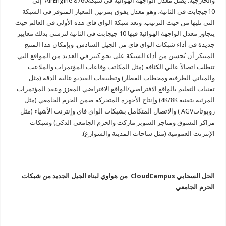
والخارجية. يصل معدل الواجهة الهوائية في شبكةAirEngine 8760 إلى
10جيجابت في الثانية، وهو معدل يفوق بمرتين المعيار المتوفر في الشبكة
التي تليها من حيث الترتيب. وتعد شبكة الواي فاي هذه الأولى في العالم حيث
يتجاوز معدل الواجهة الهوائية فيها 10 جيجابت في الثانية لترسي بذلك معايير
جديدة في أداء شبكات الواي فاي من الجيل السادس. وبإمكان هذا المنتج
المبتكر أن يُحسن من أداء الشبكة على نحو كبير في العديد من المواقع التي
تتطلب اتصالاً عالي الكثافة (مثل المكاتب وقاعات المؤتمرات والملاعب
والمباني الطرفية ومحطات القطار) وتطبيقات الفيديو عالية الدقة (مثل
تقنيات التعليم بالواقع الافتراضي/الواقع الافتراضي المعزز وعقد المؤتمرات
المرئية بتقنية 4K/8K) وإنتاج الأجهزة المتحركة ضمن الحرم الجامعي (مثل
روبوتاتAGV ) والاتصال المتكامل بشبكات الواي فاي وإنترنت الأشياء (مثل
مراكز التسوق ومتاجر السوبر ماركت والحرم الجامعي الذكي) وشبكات
الإنترنت العمومية (مثل ساحات المدينة والشوارع).
الحل السحابي CloudCampus من هواوي لبناء الجيل الجديد من شبكات
الحرم الجامعي