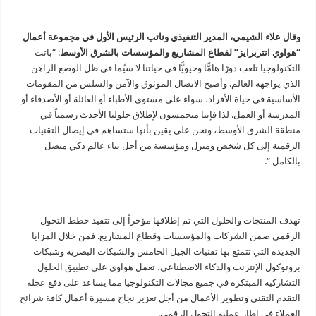
وقال علاء الشيمي، المدير التنفيذي ونائب الرئيس الأول في مجموعة أعمال
“هواوي انتربرايز” لقطاع المشاريع والمؤسسات بالشرق الأوسط
: “باتت
التكنولوجيا تلعب دورًا هامًّا وحيويًّا في حياتنا لا سيّما في ظل الوضع الراهن
الذي يواجهه العالم. وأصبح الاتصال الموثوق والآمن والسلس من المقومات
الأساسية في حياة الأفراد، سواء على مستوى الأطباء أو العائلة أو الأصدقاء أو
المدرسة أو العمل. لذا فإننا متحمسون لإطلاق حلولنا الأحدث رسمياً في
منطقة الشرق الأوسط، ونحن على يقين بأنها ستساهم في إيصال التقنيات
الرقمية إلى كل شخص ومنزل ومؤسسة من أجل بناء عالم ذكي متصل
بالكامل “.
تهدف المنتجات والحلول التي تم إطلاقها مؤخراً إلى تتفيد خطط التحول
الرقمي ضمن الشركات والمؤسسات وقطاع المشاريع. فمن خلال المزايا
الجديدة التي تتمتع بها تقنيات الجيل الخامس والشبكات البصرية وشبكات
بروتوكول الإنترنت والذكاء الاصطناعي، تعمل هواوي على تطبيق الحلول
التشاركية المبتكرة في جميع مجالات التكنولوجيا مما يساعد على دفع عجلة
التقدم التقني وتطوير الأعمال من أجل تعزيز نجاح مسيرة أعمال كافة شرائح
العملاء في إطار عملية التحول الرقمي.