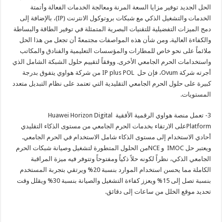
الحل الجديد توفير مزايا السعة المرنة ومعالجة الخدمات الفعالة وأتمتة
الخدمات والتشغيل الذكي مع شبكات بروتوكول الانترنت (IP)، بالإضافة إلى
دمج الميزات التفضيلية للتقنيات البصرية المتمثلة في توفير الطاقة والبساطة
والكفاءة العالية. ومن شأن هذه المواصفات مجتمعةً أن تجعل من هذا الحل
ملائماً على نحو خاص للمطارات والمؤسسات التعليمية والفنادق والمكاتب
واستخدامات الحرم الجامعي الأخرى. ووفقاً لتقييم حلول الشبكة الشامل الذي
أجرته شركة Ovum، فإن حل IP plus POL من شركة هواوي يتفوق بدرجة
كبيرة على حلول الحرم الجامعي التقليدية التي تعتمد على نظام التبديل متعدد
المستويات.
3- تعمل منصة هواوي الرقمية الأفقية Huawei Horizon Digital
Platformعلى الارتقاء بخدمات الحرم الجامعي من مستوى الذكاء التقليدي
أحادي الاستخدام إلى مستوى الذكاء شامل الاستخدام في الحرم الجامعي.
ويعتبر حل IMOC و NCEمن الحلول المتطورة لتشغيل وصيانة شبكات الحرم
الجامعي الذكي، نظراً لكونه حلاً ذكياً ومفتوحاً وتتوفر فيه ميزة المراقبة
الكاملة مما يحسن استخدام الموارد بنسبة 20% ويرتقي بتجربة المستخدم
بنسبة تصل إلى 15% ويعزز كفاءة التشغيل والصيانة بنسبة 30% ويقلل وقت
تحديد موقع الخلل من ساعات إلى دقائق.