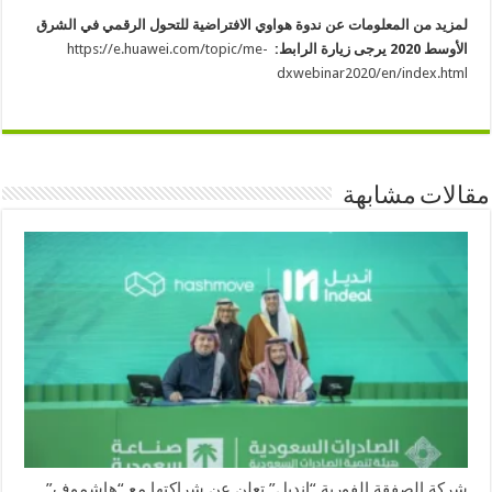
لمزيد من المعلومات عن ندوة هواوي الافتراضية للتحول الرقمي في الشرق
الأوسط 2020 يرجى زيارة الرابط:
https://e.huawei.com/topic/me-
dxwebinar2020/en/index.html
مقالات مشابهة
شركة الصفقة الفورية “إنديل” تعلن عن شراكتها مع “هاشموف”