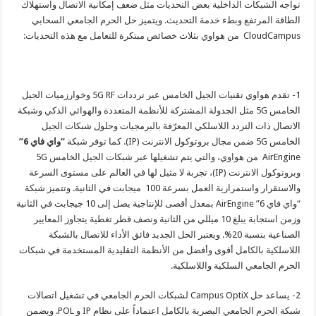
تواجه الشبكات الداخلية بعض التحديات مثل ضعف إمكانية الاتصال واستهلاك
الطاقة المرتفع وبطء خدمة التحديث. ويتميز حل الحرم الجامعي السحابي
CloudCampus من هواوي بثلاث خصائص مبتكرة للتعامل مع هذه التحديات:
1- تقدم هواوي تقنيات الجيل الخامس عبر ترددات 5G RF وخوارزميات الجيل
الخامس 5G مثل الجدولة المشتركة للأنظمة المتعددة والهوائي الذكي وشبكة
الاتصال ذات التردد اللاسلكي المعرّفة بالبرمجيات وحلول شبكات الجيل
الخامس 5G ضمن مجال بروتوكول الانترنت (IP). كما توفر شبكة
“واي فاي 6”
AirEngine من هواوي، والتي يتم تشغيلها عبر شبكات الجيل الخامس 5G
وبروتوكول الانترنت (IP)، تجربة لا مثيل لها في العالم على مستوى السرعة
والاستقرار واستمرارية العمل بسرعة 100 ميجابت في الثانية. وتتميز شبكة
“واي فاي 6” AirEngine بمعدل أقصى للإنتاجية يصل إلى 10 جيجابت في الثانية
وزمن استجابة يبلغ 10 ميللي من الثانية ونصف قطر تغطية يتجاوز المعايير
الصناعية بنسبة 20%. ويعتبر الحل الجديد فائق الأداء للاتصال بالشبكة
اللاسلكية بالكامل أقوى وأفضل من الأنظمة التقليدية المستخدمة في شبكات
الحرم الجامعي السلكية واللاسلكية.
2- يساعد حل Campus OptiX لشبكات الحرم الجامعي في تشغيل اتصالات
شبكة الحرم الجامعي البصرية بالكامل اعتماداً على نظام IP و POL. ويضمن