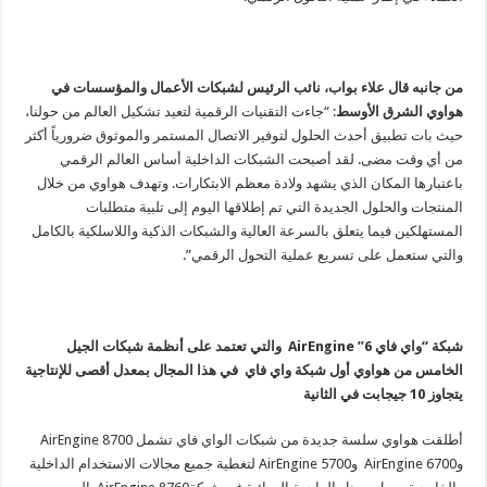
من جانبه قال علاء بواب، نائب الرئيس لشبكات الأعمال والمؤسسات في
هواوي الشرق الأوسط
: “جاءت التقنيات الرقمية لتعيد تشكيل العالم من حولنا،
حيث بات تطبيق أحدث الحلول لتوفير الاتصال المستمر والموثوق ضرورياً أكثر
من أي وقت مضى. لقد أصبحت الشبكات الداخلية أساس العالم الرقمي
باعتبارها المكان الذي يشهد ولادة معظم الابتكارات. وتهدف هواوي من خلال
المنتجات والحلول الجديدة التي تم إطلاقها اليوم إلى تلبية متطلبات
المستهلكين فيما يتعلق بالسرعة العالية والشبكات الذكية واللاسلكية بالكامل
والتي ستعمل على تسريع عملية التحول الرقمي”.
شبكة “واي فاي 6” AirEngine والتي تعتمد على أنظمة شبكات الجيل
الخامس من هواوي أول شبكة واي فاي في هذا المجال بمعدل أقصى للإنتاجية
يتجاوز 10 جيجابت في الثانية
أطلقت هواوي سلسة جديدة من شبكات الواي فاي تشمل AirEngine 8700
وAirEngine 6700 وAirEngine 5700 لتغطية جميع مجالات الاستخدام الداخلية