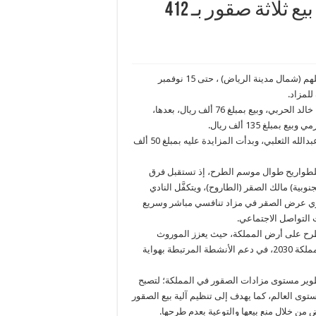
نادي الصقور السعودي 2024 يشهد بيع ثلاثة صقور بـ 412
شهد مزاد نادي الصقور السعودي 2024؛ الذي ينظمه النادي بمقره بمَلهم (شمال مدينة الرياض) ، حتى 15 نوفمبر
وكانت البداية مع الصقر الأول شاهين فرخ طرح عقلة الصقور للطاروح خالد الحربي، وبيع بمبلغ 76 ألف ريال، بعدها،
غ 135 ألف ريال.
وكان ختام الليلة مع الصقر الثالث شاهين فرخ طرح مجيرمة للطاروح عبدالله الثعلبي، وبدأت المزايدة عليه بمبلغ 50 ألف
 للطواريح طوال موسم الطرح، إذ تستقبل فرق
نوبية) مالك الصقر (الطاروح)، ويتكفَّل النادي
ويجري عرض الصقر في مزاد تنافسي مباشر وسريع
 التواصل الاجتماعي.
تطرح على أرض المملكة، حيث يعزز الموروث
الثقافي والحضاري والاقتصادي للمملكة ضمن خططها لتحقيق رؤية المملكة 2030، في دعم الأنشطة المرتبطة بهواية
وير مستوى مزادات الصقور في المملكة؛ لتصبح
وى العالم، كما يهدف إلى تنظيم آلية بيع الصقور
 من خلال منع بيعها والتوعية بعدم طرحها.