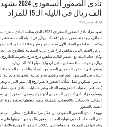
ألف ريال في الليلة الـ 15 للمزاد
4 نوفمبر,2024
الحالي، بيع ثلاثة صقور بمبلغ 412 ألف ريال, في الليلة الخامسة عشرة للمزاد.
عرض الصقر الثاني شاهين فرخ طرح غرب السفانية للطاروح بدر العازمي وبيع بمبل
ريال، وشهدت منافسة كبيرة قبل أن يباع بمبلغ 201 ألف ريال.
ويوفر نادي الصقور السعودي العديد من المزايا والخدمات المتكاملة
النادي في المناطق (الشرقية والشمالية والغربية الشمالية والغربية الج
بتأمين السكن والنقل لمُلَّاك الصقور (الطواريح) إلى مقر المزاد، 
يُبث على القنوات التلفزيونية الناقلة وعبر حسابات النادي على منصات
ويصنَّف مزاد نادي الصقور السعودي أكبرَ مزادٍ رسمي للصقور التي 
الصيد بالصقور.
ويهدف نادي الصقور السعودي من خلال مزاده للطرح المحلي، إلى تط
أهم المحطات لمحبي هواية الصيد بالصقور والمهتمين بتربيتها على مست
وشرائها في المملكة، والحفاظ على سُلالات الصقور المهددة بالانقراض