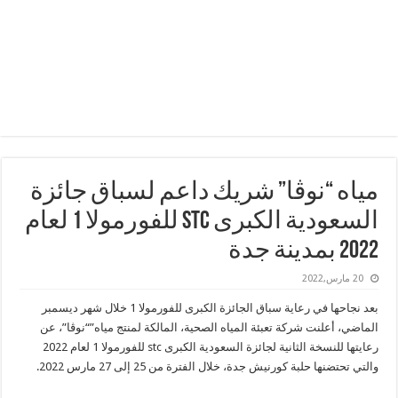
مياه “نوڤا” شريك داعم لسباق جائزة
السعودية الكبرى stc للفورمولا 1 لعام
2022 بمدينة جدة
20 مارس,2022
بعد نجاحها في رعاية سباق الجائزة الكبرى للفورمولا 1 خلال شهر ديسمبر
الماضي، أعلنت شركة تعبئة المياه الصحية، المالكة لمنتج مياه”“نوڤا”، عن
رعايتها للنسخة الثانية لجائزة السعودية الكبرى stc للفورمولا 1 لعام 2022
والتي تحتضنها حلبة كورنيش جدة، خلال الفترة من 25 إلى 27 مارس 2022.