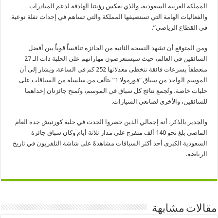
المملكة العربية السعودية، والذي يعكس رؤيتنا الهادفة لدعم المبادرات
والفعاليات الهامة التي تستضيفها المملكة والتي تساهم في إحداث نقلة نوعية
في القطاع الرياضي”.
ومن المتوقع أن تشهد النسخة الثانية من الجائزة تنافساً قوياً بين أفضل
السائقين في العالم، حيث سيستعرضون مهاراتهم على الحلبة ذات الـ 27
منعطفاً بسرعات فائقة تتخطى معدلاتها 252 كم في الساعة. ويشار إلى
أن
الموسم الواحد من سباق “فورمولا 1” يتألف من سلسلة من السباقات على
حلبات خاصة، وتُجمع نتائج كل سباق في الموسم، وتُمنح جائزتان إحداهما
للسائقين، والأخرى لصانعي السيارات.
والجدير بالذكر، أنه إجمالي الذين حضروا الحدث في حلبة كورنيش جدة العام
الماضي بلغ نحو 140 ألف متفرج على مدار ثلاثة أيام وكان سباق جائزة
السعودية الكبرى أحد أكثر السباقات مشاهدةً على شاشة التلفزيون في تاريخ
الرياضة.
مقالات مشابهة